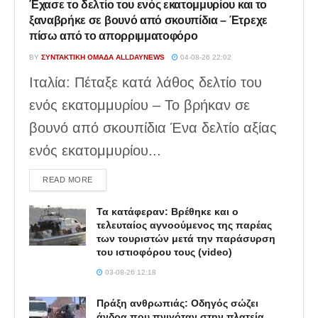
Έχασε το δελτίο του ενός εκατομμυρίου και το
ξαναβρήκε σε βουνό από σκουπίδια – Έτρεχε
πίσω από το απορριμματοφόρο
BY
ΣΥΝΤΑΚΤΙΚΉ ΟΜΆΔΑ ALLDAYNEWS
04-08-26 22:02
Ιταλία: Πέταξε κατά λάθος δελτίο του
ενός εκατομμυρίου – Το βρήκαν σε
βουνό από σκουπίδια Ένα δελτίο αξίας
ενός εκατομμυρίου...
DETAILS
READ MORE
Τα κατάφεραν: Βρέθηκε και ο
τελευταίος αγνοούμενος της παρέας
των τουριστών μετά την παράσυρση
του ιστιοφόρου τους (video)
03-08-26 12:18
Πράξη ανθρωπιάς: Οδηγός σώζει
άνδρα που πνιγόταν στην πλατεία