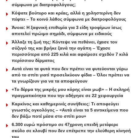
σύμφωνα με διατροφολόγους;
Κόψατε βούτυρο και κρέας, αλλά η χοληστερίνη δεν
πέφτει – Το κοινό λάθος σύμφωνα με διατροφολόγους
Άνοια: Η ξαφνική επιθυμία για 3 είδη τροφίμων ίσως
αποτελεί πρώιμο σημάδι, σύμφωνα με ειδικούς
Άλλαξε τη ζωή της: Κόντεψε να πεθάνει, έχασε τον
σύζυγό της και βρήκε ξανά την αγάπη – Έχασε
περισσότερα από 225 κιλά και αφαίρεσε σχεδόν 7 κιλά
περίσσιου δέρματος
Aυτά είναι τα φυτά που δεν πρέπει να φυτεύονται γύρω
από το σπίτι γιατί προσελκύουν φίδια – Όλοι πρέπει να
τα γνωρίζουν για να τα αποφεύγουν
«Το δέρμα της μικρής μου κόρης είναι μωβ» – Η σκληρή
πραγματικότητα που την οδήγησε σε 22 χειρουργεία
Καρκίνος και καθημερινές συνήθειες: Τι αποφεύγει
γνωστός ογκολόγος – «Αυτά είναι τα 5 αντικείμενα που
δεν βάζω ποτέ μέσα στο σπίτι μου»
6.300 ευρώ πρόστιμο σε 47χρονη επειδή μετέφερε
σκύλο σε κλουβί που δεν επέτρεπε την ελεύθερη κίνησή
του