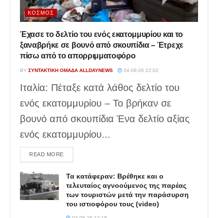
ΚΌΣΜΟΣ
Έχασε το δελτίο του ενός εκατομμυρίου και το
ξαναβρήκε σε βουνό από σκουπίδια – Έτρεχε
πίσω από το απορριμματοφόρο
BY
ΣΥΝΤΑΚΤΙΚΉ ΟΜΆΔΑ ALLDAYNEWS
04-08-26 22:02
Ιταλία: Πέταξε κατά λάθος δελτίο του
ενός εκατομμυρίου – Το βρήκαν σε
βουνό από σκουπίδια Ένα δελτίο αξίας
ενός εκατομμυρίου...
DETAILS
READ MORE
Τα κατάφεραν: Βρέθηκε και ο
τελευταίος αγνοούμενος της παρέας
των τουριστών μετά την παράσυρση
του ιστιοφόρου τους (video)
03-08-26 12:18