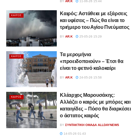
BY
AR.K
11-06-26 15:44
Καιρός: Αστάθεια με εξάρσεις
ΚΑΙΡΌΣ
και υφέσεις – Πώς θα είναι το
τριήμερο του Αγίου Πνεύματος
BY
AR.K
25-05-26 15:29
Τα μερομήνια
ΚΑΙΡΌΣ
«προειδοποιούν» – Έτσι θα
είναι το φετινό καλοκαίρι
BY
AR.K
24-05-26 15:58
Κλέαρχος Μαρουσάκης:
ΚΑΙΡΌΣ
Αλλάζει ο καιρός με μπόρες και
καταιγίδες – Πόσο θα διαρκέσει
ο άστατος καιρός
BY
ΣΥΝΤΑΚΤΙΚΉ ΟΜΆΔΑ ALLDAYNEWS
14-05-26 01:43