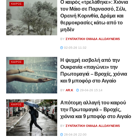
Ο καιρός «τρελάθηκε»: Χιόνια
ΚΑΙΡΌΣ
τον Μάιο σε Παρνασσό, Σέλι,
Ορεινή Κορινθία, Δράμα και
θερμοκρασίες κάτω από το
μηδέν
BY
ΣΥΝΤΑΚΤΙΚΉ ΟΜΆΔΑ ALLDAYNEWS
02-05-26 11:32
Η ψυχρή εισβολή από την
ΚΑΙΡΌΣ
Ουκρανία «παγώνει» την
Πρωτομαγιά – Βροχές, χιόνια
και 9 μποφόρ στο Αιγαίο
BY
AR.K
29-04-26 15:14
Απότομη αλλαγή του καιρού
ΚΑΙΡΌΣ
την Πρωτομαγιά – Βροχές,
χιόνια και 9 μποφόρ στο Αιγαίο
BY
ΣΥΝΤΑΚΤΙΚΉ ΟΜΆΔΑ ALLDAYNEWS
28-04-26 22:00