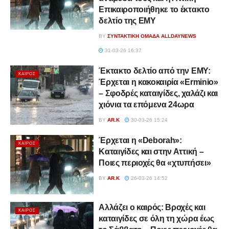
Επικαιροποιήθηκε το έκτακτο
δελτίο της ΕΜΥ
BY
ΣΥΝΤΑΚΤΙΚΉ ΟΜΆΔΑ ALLDAYNEWS
31-03-26 16:37
Έκτακτο δελτίο από την ΕΜΥ:
ΚΑΙΡΌΣ
Έρχεται η κακοκαιρία «Erminio»
– Σφοδρές καταιγίδες, χαλάζι και
χιόνια τα επόμενα 24ωρα
BY
AR.K
30-03-26 15:24
Έρχεται η «Deborah»:
ΚΑΙΡΌΣ
Καταιγίδες και στην Αττική –
Ποιες περιοχές θα «χτυπήσει»
BY
AR.K
26-03-26 14:52
Αλλάζει ο καιρός: Βροχές και
ΚΑΙΡΌΣ
καταιγίδες σε όλη τη χώρα έως