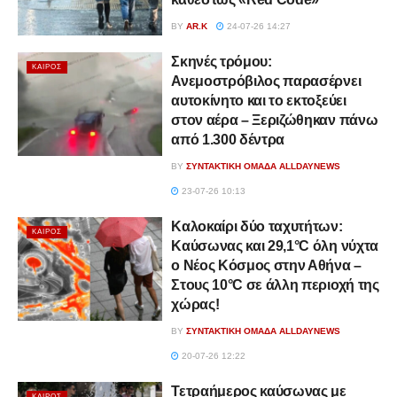
BY
AR.K
24-07-26 14:27
Σκηνές τρόμου:
ΚΑΙΡΌΣ
Ανεμοστρόβιλος παρασέρνει
αυτοκίνητο και το εκτοξεύει
στον αέρα – Ξεριζώθηκαν πάνω
από 1.300 δέντρα
BY
ΣΥΝΤΑΚΤΙΚΉ ΟΜΆΔΑ ALLDAYNEWS
23-07-26 10:13
Καλοκαίρι δύο ταχυτήτων:
ΚΑΙΡΌΣ
Καύσωνας και 29,1°C όλη νύχτα
ο Νέος Κόσμος στην Αθήνα –
Στους 10°C σε άλλη περιοχή της
χώρας!
BY
ΣΥΝΤΑΚΤΙΚΉ ΟΜΆΔΑ ALLDAYNEWS
20-07-26 12:22
Τετραήμερος καύσωνας με
ΚΑΙΡΌΣ