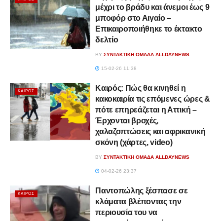
μέχρι το βράδυ και άνεμοι έως 9
μποφόρ στο Αιγαίο –
Επικαιροποιήθηκε το έκτακτο
δελτίο
BY
ΣΥΝΤΑΚΤΙΚΉ ΟΜΆΔΑ ALLDAYNEWS
15-02-26 11:38
Καιρός: Πώς θα κινηθεί η
ΚΑΙΡΌΣ
κακοκαιρία τις επόμενες ώρες &
πότε επηρεάζεται η Αττική –
Έρχονται βροχές,
χαλαζοπτώσεις και αφρικανική
σκόνη (χάρτες, video)
BY
ΣΥΝΤΑΚΤΙΚΉ ΟΜΆΔΑ ALLDAYNEWS
04-02-26 23:37
Παντοπώλης ξέσπασε σε
ΚΑΙΡΌΣ
κλάματα βλέποντας την
περιουσία του να