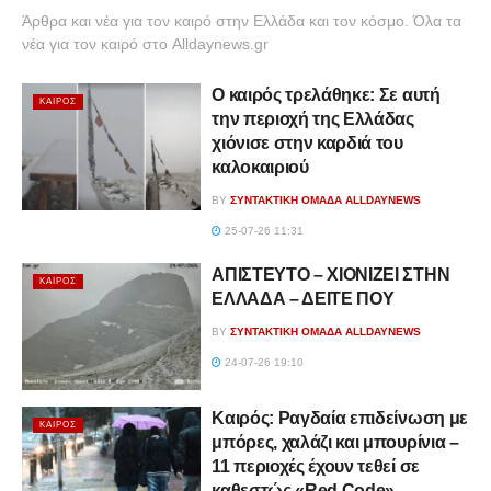
Άρθρα και νέα για τον καιρό στην Ελλάδα και τον κόσμο. Όλα τα
νέα για τον καιρό στο Alldaynews.gr
Ο καιρός τρελάθηκε: Σε αυτή
ΚΑΙΡΌΣ
την περιοχή της Ελλάδας
χιόνισε στην καρδιά του
καλοκαιριού
BY
ΣΥΝΤΑΚΤΙΚΉ ΟΜΆΔΑ ALLDAYNEWS
25-07-26 11:31
ΑΠΙΣΤΕΥΤΟ – ΧΙΟΝΙΖΕΙ ΣΤΗΝ
ΚΑΙΡΌΣ
ΕΛΛΑΔΑ – ΔΕΙΤΕ ΠΟΥ
BY
ΣΥΝΤΑΚΤΙΚΉ ΟΜΆΔΑ ALLDAYNEWS
24-07-26 19:10
Καιρός: Ραγδαία επιδείνωση με
ΚΑΙΡΌΣ
μπόρες, χαλάζι και μπουρίνια –
11 περιοχές έχουν τεθεί σε
καθεστώς «Red Code»