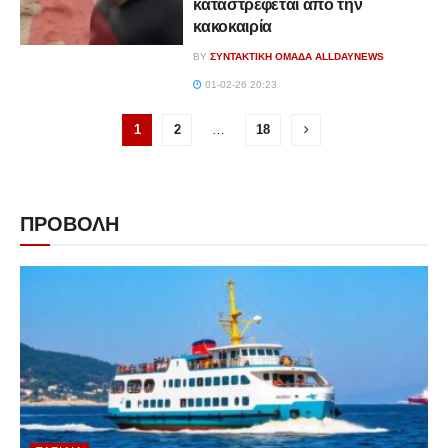
καταστρέφεται από την
κακοκαιρία
BY
ΣΥΝΤΑΚΤΙΚΉ ΟΜΆΔΑ ALLDAYNEWS
01-02-26 20:23
1
2
…
18
ΠΡΟΒΟΛΗ