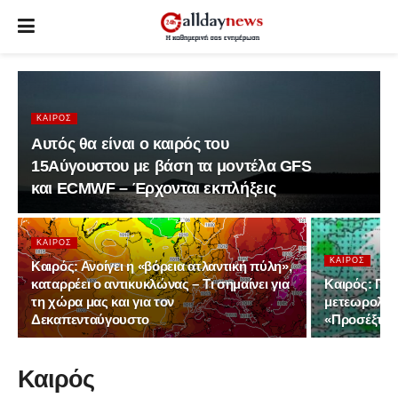
ΚΑΙΡΌΣ
Αυτός θα είναι ο καιρός του
15Αύγουστου με βάση τα μοντέλα GFS
και ECMWF – Έρχονται εκπλήξεις
ΚΑΙΡΌΣ
ΚΑΙΡΌΣ
Καιρός: Ανοίγει η «βόρεια ατλαντική πύλη»,
καταρρέει ο αντικυκλώνας – Τι σημαίνει για
Καιρός: Πρ
τη χώρα μας και για τον
μετεωρολόγ
Δεκαπενταύγουστο
«Προσέξτε τ
Καιρός