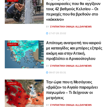
θερμοκρασίες που θα αγγίξουν
τους 42 βαθμούς Κελσίου – Οι
περιοχές που θα βρεθούν στο
«κόκκινο»
BY
ΣΥΝΤΑΚΤΙΚΉ ΟΜΆΔΑ ALLDAYNEWS
17-07-26 23:02
Απότομη ανατροπή του καιρού
ΚΑΙΡΌΣ
με καταιγίδες και μπόρες εξπρές
ακόμη και στην Αττική,
προβλέπει ο Αρναούτογλου
BY
ΣΥΝΤΑΚΤΙΚΉ ΟΜΆΔΑ ALLDAYNEWS
09-07-26 03:31
Την ώρα που η Μεσόγειος
ΚΑΙΡΌΣ
«βράζει» το Αιγαίο παραμένει
παγωμένο – Τι δείχνουν οι
μετρήσεις
BY
ΣΥΝΤΑΚΤΙΚΉ ΟΜΆΔΑ ALLDAYNEWS