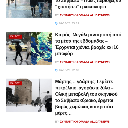
το Σάββατο – Ποιες περιοχές θα
“χτυπήσει” η κακοκαιρία
BY
ΣΥΝΤΑΚΤΙΚΉ ΟΜΆΔΑ ALLDAYNEWS
16-03-26 23:39
Καιρός: Μεγάλη ανατροπή από
ΚΑΙΡΌΣ
τα μέσα της εβδομάδας –
Έρχονται χιόνια, βροχές και 10
μποφόρ
BY
ΣΥΝΤΑΚΤΙΚΉ ΟΜΆΔΑ ALLDAYNEWS
16-03-26 12:48
Μάρτης… γδάρτης: Γεμίστε
ΚΑΙΡΌΣ
πετρέλαιο, αγοράστε ξύλα –
Ολική μεταβολή του σκηνικού
το Σαββατοκύριακο, έρχεται
βαρύς χειμώνας και κρατάει
μέρες…
BY
ΣΥΝΤΑΚΤΙΚΉ ΟΜΆΔΑ ALLDAYNEWS