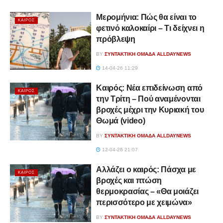
Μερομήνια: Πώς θα είναι το
ΚΑΙΡΌΣ
φετινό καλοκαίρι – Τι δείχνει η
πρόβλεψη
BY
ΣΥΝΤΑΚΤΙΚΉ ΟΜΆΔΑ ALLDAYNEWS
14-04-26 11:29
Καιρός: Νέα επιδείνωση από
ΚΑΙΡΌΣ
την Τρίτη – Πού αναμένονται
βροχές μέχρι την Κυριακή του
Θωμά (video)
BY
ΣΥΝΤΑΚΤΙΚΉ ΟΜΆΔΑ ALLDAYNEWS
12-04-26 21:07
Αλλάζει ο καιρός: Πάσχα με
ΚΑΙΡΌΣ
βροχές και πτώση
θερμοκρασίας – «Θα μοιάζει
περισσότερο με χειμώνα»
BY
ΣΥΝΤΑΚΤΙΚΉ ΟΜΆΔΑ ALLDAYNEWS