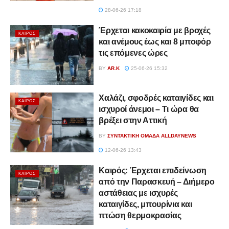
28-06-26 17:18
Έρχεται κακοκαιρία με βροχές
ΚΑΙΡΌΣ
και ανέμους έως και 8 μποφόρ
τις επόμενες ώρες
BY
AR.K
25-06-26 15:32
Χαλάζι, σφοδρές καταιγίδες και
ΚΑΙΡΌΣ
ισχυροί άνεμοι – Τι ώρα θα
βρέξει στην Αττική
BY
ΣΥΝΤΑΚΤΙΚΉ ΟΜΆΔΑ ALLDAYNEWS
12-06-26 13:43
Καιρός: Έρχεται επιδείνωση
ΚΑΙΡΌΣ
από την Παρασκευή – Διήμερο
αστάθειας με ισχυρές
καταιγίδες, μπουρίνια και
πτώση θερμοκρασίας