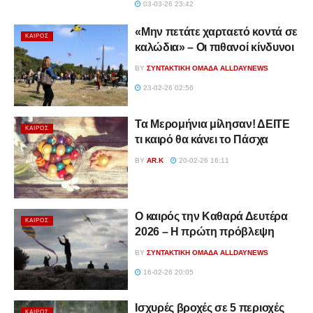
03-03-26 23:42
«Μην πετάτε χαρταετό κοντά σε
ΚΑΙΡΌΣ
καλώδια» – Οι πιθανοί κίνδυνοι
BY
ΣΥΝΤΑΚΤΙΚΉ ΟΜΆΔΑ ALLDAYNEWS
23-02-26 02:56
Τα Μερομήνια μίλησαν! ΔΕΙΤΕ
ΚΑΙΡΌΣ
τι καιρό θα κάνει το Πάσχα
BY
AR.K
20-02-26 16:11
Ο καιρός την Καθαρά Δευτέρα
ΚΑΙΡΌΣ
2026 – Η πρώτη πρόβλεψη
BY
ΣΥΝΤΑΚΤΙΚΉ ΟΜΆΔΑ ALLDAYNEWS
16-02-26 20:05
Ισχυρές βροχές σε 5 περιοχές
ΚΑΙΡΌΣ