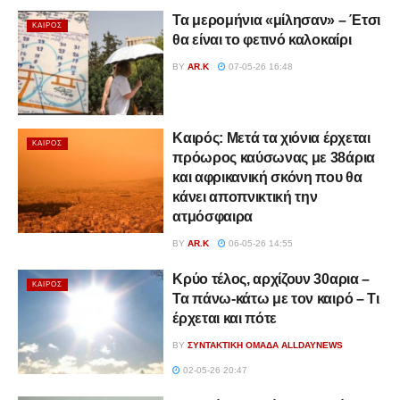
Τα μερομήνια «μίλησαν» – Έτσι
ΚΑΙΡΌΣ
θα είναι το φετινό καλοκαίρι
BY
AR.K
07-05-26 16:48
Καιρός: Μετά τα χιόνια έρχεται
ΚΑΙΡΌΣ
πρόωρος καύσωνας με 38άρια
και αφρικανική σκόνη που θα
κάνει αποπνικτική την
ατμόσφαιρα
BY
AR.K
06-05-26 14:55
Κρύο τέλος, αρχίζουν 30αρια –
ΚΑΙΡΌΣ
Τα πάνω-κάτω με τον καιρό – Τι
έρχεται και πότε
BY
ΣΥΝΤΑΚΤΙΚΉ ΟΜΆΔΑ ALLDAYNEWS
02-05-26 20:47