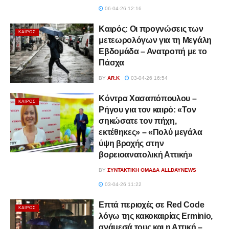
06-04-26 12:16
Καιρός: Οι προγνώσεις των
ΚΑΙΡΌΣ
μετεωρολόγων για τη Μεγάλη
Εβδομάδα – Ανατροπή με το
Πάσχα
BY
AR.K
03-04-26 16:54
Κόντρα Χασαπόπουλου –
ΚΑΙΡΌΣ
Ρήγου για τον καιρό: «Τον
σηκώσατε τον πήχη,
εκτέθηκες» – «Πολύ μεγάλα
ύψη βροχής στην
βορειοανατολική Αττική»
BY
ΣΥΝΤΑΚΤΙΚΉ ΟΜΆΔΑ ALLDAYNEWS
03-04-26 11:22
Επτά περιοχές σε Red Code
ΚΑΙΡΌΣ
λόγω της κακοκαιρίας Erminio,
ανάμεσά τους και η Αττική –