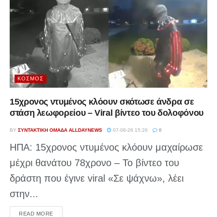
ΚΌΣΜΟΣ
15χρονος ντυμένος κλόουν σκότωσε άνδρα σε
στάση λεωφορείου – Viral βίντεο του δολοφόνου
BY
ΣΥΝΤΑΚΤΙΚΉ ΟΜΆΔΑ ALLDAYNEWS
07-08-26 15:26
0
ΗΠΑ: 15χρονος ντυμένος κλόουν μαχαίρωσε
μέχρι θανάτου 78χρονο – Το βίντεο του
δράστη που έγινε viral «Σε ψάχνω», λέει
στην...
DETAILS
READ MORE