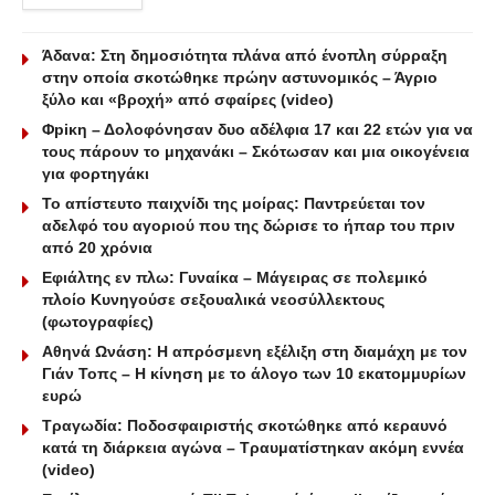
Άδανα: Στη δημοσιότητα πλάνα από ένοπλη σύρραξη
στην οποία σκοτώθηκε πρώην αστυνομικός – Άγριο
ξύλο και «βροχή» από σφαίρες (video)
Φpiκη – Δολοφόνησαν δυο αδέλφια 17 και 22 ετών για να
τους πάρουν το μηχανάκι – Σκότωσαν και μια οικογένεια
για φορτηγάκι
Το απίστευτο παιχνίδι της μοίρας: Παντρεύεται τον
αδελφό του αγοριού που της δώρισε το ήπαρ του πριν
από 20 χρόνια
Εφιάλτης εν πλω: Γυναίκα – Μάγειρας σε πολεμικό
πλοίο Κυνηγούσε σεξουαλικά νεοσύλλεκτους
(φωτογραφίες)
Αθηνά Ωνάση: Η απρόσμενη εξέλιξη στη διαμάχη με τον
Γιάν Τοπς – Η κίνηση με το άλογο των 10 εκατομμυρίων
ευρώ
Τραγωδία: Ποδοσφαιριστής σκοτώθηκε από κεραυνό
κατά τη διάρκεια αγώνα – Τραυματίστηκαν ακόμη εννέα
(video)