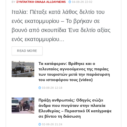
BY
ΣΥΝΤΑΚΤΙΚΉ ΟΜΆΔΑ ALLDAYNEWS
04-08-26 22:02
Ιταλία: Πέταξε κατά λάθος δελτίο του
ενός εκατομμυρίου – Το βρήκαν σε
βουνό από σκουπίδια Ένα δελτίο αξίας
ενός εκατομμυρίου...
DETAILS
READ MORE
Τα κατάφεραν: Βρέθηκε και ο
τελευταίος αγνοούμενος της παρέας
των τουριστών μετά την παράσυρση
του ιστιοφόρου τους (video)
03-08-26 12:18
Πράξη ανθρωπιάς: Οδηγός σώζει
άνδρα που πνιγόταν στην πλατεία
Ελευθερίας – Περαστικό ΙΧ κατέγραψε
σε βίντεο τη διάσωση
02-08-26 21:24