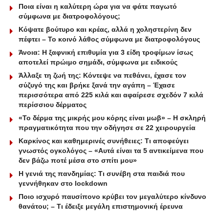
Ποια είναι η καλύτερη ώρα για να φάτε παγωτό
σύμφωνα με διατροφολόγους;
Κόψατε βούτυρο και κρέας, αλλά η χοληστερίνη δεν
πέφτει – Το κοινό λάθος σύμφωνα με διατροφολόγους
Άνοια: Η ξαφνική επιθυμία για 3 είδη τροφίμων ίσως
αποτελεί πρώιμο σημάδι, σύμφωνα με ειδικούς
Άλλαξε τη ζωή της: Κόντεψε να πεθάνει, έχασε τον
σύζυγό της και βρήκε ξανά την αγάπη – Έχασε
περισσότερα από 225 κιλά και αφαίρεσε σχεδόν 7 κιλά
περίσσιου δέρματος
«Το δέρμα της μικρής μου κόρης είναι μωβ» – Η σκληρή
πραγματικότητα που την οδήγησε σε 22 χειρουργεία
Καρκίνος και καθημερινές συνήθειες: Τι αποφεύγει
γνωστός ογκολόγος – «Αυτά είναι τα 5 αντικείμενα που
δεν βάζω ποτέ μέσα στο σπίτι μου»
Η γενιά της πανδημίας: Τι συνέβη στα παιδιά που
γεννήθηκαν στο lockdown
Ποιο ισχυρό παυσίπονο κρύβει τον μεγαλύτερο κίνδυνο
θανάτου; – Τι έδειξε μεγάλη επιστημονική έρευνα