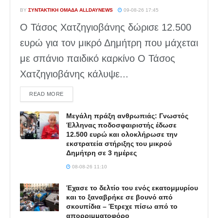
BY
ΣΥΝΤΑΚΤΙΚΉ ΟΜΆΔΑ ALLDAYNEWS
09-08-26 17:45
Ο Τάσος Χατζηγιοβάνης δώρισε 12.500
ευρώ για τον μικρό Δημήτρη που μάχεται
με σπάνιο παιδικό καρκίνο Ο Τάσος
Χατζηγιοβάνης κάλυψε...
DETAILS
READ MORE
Μεγάλη πράξη ανθρωπιάς: Γνωστός
Έλληνας ποδοσφαιριστής έδωσε
12.500 ευρώ και ολοκλήρωσε την
εκστρατεία στήριξης του μικρού
Δημήτρη σε 3 ημέρες
08-08-26 11:10
Έχασε το δελτίο του ενός εκατομμυρίου
και το ξαναβρήκε σε βουνό από
σκουπίδια – Έτρεχε πίσω από το
απορριμματοφόρο