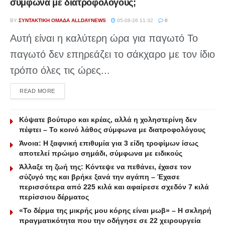
σύμφωνα με διατροφολόγους;
BY
ΣΥΝΤΑΚΤΙΚΉ ΟΜΆΔΑ ALLDAYNEWS
05-08-26 11:32
0
Αυτή είναι η καλύτερη ώρα για παγωτό Το
παγωτό δεν επηρεάζει το σάκχαρο με τον ίδιο
τρόπο όλες τις ώρες...
DETAILS
READ MORE
Κόψατε βούτυρο και κρέας, αλλά η χοληστερίνη δεν
πέφτει – Το κοινό λάθος σύμφωνα με διατροφολόγους
Άνοια: Η ξαφνική επιθυμία για 3 είδη τροφίμων ίσως
αποτελεί πρώιμο σημάδι, σύμφωνα με ειδικούς
Άλλαξε τη ζωή της: Κόντεψε να πεθάνει, έχασε τον
σύζυγό της και βρήκε ξανά την αγάπη – Έχασε
περισσότερα από 225 κιλά και αφαίρεσε σχεδόν 7 κιλά
περίσσιου δέρματος
«Το δέρμα της μικρής μου κόρης είναι μωβ» – Η σκληρή
πραγματικότητα που την οδήγησε σε 22 χειρουργεία