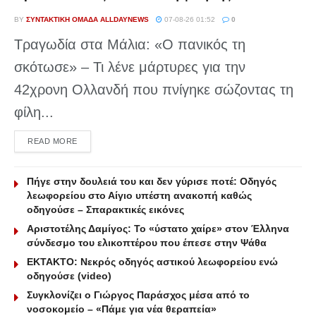
BY
ΣΥΝΤΑΚΤΙΚΉ ΟΜΆΔΑ ALLDAYNEWS
07-08-26 01:52
0
Τραγωδία στα Μάλια: «Ο πανικός τη
σκότωσε» – Τι λένε μάρτυρες για την
42χρονη Ολλανδή που πνίγηκε σώζοντας τη
φίλη...
DETAILS
READ MORE
Πήγε στην δουλειά του και δεν γύρισε ποτέ: Οδηγός
λεωφορείου στο Αίγιο υπέστη ανακοπή καθώς
οδηγούσε – Σπαρακτικές εικόνες
Αριστοτέλης Δαμίγος: Το «ύστατο χαίρε» στον Έλληνα
σύνδεσμο του ελικοπτέρου που έπεσε στην Ψάθα
ΕΚΤΑΚΤΟ: Νεκρός οδηγός αστικού λεωφορείου ενώ
οδηγούσε (video)
Συγκλονίζει ο Γιώργος Παράσχος μέσα από το
νοσοκομείο – «Πάμε για νέα θεραπεία»