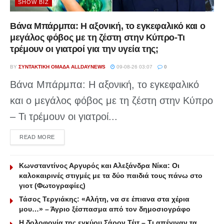
SHOW BIZ
Βάνα Μπάρμπα: Η αξονική, το εγκεφαλικό και ο
μεγάλος φόβος με τη ζέστη στην Κύπρο-Τι
τρέμουν οι γιατροί για την υγεία της;
BY
ΣΥΝΤΑΚΤΙΚΉ ΟΜΆΔΑ ALLDAYNEWS
09-08-26 03:07
0
Βάνα Μπάρμπα: Η αξονική, το εγκεφαλικό
και ο μεγάλος φόβος με τη ζέστη στην Κύπρο
– Τι τρέμουν οι γιατροί...
DETAILS
READ MORE
Κωνσταντίνος Αργυρός και Αλεξάνδρα Νίκα: Οι
καλοκαιρινές στιγμές με τα δύο παιδιά τους πάνω στο
γιοτ (Φωτογραφίες)
Τάσος Τεργιάκης: «Αλήτη, να σε έπιανα στα χέρια
μου…» – Άγριο ξέσπασμα από τον δημοσιογράφο
Η δολοφονία της εγκύου Σάρον Τέιτ – Τι απέγιναν τα