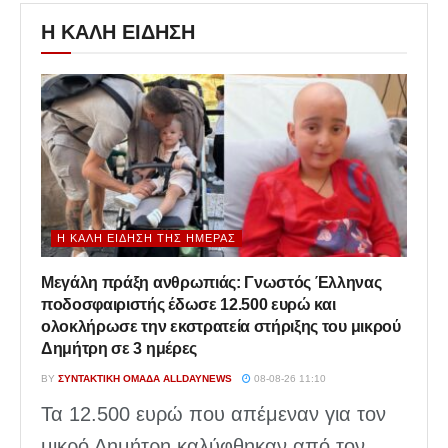
Η ΚΑΛΗ ΕΙΔΗΣΗ
Η ΚΑΛΉ ΕΊΔΗΣΗ ΤΗΣ ΗΜΈΡΑΣ
Μεγάλη πράξη ανθρωπιάς: Γνωστός Έλληνας
ποδοσφαιριστής έδωσε 12.500 ευρώ και
ολοκλήρωσε την εκστρατεία στήριξης του μικρού
Δημήτρη σε 3 ημέρες
BY
ΣΥΝΤΑΚΤΙΚΉ ΟΜΆΔΑ ALLDAYNEWS
08-08-26 11:10
Τα 12.500 ευρώ που απέμεναν για τον
μικρό Δημήτρη καλύφθηκαν από τον