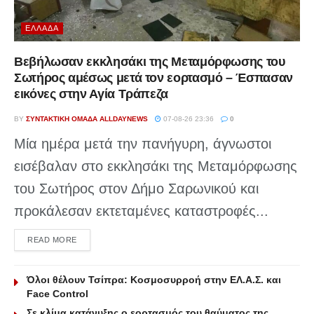
ΕΛΛΆΔΑ
Βεβήλωσαν εκκλησάκι της Μεταμόρφωσης του
Σωτήρος αμέσως μετά τον εορτασμό – Έσπασαν
εικόνες στην Αγία Τράπεζα
BY
ΣΥΝΤΑΚΤΙΚΉ ΟΜΆΔΑ ALLDAYNEWS
07-08-26 23:36
0
Μία ημέρα μετά την πανήγυρη, άγνωστοι
εισέβαλαν στο εκκλησάκι της Μεταμόρφωσης
του Σωτήρος στον Δήμο Σαρωνικού και
προκάλεσαν εκτεταμένες καταστροφές...
DETAILS
READ MORE
Όλοι θέλουν Τσίπρα: Κοσμοσυρροή στην ΕΛ.Α.Σ. και
Face Control
Σε κλίμα κατάνυξης ο εορτασμός του θαύματος της