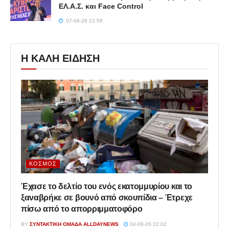
ΕΛ.Α.Σ. και Face Control
07-08-26 22:58
Η ΚΑΛΗ ΕΙΔΗΣΗ
ΚΌΣΜΟΣ
Έχασε το δελτίο του ενός εκατομμυρίου και το
ξαναβρήκε σε βουνό από σκουπίδια – Έτρεχε
πίσω από το απορριμματοφόρο
BY
ΣΥΝΤΑΚΤΙΚΉ ΟΜΆΔΑ ALLDAYNEWS
04-08-26 22:02