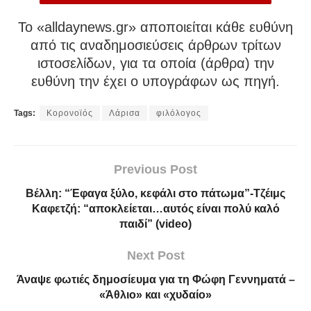
To «alldaynews.gr» αποποιείται κάθε ευθύνη
από τις αναδημοσιεύσεις άρθρων τρίτων
ιστοσελίδων, για τα οποία (άρθρα) την
ευθύνη την έχει ο υπογράφων ως πηγή.
Tags:
Κορονοϊός
Λάρισα
φιλόλογος
Previous Post
Βέλλη: “Έφαγα ξύλο, κεφάλι στο πάτωμα”-Τζέιμς
Καφετζή: “αποκλείεται…αυτός είναι πολύ καλό
παιδί” (video)
Next Post
Άναψε φωτιές δημοσίευμα για τη Φώφη Γεννηματά –
«Άθλιο» και «χυδαίο»