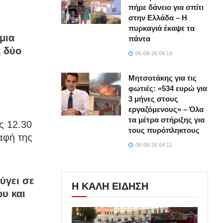
πήρε δάνειο για σπίτι
στην Ελλάδα – Η
πυρκαγιά έκαψε τα
μια
πάντα
ς δύο
06-08-26 04:19
Μητσοτάκης για τις
φωτιές: «534 ευρώ για
3 μήνες στους
εργαζόμενους» – Όλα
τα μέτρα στήριξης για
ς 12.30
τους πυρόπληκτους
αφή της
06-08-26 04:11
ύγει σε
Η ΚΑΛΗ ΕΙΔΗΣΗ
ου και