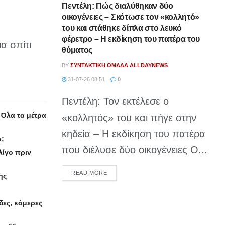
Πεντέλη: Πώς διαλύθηκαν δύο
οικογένειες – Σκότωσε τον «κολλητό»
του και στάθηκε δίπλα στο λευκό
φέρετρο – Η εκδίκηση του πατέρα του
α σπίτι
θύματος
BY
ΣΥΝΤΑΚΤΙΚΉ ΟΜΆΔΑ ALLDAYNEWS
31-07-26 08:51
0
Πεντέλη: Τον εκτέλεσε ο
 Όλα τα μέτρα
«κολλητός» του και πήγε στην
κηδεία – Η εκδίκηση του πατέρα
α;
που διέλυσε δύο οικογένειες Ο...
λίγο πριν
DETAILS
READ MORE
ης
δες, κάμερες