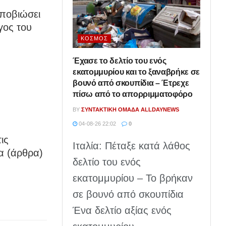
αποβιώσει
υγος του
ΚΌΣΜΟΣ
Έχασε το δελτίο του ενός
εκατομμυρίου και το ξαναβρήκε σε
βουνό από σκουπίδια – Έτρεχε
πίσω από το απορριμματοφόρο
BY
ΣΥΝΤΑΚΤΙΚΉ ΟΜΆΔΑ ALLDAYNEWS
04-08-26 22:02
0
ις
Ιταλία: Πέταξε κατά λάθος
α (άρθρα)
δελτίο του ενός
εκατομμυρίου – Το βρήκαν
σε βουνό από σκουπίδια
Ένα δελτίο αξίας ενός