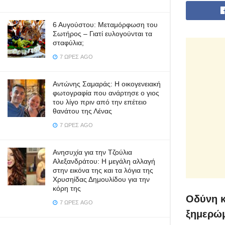
6 Αυγούστου: Μεταμόρφωση του
Σωτήρος – Γιατί ευλογούνται τα
σταφύλια;
7 ΏΡΕΣ AGO
Αντώνης Σαμαράς: Η οικογενειακή
φωτογραφία που ανάρτησε ο γιος
του λίγο πριν από την επέτειο
θανάτου της Λένας
7 ΏΡΕΣ AGO
Ανησυχία για την Τζούλια
Αλεξανδράτου: Η μεγάλη αλλαγή
στην εικόνα της και τα λόγια της
Χρυσηίδας Δημουλίδου για την
κόρη της
Οδύνη κ
7 ΏΡΕΣ AGO
ξημερώμ