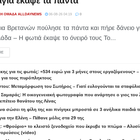
γιά έκαψε τα πάντα
ΚΉ ΟΜΆΔΑ ALLDAYNEWS
06-08-26 04:19
0
ια Βρετανών πούλησε τα πάντα και πήρε δάνειο γι
άδα – Η φωτιά έκαψε το όνειρό τους Το...
DETAILS
RE
ης για τις φωτιές: «534 ευρώ για 3 μήνες στους εργαζόμενους» –
 για τους πυρόπληκτους
του: Μεταμόρφωση του Σωτήρος – Γιατί ευλογούνται τα σταφύλι
Σαμαράς: Η οικογενειακή φωτογραφία που ανάρτησε ο γιος του 
επέτειο θανάτου της Λένας
να σώσει τη φίλη της και πνίγηκε μπροστά σε 3 ανήλικα παιδιά τ
ια την Ελένη – Πέθανε μόλις στα 29 της
 «Φρούριο» το κλειστό ξενοδοχείο που έκρυβε το πτώμα – Αλυσί
ορεύσεις (video)