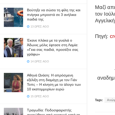
Μαζί απέ
Βούτηξε να σώσει τη φίλη της και
τον Ιούλ
πνίγηκε μπροστά σε 3 ανήλικα
παιδιά της
Αγγελική
13 ΏΡΕΣ AGO
Πηγή:
cr
Έκανε πλάκα με τα γυαλιά ο
Άδωνις μόλις έφτασε στη Λαμία:
«Γεια σας παιδιά, προσέξτε σας
γράφω»
14 ΏΡΕΣ AGO
Αθηνά Ωνάση: Η απρόσμενη
αναδημο
εξέλιξη στη διαμάχη με τον Γιάν
Τοπς – Η κίνηση με το άλογο των
10 εκατομμυρίων ευρώ
15 ΏΡΕΣ AGO
Tags:
Ανώγ
Τραγωδία: Ποδοσφαιριστής
σκοτώθηκε από κεραυνό κατά τη