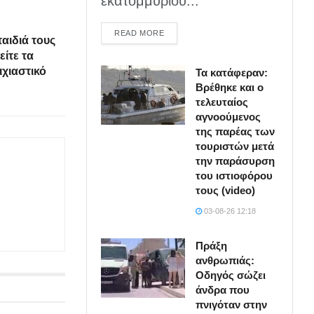
εκατομμυρίου...
DETAILS
READ MORE
αιδιά τους
είτε τα
χιαστικό
Τα κατάφεραν:
Βρέθηκε και ο
τελευταίος
αγνοούμενος
της παρέας των
τουριστών μετά
την παράσυρση
του ιστιοφόρου
τους (video)
03-08-26 12:18
Πράξη
ανθρωπιάς:
Οδηγός σώζει
άνδρα που
πνιγόταν στην