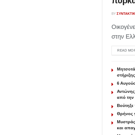
πυρκα
BY
ΣΥΝΤΑΚΤΙ
Οικογένε
στην Ελλ
READ MO
Μητσοτάκ
στήριξης
6 Αυγούσ
Αντώνης 
από την 
Βούτηξε 
Θρήνος γ
Μυστράς:
και απαγ