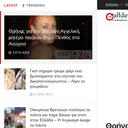
Ειδήσεις
Ο
LATEST
TRENDING
Θρήνος για την 36χρονη Αγγελική,
μητέρα παιδιών-Βαρύ Πένθος στα
Ανώγεια
3 ΈΤΗ AGO
Γιατί σήμερα τρώμε ψάρι ενώ
βρισκόμαστε στη νηστεία του
Δεκαπενταύγουστου – Λίγοι το
γνωρίζουν
6 ΏΡΕΣ AGO
Οικογένεια Βρετανών πούλησε τα
πάντα και πήρε δάνειο για σπίτι
στην Ελλάδα – Η πυρκαγιά έκαψε
Θρήνο
τα πάντα