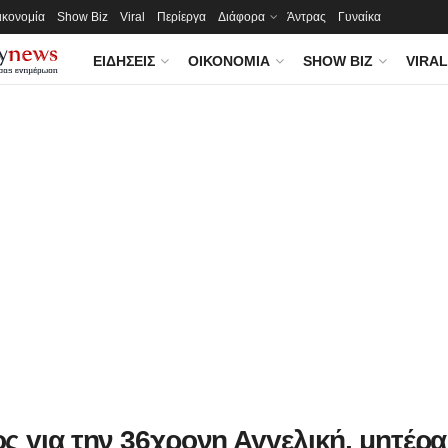
ικονομία
Show Biz
Viral
Περίεργα
Διάφορα
Άντρας
Γυναίκα
ΕΙΔΉΣΕΙΣ
ΟΙΚΟΝΟΜΊΑ
SHOW BIZ
VIRAL
ς για την 36χρονη Αγγελική, μητέρα