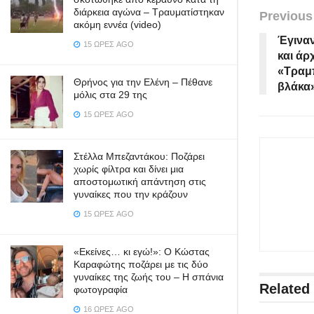
διάρκεια αγώνα – Τραυματίστηκαν
Previous
ακόμη εννέα (video)
Έγιναν
15 ΏΡΕΣ AGO
και άρ
«Τραμπ
Θρήνος για την Ελένη – Πέθανε
βλάκα»
μόλις στα 29 της
15 ΏΡΕΣ AGO
Στέλλα Μπεζαντάκου: Ποζάρει
χωρίς φίλτρα και δίνει μια
αποστομωτική απάντηση στις
γυναίκες που την κράζουν
15 ΏΡΕΣ AGO
«Εκείνες… κι εγώ!»: Ο Κώστας
Καραφώτης ποζάρει με τις δύο
γυναίκες της ζωής του – Η σπάνια
Related
φωτογραφία
16 ΏΡΕΣ AGO