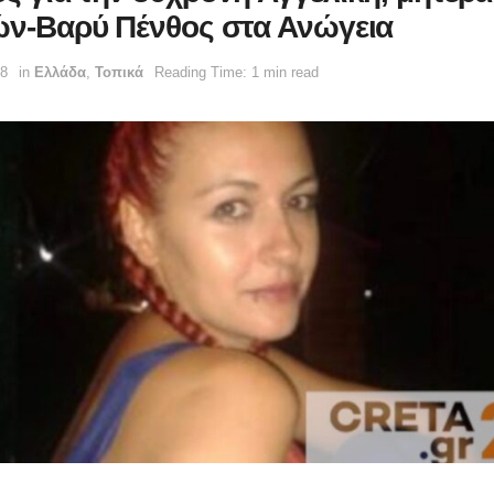
ών-Βαρύ Πένθος στα Ανώγεια
48
in
Ελλάδα
,
Τοπικά
Reading Time: 1 min read