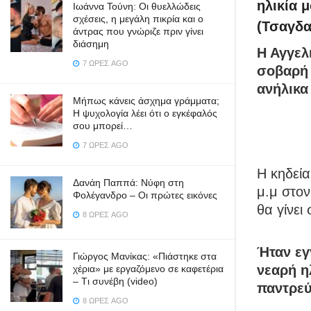
ηλικία 
Ιωάννα Τούνη: Οι θυελλώδεις
σχέσεις, η μεγάλη πικρία και ο
(Τσαγδα
άντρας που γνώριζε πριν γίνει
διάσημη
Η Αγγελ
7 ΏΡΕΣ AGO
σοβαρή 
ανήλικα
Μήπως κάνεις άσχημα γράμματα;
Η ψυχολογία λέει ότι ο εγκέφαλός
σου μπορεί…
7 ΏΡΕΣ AGO
Η κηδεία
Δανάη Παππά: Νύφη στη
μ.μ στον
Φολέγανδρο – Οι πρώτες εικόνες
θα γίνει
8 ΏΡΕΣ AGO
Ήταν εγ
Γιώργος Μανίκας: «Πιάστηκε στα
νεαρή η
χέρια» με εργαζόμενο σε καφετέρια
– Tι συνέβη (video)
παντρεύ
8 ΏΡΕΣ AGO