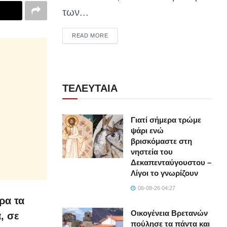
των...
DETAILS
READ MORE
ΤΕΛΕΥΤΑΙΑ
Γιατί σήμερα τρώμε
ψάρι ενώ
βρισκόμαστε στη
νηστεία του
Δεκαπενταύγουστου –
Λίγοι το γνωρίζουν
06-08-26 04:27
ρα τα
Οικογένεια Βρετανών
, σε
πούλησε τα πάντα και