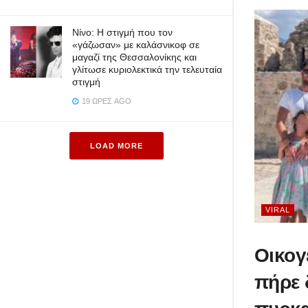
Νίνο: Η στιγμή που τον
«γάζωσαν» με καλάσνικοφ σε
μαγαζί της Θεσσαλονίκης και
γλίτωσε κυριολεκτικά την τελευταία
στιγμή
19 ΏΡΕΣ AGO
LOAD MORE
VIRAL
Οικογ
πήρε 