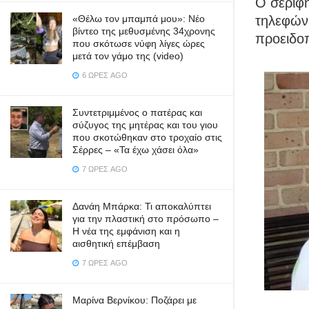
Ο σερίφη
τηλεφών
«Θέλω τον μπαμπά μου»: Νέο
βίντεο της μεθυσμένης 34χρονης
προειδο
που σκότωσε νύφη λίγες ώρες
μετά τον γάμο της (video)
6 ΏΡΕΣ AGO
Συντετριμμένος ο πατέρας και
σύζυγος της μητέρας και του γιου
που σκοτώθηκαν στο τροχαίο στις
Σέρρες – «Τα έχω χάσει όλα»
7 ΏΡΕΣ AGO
Δανάη Μπάρκα: Τι αποκαλύπτει
για την πλαστική στο πρόσωπο –
Η νέα της εμφάνιση και η
αισθητική επέμβαση
7 ΏΡΕΣ AGO
Μαρίνα Βερνίκου: Ποζάρει με