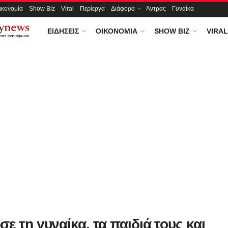
ικονομία
Show Biz
Viral
Περίεργα
Διάφορα
Άντρας
Γυναίκα
ΕΙΔΉΣΕΙΣ
ΟΙΚΟΝΟΜΊΑ
SHOW BIZ
VIRAL
ε τη γυναίκα, τα παιδιά τους και