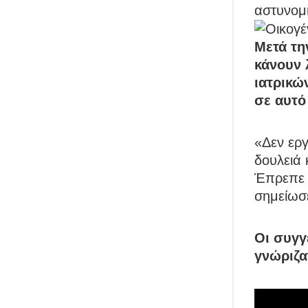
αστυνομι
Μετά τη
κάνουν 
ιατρικώ
σε αυτό 
«Δεν εργ
δουλειά 
Έπρεπε ν
σημείωσ
Οι συγγ
γνώριζα