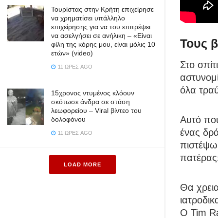
Τουρίστας στην Κρήτη επιχείρησε
να χρηματίσει υπάλληλο
επιχείρησης για να του επιτρέψει
να ασελγήσει σε ανήλικη – «Είναι
Τους 
φίλη της κόρης μου, είναι μόλις 10
ετών» (video)
Στο σπίτ
11 ΏΡΕΣ AGO
αστυνομί
όλα τρα
15χρονος ντυμένος κλόουν
σκότωσε άνδρα σε στάση
λεωφορείου – Viral βίντεο του
Αυτό που
δολοφόνου
ένας δρ
11 ΏΡΕΣ AGO
πιστέψω 
πατέρας»
LOAD MORE
Θα χρεια
ιατροδικ
Ο Tim R