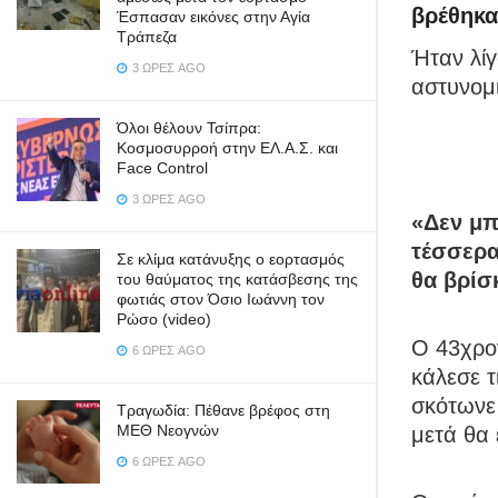
βρέθηκα
Έσπασαν εικόνες στην Αγία
Τράπεζα
Ήταν λίγ
3 ΏΡΕΣ AGO
αστυνομι
Όλοι θέλουν Τσίπρα:
Κοσμοσυρροή στην ΕΛ.Α.Σ. και
Face Control
3 ΏΡΕΣ AGO
«Δεν μπ
τέσσερα
Σε κλίμα κατάνυξης ο εορτασμός
θα βρίσ
του θαύματος της κατάσβεσης της
φωτιάς στον Όσιο Ιωάννη τον
Ρώσο (video)
Ο 43χρο
6 ΏΡΕΣ AGO
κάλεσε 
σκότωνε 
Τραγωδία: Πέθανε βρέφος στη
ΜΕΘ Νεογνών
μετά θα 
6 ΏΡΕΣ AGO