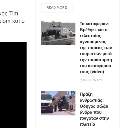
DETAILS
READ MORE
νος Tim
lom και ο
Τα κατάφεραν:
Βρέθηκε και ο
τελευταίος
αγνοούμενος
της παρέας των
τουριστών μετά
την παράσυρση
του ιστιοφόρου
τους (video)
03-08-26 12:18
Πράξη
ανθρωπιάς:
Οδηγός σώζει
άνδρα που
πνιγόταν στην
πλατεία