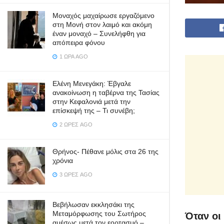
Μοναχός μαχαίρωσε εργαζόμενο
στη Μονή στον λαιμό και ακόμη
έναν μοναχό – Συνελήφθη για
απόπειρα φόνου
1 ΏΡΑ AGO
Ελένη Μενεγάκη: Έβγαλε
ανακοίνωση η ταβέρνα της Τασίας
στην Κεφαλονιά μετά την
επίσκεψή της – Τι συνέβη;
2 ΏΡΕΣ AGO
Θρήνος- Πέθανε μόλις στα 26 της
χρόνια
3 ΏΡΕΣ AGO
Βεβήλωσαν εκκλησάκι της
Μεταμόρφωσης του Σωτήρος
Όταν οι
αμέσως μετά τον εορτασμό –