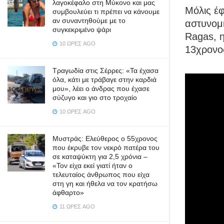
λαγοκέφαλο στη Μύκονο και μας
Μόλις έφ
συμβουλεύει τι πρέπει να κάνουμε
αν συναντηθούμε με το
αστυνομ
συγκεκριμένο ψάρι
Ragas, η
10 ΏΡΕΣ AGO
13χρονο
Τραγωδία στις Σέρρες: «Τα έχασα
όλα, κάτι με τράβαγε στην καρδιά
μου», λέει ο άνδρας που έχασε
σύζυγο και γιο στο τροχαίο
10 ΏΡΕΣ AGO
Μυστράς: Ελεύθερος ο 55χρονος
που έκρυβε τον νεκρό πατέρα του
σε καταψύκτη για 2,5 χρόνια –
«Τον είχα εκεί γιατί ήταν ο
τελευταίος άνθρωπος που είχα
στη γη και ήθελα να τον κρατήσω
άφθαρτο»
11 ΏΡΕΣ AGO