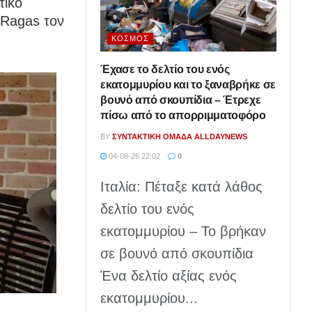
τικό
 Ragas τον
ΚΌΣΜΟΣ
Έχασε το δελτίο του ενός
εκατομμυρίου και το ξαναβρήκε σε
βουνό από σκουπίδια – Έτρεχε
πίσω από το απορριμματοφόρο
BY
ΣΥΝΤΑΚΤΙΚΉ ΟΜΆΔΑ ALLDAYNEWS
04-08-26 22:02
0
Ιταλία: Πέταξε κατά λάθος
δελτίο του ενός
εκατομμυρίου – Το βρήκαν
σε βουνό από σκουπίδια
Ένα δελτίο αξίας ενός
εκατομμυρίου...