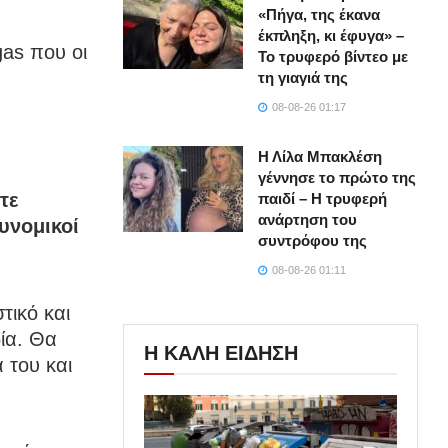
«Πήγα, της έκανα
έκπληξη, κι έφυγα» –
gas που οι
Το τρυφερό βίντεο με
τη γιαγιά της
08-08-26 01:17
Η Λίλα Μπακλέση
γέννησε το πρώτο της
τε
παιδί – Η τρυφερή
ανάρτηση του
υνομικοί
συντρόφου της
08-08-26 01:11
τικό και
ία. Θα
Η ΚΑΛΗ ΕΙΔΗΣΗ
 του και