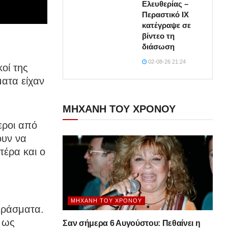
Ελευθερίας –
Περαστικό ΙΧ
κατέγραψε σε
βίντεο τη
διάσωση
02-08-26 21:24
οί της
ματα είχαν
ΜΗΧΑΝΗ ΤΟΥ ΧΡΟΝΟΥ
εροι από
ουν να
τέρα και ο
ΜΗΧΑΝΉ ΤΟΥ ΧΡΌΝΟΥ
εράσματα.
 ως
Σαν σήμερα 6 Αυγούστου: Πεθαίνει η