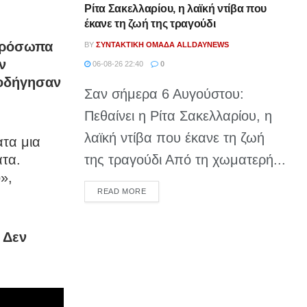
Ρίτα Σακελλαρίου, η λαϊκή ντίβα που
έκανε τη ζωή της τραγούδι
 πρόσωπα
BY
ΣΥΝΤΑΚΤΙΚΉ ΟΜΆΔΑ ALLDAYNEWS
ν
06-08-26 22:40
0
 οδήγησαν
Σαν σήμερα 6 Αυγούστου:
Πεθαίνει η Ρίτα Σακελλαρίου, η
λαϊκή ντίβα που έκανε τη ζωή
ατα μια
της τραγούδι Από τη χωματερή...
ατα.
ο»,
DETAILS
READ MORE
 Δεν
.