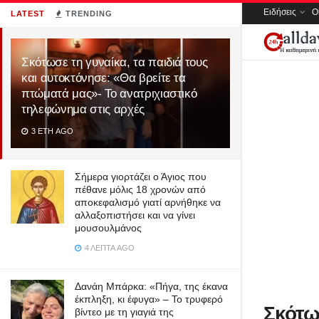
Ειδήσεις
Ο
LATEST
TRENDING
Σκότωσε τη γυναίκα, τα παιδιά τους
και αυτοκτόνησε: «Θα βρείτε τα
πτώματά μας»- Το ανατριχιαστικό
τηλεφώνημα στις αρχές
3 ΈΤΗ AGO
Σήμερα γιορτάζει ο Άγιος που
πέθανε μόλις 18 χρονών από
αποκεφαλισμό γιατί αρνήθηκε να
αλλαξοπιστήσει και να γίνει
μουσουλμάνος
4 ΛΕΠΤΆ AGO
Δανάη Μπάρκα: «Πήγα, της έκανα
έκπληξη, κι έφυγα» – Το τρυφερό
Σκότωσ
βίντεο με τη γιαγιά της