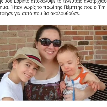
ς Joe Lopinto αποκάλυψε το τελευταίο ανατριχιασ
ημα. Ήταν νωρίς το πρωί της Πέμπτης που ο Tim
ποίησε για αυτό που θα ακολουθούσε.