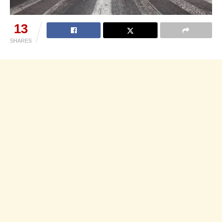
13
SHARES