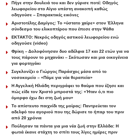
Πήγε στην δουλειά του και δεν γύρισε ποτέ: Οδηγός
λεωφορείου στο Αίγιο υπέστη ανακοπή καθώς
οδηγούσε – Σπαρακτικές εικόνες
Αριστοτέλης Δαμίγος: Το «ύστατο χαίρε» στον Έλληνα
σύνδεσμο του ελικοπτέρου που έπεσε στην Ψάθα
ΕΚΤΑΚΤΟ: Νεκρός οδηγός αστικού λεωφορείου ενώ
οδηγούσε (video)
Φpiκη – Δολοφόνησαν δυο αδέλφια 17 και 22 ετών για να
τους πάρουν το μηχανάκι – Σκότωσαν και μια οικογένεια
για φορτηγάκι
Συγκλονίζει ο Γιώργος Παράσχος μέσα από το
νοσοκομείο – «Πάμε για νέα θεραπεία»
Η Αγγελική Ηλιάδη περιγράφει το θαύμα που έζησε και
πώς είδε τον Χριστό μπροστά της: «Ήταν ό,τι πιο
όμορφο έχω δει στη ζωή μου»
Το απίστευτο παιχνίδι της μοίρας: Παντρεύεται τον
αδελφό του αγοριού που της δώρισε το ήπαρ του πριν
από 20 χρόνια
Πούλησαν τα πάντα για μια νέα ζωή στην Ελλάδα: Η
φωτιά έκανε στάχτη το σπίτι τους λίγες ημέρες πριν