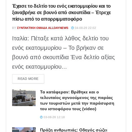
Έχασε το δελτίο του ενός εκατομμυρίου και το
ξαναβρήκε σε βουνό από σκουπίδια – Έτρεχε
πίσω από το απορριμματοφόρο
BY
ΣΥΝΤΑΚΤΙΚΉ ΟΜΆΔΑ ALLDAYNEWS
04-08-26 22:02
Ιταλία: Πέταξε κατά λάθος δελτίο του
ενός εκατομμυρίου – Το βρήκαν σε
βουνό από σκουπίδια Ένα δελτίο αξίας
ενός εκατομμυρίου...
DETAILS
READ MORE
Τα κατάφεραν: Βρέθηκε και ο
τελευταίος αγνοούμενος της παρέας
των τουριστών μετά την παράσυρση
του ιστιοφόρου τους (video)
03-08-26 12:18
Πράξη ανθρωπιάς: Οδηγός σώζει