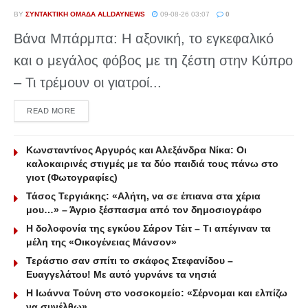
BY
ΣΥΝΤΑΚΤΙΚΉ ΟΜΆΔΑ ALLDAYNEWS
09-08-26 03:07
0
Βάνα Μπάρμπα: Η αξονική, το εγκεφαλικό
και ο μεγάλος φόβος με τη ζέστη στην Κύπρο
– Τι τρέμουν οι γιατροί...
DETAILS
READ MORE
Κωνσταντίνος Αργυρός και Αλεξάνδρα Νίκα: Οι
καλοκαιρινές στιγμές με τα δύο παιδιά τους πάνω στο
γιοτ (Φωτογραφίες)
Τάσος Τεργιάκης: «Αλήτη, να σε έπιανα στα χέρια
μου…» – Άγριο ξέσπασμα από τον δημοσιογράφο
Η δολοφονία της εγκύου Σάρον Τέιτ – Τι απέγιναν τα
μέλη της «Οικογένειας Μάνσον»
Τεράστιο σαν σπίτι το σκάφος Στεφανίδου –
Ευαγγελάτου! Με αυτό γυρνάνε τα νησιά
Η Ιωάννα Τούνη στο νοσοκομείο: «Σέρνομαι και ελπίζω
να συνέλθω»