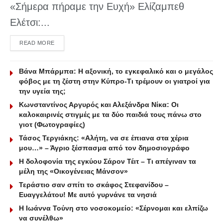
«Σήμερα πήραμε την Ευχή» Ελίζαμπεθ
Ελέτσι:...
DETAILS
READ MORE
Βάνα Μπάρμπα: Η αξονική, το εγκεφαλικό και ο μεγάλος
φόβος με τη ζέστη στην Κύπρο-Τι τρέμουν οι γιατροί για
την υγεία της;
Κωνσταντίνος Αργυρός και Αλεξάνδρα Νίκα: Οι
καλοκαιρινές στιγμές με τα δύο παιδιά τους πάνω στο
γιοτ (Φωτογραφίες)
Τάσος Τεργιάκης: «Αλήτη, να σε έπιανα στα χέρια
μου…» – Άγριο ξέσπασμα από τον δημοσιογράφο
Η δολοφονία της εγκύου Σάρον Τέιτ – Τι απέγιναν τα
μέλη της «Οικογένειας Μάνσον»
Τεράστιο σαν σπίτι το σκάφος Στεφανίδου –
Ευαγγελάτου! Με αυτό γυρνάνε τα νησιά
Η Ιωάννα Τούνη στο νοσοκομείο: «Σέρνομαι και ελπίζω
να συνέλθω»