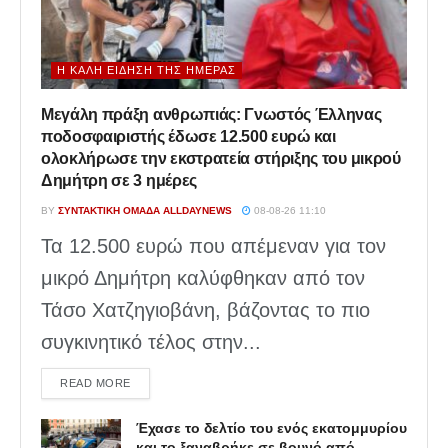
Η ΚΑΛΉ ΕΊΔΗΣΗ ΤΗΣ ΗΜΈΡΑΣ
Μεγάλη πράξη ανθρωπιάς: Γνωστός Έλληνας
ποδοσφαιριστής έδωσε 12.500 ευρώ και
ολοκλήρωσε την εκστρατεία στήριξης του μικρού
Δημήτρη σε 3 ημέρες
BY
ΣΥΝΤΑΚΤΙΚΉ ΟΜΆΔΑ ALLDAYNEWS
08-08-26 11:10
Τα 12.500 ευρώ που απέμεναν για τον
μικρό Δημήτρη καλύφθηκαν από τον
Τάσο Χατζηγιοβάνη, βάζοντας το πιο
συγκινητικό τέλος στην...
DETAILS
READ MORE
Έχασε το δελτίο του ενός εκατομμυρίου
και το ξαναβρήκε σε βουνό από