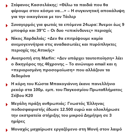
Στέφανος Κασσελάκης: «Θέλω τα παιδιά που θα
φέρουμε στον κόσμο να…» – Η συγκινητική αποκάλυψη
για την οικογένεια με τον Τάιλερ
Συναγερμός για φωτιές τα επόμενα 24ωρα: Άνεμοι έως 9
μποφόρ και 39°C – Οι δυο «επικίνδυνες» περιοχές
Νίκος Χαρδαλιάς: «Δεν θα επιτρέψουμε καμία
ανεμογεννήτρια στις αναδασωτέες και πυρόπληκτες
περιοχές της Αττικής»
Ανατροπή στη Marfin: «Δεν υπάρχει ταυτοποίηση» λέει
ο δικηγόρος της 46χρονης – Το ανώνυμο email και η
«περιορισμένη προσομοίωση» που αλλάζουν τα
δεδομένα
Η κόρη του Κώστα Μπακογιάννη έκανε πανελλήνιο
ρεκόρ στα 100μ. εμπ. του Παγκοσμίου Πρωταθλήματος
Στίβου Κ20
Μεγάλη πράξη ανθρωπιάς: Γνωστός Έλληνας
ποδοσφαιριστής έδωσε 12.500 ευρώ και ολοκλήρωσε
την εκστρατεία στήριξης του μικρού Δημήτρη σε 3
ημέρες
Μοναχός μαχαίρωσε εργαζόμενο στη Μονή στον λαιμό