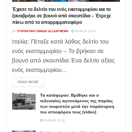
Έχασε το δελτίο του ενός εκατομμυρίου και το
ξαναβρήκε σε βουνό από σκουπίδια – Έτρεχε
πίσω από το απορριμματοφόρο
BY
ΣΥΝΤΑΚΤΙΚΉ ΟΜΆΔΑ ALLDAYNEWS
04-08-26 22:02
Ιταλία: Πέταξε κατά λάθος δελτίο του
ενός εκατομμυρίου – Το βρήκαν σε
βουνό από σκουπίδια Ένα δελτίο αξίας
ενός εκατομμυρίου...
DETAILS
READ MORE
Τα κατάφεραν: Βρέθηκε και ο
τελευταίος αγνοούμενος της παρέας
των τουριστών μετά την παράσυρση
του ιστιοφόρου τους (video)
03-08-26 12:18