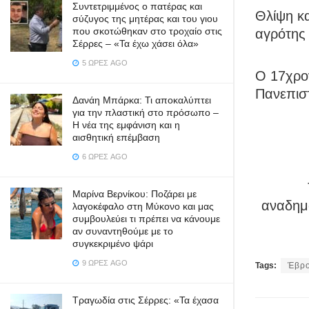
Συντετριμμένος ο πατέρας και
Θλίψη κα
σύζυγος της μητέρας και του γιου
που σκοτώθηκαν στο τροχαίο στις
αγρότης 
Σέρρες – «Τα έχω χάσει όλα»
5 ΏΡΕΣ AGO
Ο 17χρον
Πανεπισ
Δανάη Μπάρκα: Τι αποκαλύπτει
για την πλαστική στο πρόσωπο –
Η νέα της εμφάνιση και η
αισθητική επέμβαση
6 ΏΡΕΣ AGO
Μαρίνα Βερνίκου: Ποζάρει με
αναδημο
λαγοκέφαλο στη Μύκονο και μας
συμβουλεύει τι πρέπει να κάνουμε
αν συναντηθούμε με το
συγκεκριμένο ψάρι
9 ΏΡΕΣ AGO
Tags:
Έβρ
Τραγωδία στις Σέρρες: «Τα έχασα