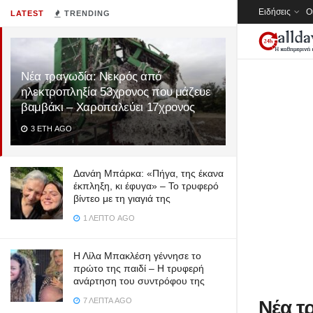
Ειδήσεις
Ο
LATEST
TRENDING
Νέα τραγωδία: Νεκρός από
ηλεκτροπληξία 53χρονος που μάζευε
βαμβάκι – Χαροπαλεύει 17χρονος
3 ΈΤΗ AGO
Δανάη Μπάρκα: «Πήγα, της έκανα
έκπληξη, κι έφυγα» – Το τρυφερό
βίντεο με τη γιαγιά της
1 ΛΕΠΤΌ AGO
Η Λίλα Μπακλέση γέννησε το
πρώτο της παιδί – Η τρυφερή
ανάρτηση του συντρόφου της
7 ΛΕΠΤΆ AGO
Νέα τ