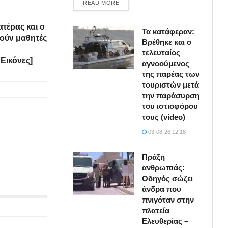
DETAILS
READ MORE
ατέρας και ο
Τα κατάφεραν:
πούν μαθητές
Βρέθηκε και ο
τελευταίος
 Εικόνες]
αγνοούμενος
της παρέας των
τουριστών μετά
την παράσυρση
του ιστιοφόρου
τους (video)
03-08-26 12:18
Πράξη
ανθρωπιάς:
Οδηγός σώζει
άνδρα που
πνιγόταν στην
πλατεία
Ελευθερίας –