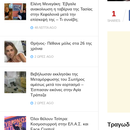
Ελένη Μενεγάκη: Έβγαλε
ανακοίνωση η ταβέρνα της Τασίας
1
στην Κεφαλονιά μετά την
επίσκεψή της – Τι συνέβη;
SHARES
48 ΛΕΠΤΆ AGO
Θρήνος- Πέθανε μόλις στα 26 της
χρόνια
2 ΏΡΕΣ AGO
Βεβήλωσαν εκκλησάκι της
Μεταμόρφωσης του Σωτήρος
αμέσως μετά τον εορτασμό –
Έσπασαν εικόνες στην Αγία
Τράπεζα
2 ΏΡΕΣ AGO
Όλοι θέλουν Τσίπρα:
Τραγωδί
Κοσμοσυρροή στην ΕΛ.Α.Σ. και
Face Control