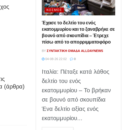
υχος
ΚΌΣΜΟΣ
Έχασε το δελτίο του ενός
εκατομμυρίου και το ξαναβρήκε σε
βουνό από σκουπίδια – Έτρεχε
πίσω από το απορριμματοφόρο
BY
ΣΥΝΤΑΚΤΙΚΉ ΟΜΆΔΑ ALLDAYNEWS
04-08-26 22:02
0
Ιταλία: Πέταξε κατά λάθος
ις
δελτίο του ενός
α (άρθρα)
εκατομμυρίου – Το βρήκαν
σε βουνό από σκουπίδια
Ένα δελτίο αξίας ενός
εκατομμυρίου...