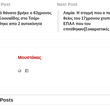
 Post
Next Post
ό θάνατο βρήκε ο 63χρονος
Λαμία: Η στιγμή που ο π
Κουνιαΐδης στο Τσέρι-
θείος του 17χρονου χτυ
ηκε απο 2 αυτοκίνητα
ΕΠΑΛ που του
επιτέθηκαν[Σοκαριστικές
Μουστάκας
Posts