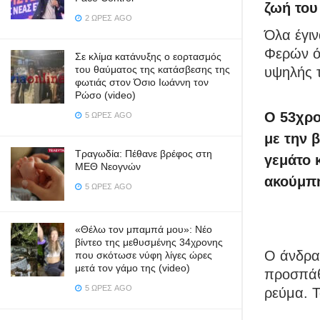
ζωή του
2 ΏΡΕΣ AGO
Όλα έγι
Φερών ό
Σε κλίμα κατάνυξης ο εορτασμός
του θαύματος της κατάσβεσης της
υψηλής 
φωτιάς στον Όσιο Ιωάννη τον
Ρώσο (video)
Ο 53χρο
5 ΏΡΕΣ AGO
με την 
Τραγωδία: Πέθανε βρέφος στη
γεμάτο 
ΜΕΘ Νεογνών
ακούμπη
5 ΏΡΕΣ AGO
«Θέλω τον μπαμπά μου»: Νέο
βίντεο της μεθυσμένης 34χρονης
Ο άνδρα
που σκότωσε νύφη λίγες ώρες
μετά τον γάμο της (video)
προσπάθη
5 ΏΡΕΣ AGO
ρεύμα. 