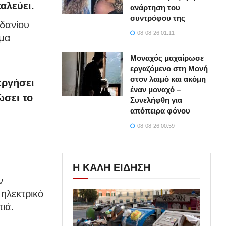
αλεύει.
ανάρτηση του
συντρόφου της
δανίου
08-08-26 01:11
ύμα
Μοναχός μαχαίρωσε
εργαζόμενο στη Μονή
στον λαιμό και ακόμη
εργήσει
έναν μοναχό –
ώσει το
Συνελήφθη για
απόπειρα φόνου
08-08-26 00:59
Η ΚΑΛΗ ΕΙΔΗΣΗ
ν
ηλεκτρικό
ιά.