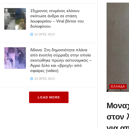
15χρονος ντυμένος κλόουν
σκότωσε άνδρα σε στάση
λεωφορείου – Viral βίντεο του
δολοφόνου
10 ΏΡΕΣ AGO
Άδανα: Στη δημοσιότητα πλάνα
από ένοπλη σύρραξη στην οποία
σκοτώθηκε πρώην αστυνομικός –
Άγριο ξύλο και «βροχή» από
σφαίρες (video)
10 ΏΡΕΣ AGO
ΕΛΛΆΔΑ
LOAD MORE
Μοναχ
στον 
για α