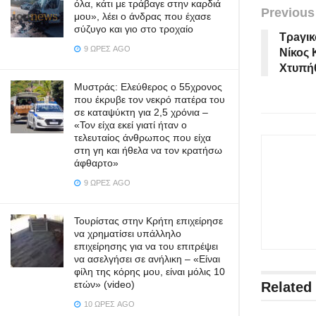
όλα, κάτι με τράβαγε στην καρδιά
Previous
μου», λέει ο άνδρας που έχασε
σύζυγο και γιο στο τροχαίο
Τρaγικ
9 ΏΡΕΣ AGO
Νίκος 
Χτυπήθ
Μυστράς: Ελεύθερος ο 55χρονος
που έκρυβε τον νεκρό πατέρα του
σε καταψύκτη για 2,5 χρόνια –
«Τον είχα εκεί γιατί ήταν ο
τελευταίος άνθρωπος που είχα
στη γη και ήθελα να τον κρατήσω
άφθαρτο»
9 ΏΡΕΣ AGO
Τουρίστας στην Κρήτη επιχείρησε
να χρηματίσει υπάλληλο
επιχείρησης για να του επιτρέψει
να ασελγήσει σε ανήλικη – «Είναι
φίλη της κόρης μου, είναι μόλις 10
ετών» (video)
Related
10 ΏΡΕΣ AGO