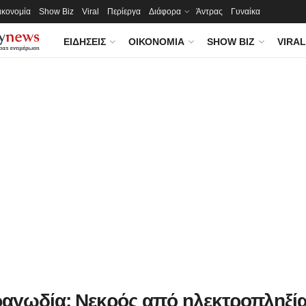
ικονομία
Show Biz
Viral
Περίεργα
Διάφορα
Άντρας
Γυναίκα
ΕΙΔΉΣΕΙΣ
ΟΙΚΟΝΟΜΊΑ
SHOW BIZ
VIRAL
ραγωδία: Νεκρός από ηλεκτροπληξί