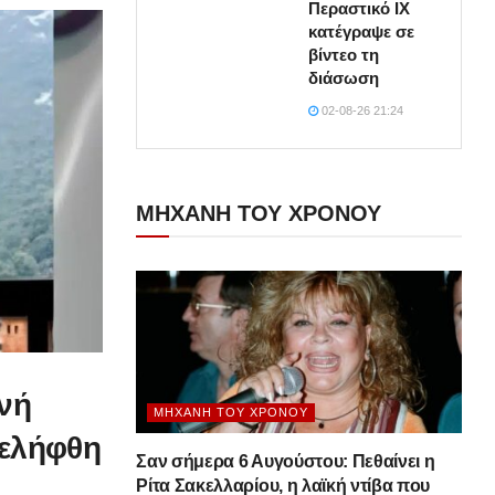
Περαστικό ΙΧ
κατέγραψε σε
βίντεο τη
διάσωση
02-08-26 21:24
ΜΗΧΑΝΗ ΤΟΥ ΧΡΟΝΟΥ
νή
ΜΗΧΑΝΉ ΤΟΥ ΧΡΌΝΟΥ
νελήφθη
Σαν σήμερα 6 Αυγούστου: Πεθαίνει η
Ρίτα Σακελλαρίου, η λαϊκή ντίβα που