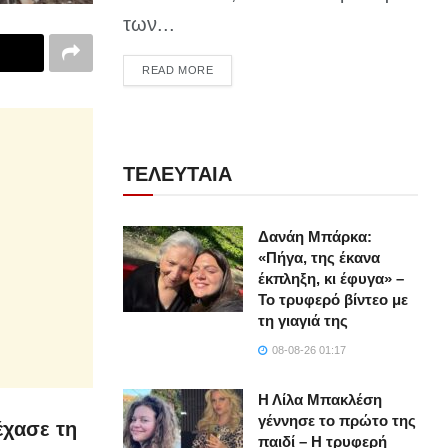
των...
DETAILS
READ MORE
ΤΕΛΕΥΤΑΙΑ
Δανάη Μπάρκα:
«Πήγα, της έκανα
έκπληξη, κι έφυγα» –
Το τρυφερό βίντεο με
τη γιαγιά της
08-08-26 01:17
Η Λίλα Μπακλέση
γέννησε το πρώτο της
έχασε τη
παιδί – Η τρυφερή