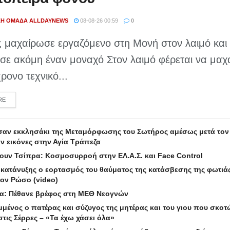
ΚΉ ΟΜΆΔΑ ALLDAYNEWS
08-08-26 00:59
0
 μαχαίρωσε εργαζόμενο στη Μονή στον λαιμό και
σε ακόμη έναν μοναχό Στον λαιμό φέρεται να μα
ρονο τεχνικό...
DETAILS
RE
αν εκκλησάκι της Μεταμόρφωσης του Σωτήρος αμέσως μετά τον
 εικόνες στην Αγία Τράπεζα
ουν Τσίπρα: Κοσμοσυρροή στην ΕΛ.Α.Σ. και Face Control
 κατάνυξης ο εορτασμός του θαύματος της κατάσβεσης της φωτιά
τον Ρώσο (video)
α: Πέθανε βρέφος στη ΜΕΘ Νεογνών
μμένος ο πατέρας και σύζυγος της μητέρας και του γιου που σκο
στις Σέρρες – «Τα έχω χάσει όλα»