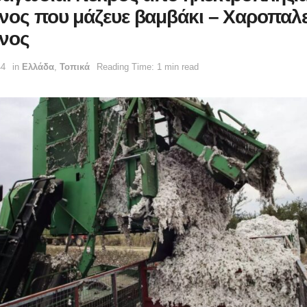
νος που μάζευε βαμβάκι – Χαροπαλε
νος
44
in
Ελλάδα
,
Τοπικά
Reading Time: 1 min read