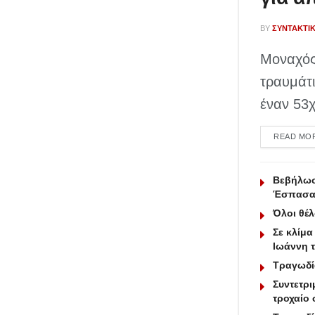
BY
ΣΥΝΤΑΚΤΙ
Μοναχός
τραυμάτι
έναν 53χ
READ MO
Βεβήλωσ
Έσπασαν
Όλοι θέλ
Σε κλίμα
Ιωάννη 
Τραγωδί
Συντετρι
τροχαίο 