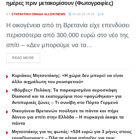
ημέρες πριν μετακομίσουν (Φωτογραφίες)
BY
ΣΥΝΤΑΚΤΙΚΉ ΟΜΆΔΑ ALLDAYNEWS
06-08-26 19:29
0
Η οικογένεια από τη Βρετανία είχε επενδύσει
περισσότερα από 300.000 ευρώ στο νέο της
σπίτι – «Δεν μπορούμε να τα...
DETAILS
READ MORE
Κυριάκος Μητσοτάκης: «Η χώρα δεν μπορεί να είναι
άλλο αιχμάλωτη του ρουσφετιού»
«Βόμβες» Πολάκη: Τα παρκαρισμένα αεροσκάφη
Diamond και τα εκατομμύρια που «φαγώθηκαν» για
Αντιπυρικές ζώνες – Τι συνέβη στο Πόρτο Γερμενό
Οικογένεια Βρετανών πούλησε τα πάντα και πήρε
δάνειο για σπίτι στην Ελλάδα – Η πυρκαγιά έκαψε τα
πάντα
Μητσοτάκης για τις φωτιές: «534 ευρώ για 3 μήνες στους
εργαζόμενους» – Όλα τα μέτρα στήριξης για τους