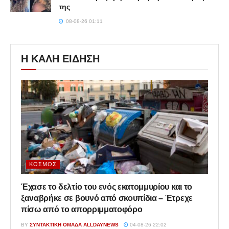
της
08-08-26 01:11
Η ΚΑΛΗ ΕΙΔΗΣΗ
ΚΌΣΜΟΣ
Έχασε το δελτίο του ενός εκατομμυρίου και το
ξαναβρήκε σε βουνό από σκουπίδια – Έτρεχε
πίσω από το απορριμματοφόρο
BY
ΣΥΝΤΑΚΤΙΚΉ ΟΜΆΔΑ ALLDAYNEWS
04-08-26 22:02