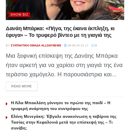
SHOW BIZ
Δανάη Μπάρκα: «Πήγα, της έκανα έκπληξη, κι
έφυγα» – Το τρυφερό βίντεο με τη γιαγιά της
BY
ΣΥΝΤΑΚΤΙΚΉ ΟΜΆΔΑ ALLDAYNEWS
08-08-26 01:17
0
Μια ξαφνική επίσκεψη της Δανάης Μπάρκα
ήταν αρκετή για να χαρίσει στη γιαγιά της ένα
τεράστιο χαμόγελο. Η παρουσιάστρια και...
DETAILS
READ MORE
Η Λίλα Μπακλέση γέννησε το πρώτο της παιδί – Η
τρυφερή ανάρτηση του συντρόφου της
Ελένη Μενεγάκη: Έβγαλε ανακοίνωση η ταβέρνα της
Τασίας στην Κεφαλονιά μετά την επίσκεψή της – Τι
συνέβη;