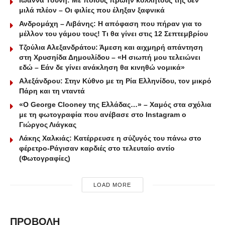
Ιωάννα Τούνη: Με ποιους πρώην κολλητούς της δεν
μιλά πλέον – Οι φιλίες που έληξαν ξαφνικά
Ανδρομάχη – Λιβάνης: Η απόφαση που πήραν για το
μέλλον του γάμου τους! Τι θα γίνει στις 12 Σεπτεμβρίου
Τζούλια Αλεξανδράτου: Άμεση και αιχμηρή απάντηση
στη Χρυσηίδα Δημουλίδου – «Η σιωπή μου τελειώνει
εδώ – Εάν δε γίνει ανάκληση θα κινηθώ νομικά»
Αλεξάνδρου: Στην Κύθνο με τη Ρία Ελληνίδου, τον μικρό
Πάρη και τη νταντά
«Ο George Clooney της Ελλάδας…» – Χαμός στα σχόλια
με τη φωτογραφία που ανέβασε στο Instagram ο
Γιώργος Λιάγκας
Λάκης Χαλκιάς: Κατέρρευσε η σύζυγός του πάνω στο
φέρετρο-Ράγισαν καρδιές στο τελευταίο αντίο
(Φωτογραφίες)
LOAD MORE
ΠΡΟΒΟΛΗ