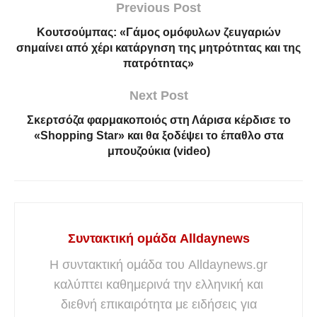
Previous Post
Κουτσούμπας: «Γάμоς ομóφυλων ζεuγαριών
σnμαίνει από χέρι κατάργnση της μητρότnτας και της
πατρότnτας»
Next Post
Σκερτσόζα φαρμακοποιός στη Λάρισα κέρδισε το
«Shopping Star» και θα ξοδέψει το έπαθλο στα
μπουζούκια (video)
Συντακτική ομάδα Alldaynews
Η συντακτική ομάδα του Alldaynews.gr
καλύπτει καθημερινά την ελληνική και
διεθνή επικαιρότητα με ειδήσεις για