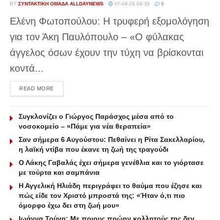
BY
ΣΥΝΤΑΚΤΙΚΉ ΟΜΆΔΑ ALLDAYNEWS
07-08-26 09:39
0
Ελένη Φωτοπούλου: Η τρυφερή εξομολόγηση
για τον Άκη Παυλόπουλο – «Ο φύλακας
άγγελος όσων έχουν την τύχη να βρίσκονται
κοντά...
DETAILS
READ MORE
Συγκλονίζει ο Γιώργος Παράσχος μέσα από το
νοσοκομείο – «Πάμε για νέα θεραπεία»
Σαν σήμερα 6 Αυγούστου: Πεθαίνει η Ρίτα Σακελλαρίου,
η λαϊκή ντίβα που έκανε τη ζωή της τραγούδι
Ο Λάκης Γαβαλάς έχει σήμερα γενέθλια και το γιόρτασε
με τούρτα και σαμπάνια
Η Αγγελική Ηλιάδη περιγράφει το θαύμα που έζησε και
πώς είδε τον Χριστό μπροστά της: «Ήταν ό,τι πιο
όμορφο έχω δει στη ζωή μου»
Ιωάννα Τούνη: Με ποιους πρώην κολλητούς της δεν