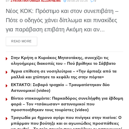
BY
ΣΥΝΤΑΚΤΙΚΉ ΟΜΆΔΑ ALLDAYNEWS
09-08-26 03:26
0
Νέος ΚΟΚ: Πρόστιμο και στον συνεπιβάτη –
Πότε ο οδηγός χάνει δίπλωμα και πινακίδες
για παράβαση επιβάτη Ακόμη και αν...
DETAILS
READ MORE
Στην Κρήτη ο Κυριάκος Μητσοτάκης, συνεχίζει τις
ολιγοήμερες διακοπές του – Πού βρέθηκε το Σάββατο
Άγρια επίθεση σε νοσηλεύτρια – «Την άρπαξε από τα
μαλλιά και χτύπησε το κεφάλι της στην πόρτα»
ΕΚΤΑΚΤΟ: Σοβαρό τροχαίο – Τραυματίστηκαν δύο
Αστυνομικοί (video)
Βίντεο ντοκουμέντο: Παρκαδόρος συνελήφθη για έβδομη
φορά – Τον «τσάκωσαν» αστυνομικοί που
προσποιήθηκαν τους τουρίστες (video)
Τραγωδία με 4χρονο αγόρι που πνίγηκε στην πισίνα: O
μπάρμαν που βούτηξε και οι αγωνιώδεις προσπάθειες