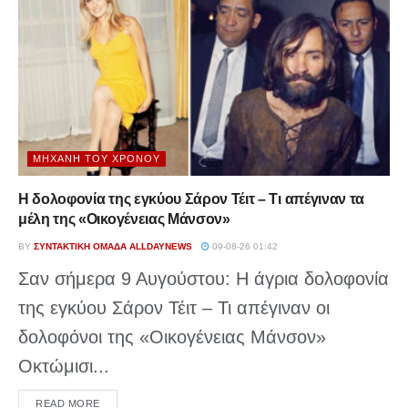
ΜΗΧΑΝΉ ΤΟΥ ΧΡΌΝΟΥ
Η δολοφονία της εγκύου Σάρον Τέιτ – Τι απέγιναν τα
μέλη της «Οικογένειας Μάνσον»
BY
ΣΥΝΤΑΚΤΙΚΉ ΟΜΆΔΑ ALLDAYNEWS
09-08-26 01:42
Σαν σήμερα 9 Αυγούστου: Η άγρια δολοφονία
της εγκύου Σάρον Τέιτ – Τι απέγιναν οι
δολοφόνοι της «Οικογένειας Μάνσον»
Οκτώμισι...
DETAILS
READ MORE