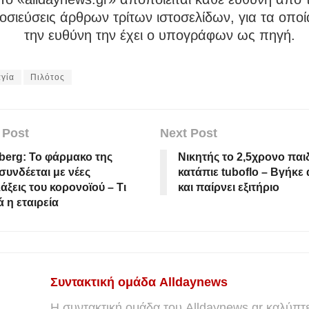
σιεύσεις άρθρων τρίτων ιστοσελίδων, για τα οποί
την ευθύνη την έχει ο υπογράφων ως πηγή.
γία
Πιλότος
 Post
Next Post
erg: Το φάρμακο της
Nικητής το 2,5χρονο παι
συνδέεται με νέες
κατάπιε tuboflo – Βγήκε
άξεις του κορoνοϊού – Τι
και παίρνει εξιτήριο
 η εταιρεία
Συντακτική ομάδα Alldaynews
Η συντακτική ομάδα του Alldaynews.gr καλύπτε