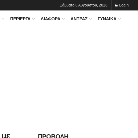
Σάββατο 8 Αυγούστου, 2026
Login
ΠΕΡΊΕΡΓΑ
ΔΙΆΦΟΡΑ
ΆΝΤΡΑΣ
ΓΥΝΑΊΚΑ
 με
ΠΡΟΒΟΛΗ