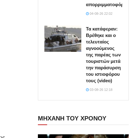
απορριμματοφόρο
04-08-26 22:02
Τα κατάφεραν:
Βρέθηκε και ο
τελευταίος
αγνοούμενος
της παρέας των
τουριστών μετά
την παράσυρση
του ιστιοφόρου
τους (video)
03-08-26 12:18
ΜΗΧΑΝΗ ΤΟΥ ΧΡΟΝΟΥ
ις