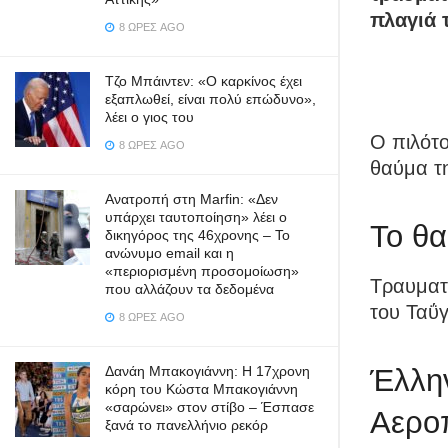
πλαγιά 
8 ΏΡΕΣ AGO
Τζο Μπάιντεν: «Ο καρκίνος έχει
εξαπλωθεί, είναι πολύ επώδυνο»,
λέει ο γιος του
Ο πιλότο
8 ΏΡΕΣ AGO
θαύμα τη
Ανατροπή στη Marfin: «Δεν
υπάρχει ταυτοποίηση» λέει ο
Το θα
δικηγόρος της 46χρονης – Το
ανώνυμο email και η
«περιορισμένη προσομοίωση»
Τραυματί
που αλλάζουν τα δεδομένα
του Ταΰ
8 ΏΡΕΣ AGO
Δανάη Μπακογιάννη: Η 17χρονη
Έλλην
κόρη του Κώστα Μπακογιάννη
«σαρώνει» στον στίβο – Έσπασε
Αερο
ξανά το πανελλήνιο ρεκόρ