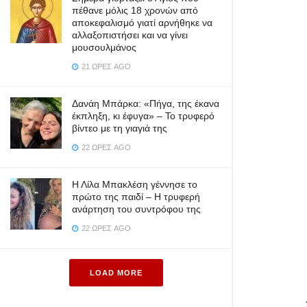
πέθανε μόλις 18 χρονών από
αποκεφαλισμό γιατί αρνήθηκε να
αλλαξοπιστήσει και να γίνει
μουσουλμάνος
21 ΏΡΕΣ AGO
Δανάη Μπάρκα: «Πήγα, της έκανα
έκπληξη, κι έφυγα» – Το τρυφερό
βίντεο με τη γιαγιά της
22 ΏΡΕΣ AGO
Η Λίλα Μπακλέση γέννησε το
πρώτο της παιδί – Η τρυφερή
ανάρτηση του συντρόφου της
22 ΏΡΕΣ AGO
LOAD MORE