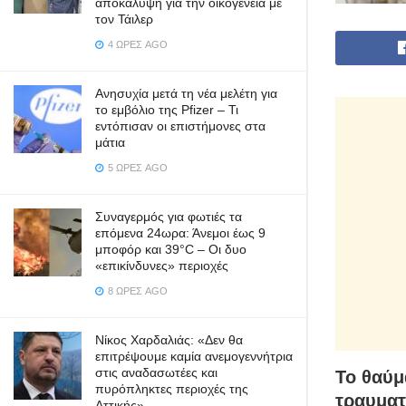
αποκάλυψη για την οικογένεια με
τον Τάιλερ
4 ΏΡΕΣ AGO
Ανησυχία μετά τη νέα μελέτη για
το εμβόλιο της Pfizer – Τι
εντόπισαν οι επιστήμονες στα
μάτια
5 ΏΡΕΣ AGO
Συναγερμός για φωτιές τα
επόμενα 24ωρα: Άνεμοι έως 9
μποφόρ και 39°C – Οι δυο
«επικίνδυνες» περιοχές
8 ΏΡΕΣ AGO
Νίκος Χαρδαλιάς: «Δεν θα
επιτρέψουμε καμία ανεμογεννήτρια
στις αναδασωτέες και
Το θαύμ
πυρόπληκτες περιοχές της
τραυματ
Αττικής»