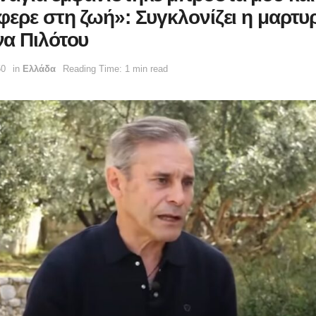
φερε στη ζωή»: Συγκλονίζει η μαρτυρ
α Πιλότου
50
in
Ελλάδα
Reading Time: 1 min read