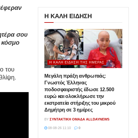
νέφεραν
Η ΚΑΛΗ ΕΙΔΗΣΗ
ητέρα σου
 κόσμο
Η ΚΑΛΉ ΕΊΔΗΣΗ ΤΗΣ ΗΜΈΡΑΣ
ο του
Μεγάλη πράξη ανθρωπιάς:
θλίψη.
Γνωστός Έλληνας
ποδοσφαιριστής έδωσε 12.500
ευρώ και ολοκλήρωσε την
εκστρατεία στήριξης του μικρού
Δημήτρη σε 3 ημέρες
BY
ΣΥΝΤΑΚΤΙΚΉ ΟΜΆΔΑ ALLDAYNEWS
08-08-26 11:10
0