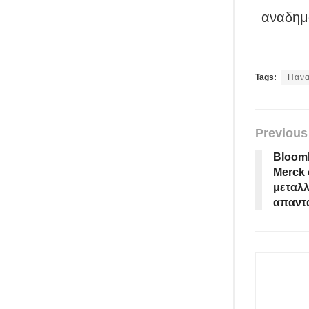
αναδημο
Tags:
Πανα
Previous
Bloomb
Merck 
μεταλλ
απαντά