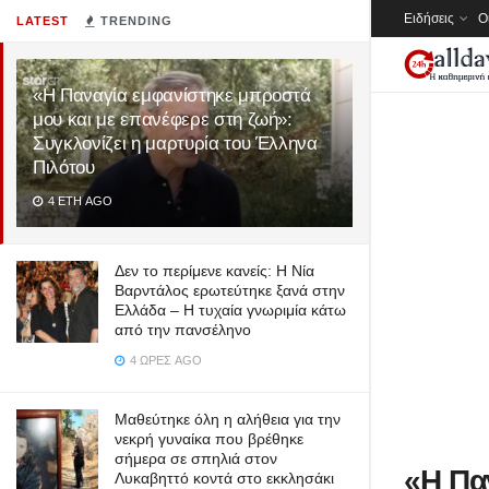
Ειδήσεις
Ο
LATEST
TRENDING
«Η Παναγία εμφανίστηκε μπροστά
μου και με επανέφερε στη ζωή»:
Συγκλονίζει η μαρτυρία του Έλληνα
Πιλότου
4 ΈΤΗ AGO
Δεν το περίμενε κανείς: Η Νία
Βαρντάλος ερωτεύτηκε ξανά στην
Ελλάδα – Η τυχαία γνωριμία κάτω
από την πανσέληνο
4 ΏΡΕΣ AGO
Μαθεύτηκε όλη η αλήθεια για την
νεκρή γυναίκα που βρέθηκε
σήμερα σε σπηλιά στον
«Η Πα
Λυκαβηττό κοντά στο εκκλησάκι