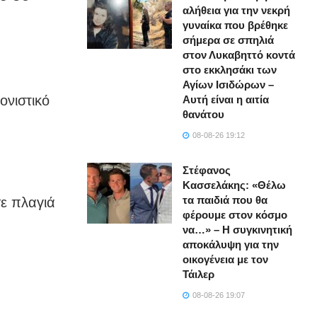
αλήθεια για την νεκρή
γυναίκα που βρέθηκε
σήμερα σε σπηλιά
στον Λυκαβηττό κοντά
στο εκκλησάκι των
Αγίων Ισιδώρων –
ονιστικό
Αυτή είναι η αιτία
θανάτου
08-08-26 19:12
Στέφανος
Κασσελάκης: «Θέλω
τα παιδιά που θα
σε πλαγιά
φέρουμε στον κόσμο
να…» – Η συγκινητική
αποκάλυψη για την
οικογένεια με τον
Τάιλερ
08-08-26 19:07