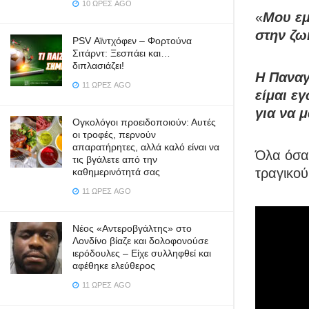
10 ΏΡΕΣ AGO
«
Μου εμ
στην ζω
PSV Αϊντχόφεν – Φορτούνα
Σιτάρντ: Ξεσπάει και…
διπλασιάζει!
Η Παναγ
11 ΏΡΕΣ AGO
είμαι ε
για να 
Ογκολόγοι προειδοποιούν: Αυτές
οι τροφές, περνούν
απαρατήρητες, αλλά καλό είναι να
Όλα όσα
τις βγάλετε από την
τραγικού
καθημερινότητά σας
11 ΏΡΕΣ AGO
Νέος «Αντεροβγάλτης» στο
Λονδίνο βίαζε και δολοφονούσε
ιερόδουλες – Είχε συλληφθεί και
αφέθηκε ελεύθερος
11 ΏΡΕΣ AGO