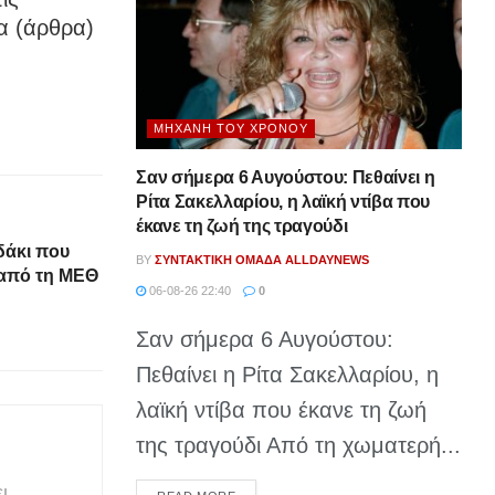
α (άρθρα)
ΜΗΧΑΝΉ ΤΟΥ ΧΡΌΝΟΥ
Σαν σήμερα 6 Αυγούστου: Πεθαίνει η
Ρίτα Σακελλαρίου, η λαϊκή ντίβα που
έκανε τη ζωή της τραγούδι
δάκι που
BY
ΣΥΝΤΑΚΤΙΚΉ ΟΜΆΔΑ ALLDAYNEWS
 από τη ΜΕΘ
06-08-26 22:40
0
Σαν σήμερα 6 Αυγούστου:
Πεθαίνει η Ρίτα Σακελλαρίου, η
λαϊκή ντίβα που έκανε τη ζωή
της τραγούδι Από τη χωματερή...
ι
DETAILS