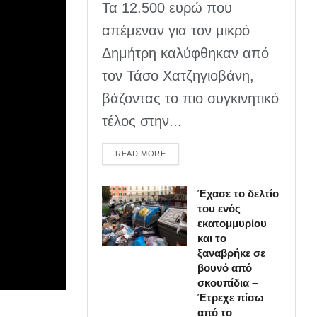
Τα 12.500 ευρώ που
απέμεναν για τον μικρό
Δημήτρη καλύφθηκαν από
τον Τάσο Χατζηγιοβάνη,
βάζοντας το πιο συγκινητικό
τέλος στην...
DETAILS
READ MORE
Έχασε το δελτίο
του ενός
εκατομμυρίου
και το
ξαναβρήκε σε
βουνό από
σκουπίδια –
Έτρεχε πίσω
από το