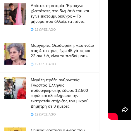
Απίστευτη ιστορία: Έφτιαχνε
χλαπάτσες στο δωμάτιό του και
έγινε εκατομμυριούχος – Το
μήνυμα που άλλαξε τα πάντα
12 ΏΡΕΣ AGO
Μαργαρίτα Θεοδωράκη: «Ξυπνάω
στις 4 το πρωί, έχω 45 γάτες και
22 σκυλιά, είναι τα παιδιά μου»
12 ΏΡΕΣ AGO
Μεγάλη πράξη ανθρωπιάς:
Γνωστός Έλληνας
ποδοσφαιριστής έδωσε 12.500
ευρώ και ολοκλήρωσε την
εκστρατεία στήριξης του μικρού
Δημήτρη σε 3 ημέρες
12 ΏΡΕΣ AGO
Σήμερα γιορτάζει ο Άγιος που