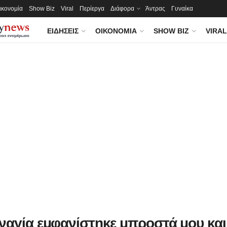
ικονομία
Show Biz
Viral
Περίεργα
Διάφορα
Άντρας
Γυναίκα
ΕΙΔΉΣΕΙΣ
ΟΙΚΟΝΟΜΊΑ
SHOW BIZ
VIRAL
ναγία εμφανίστηκε μπροστά μου και