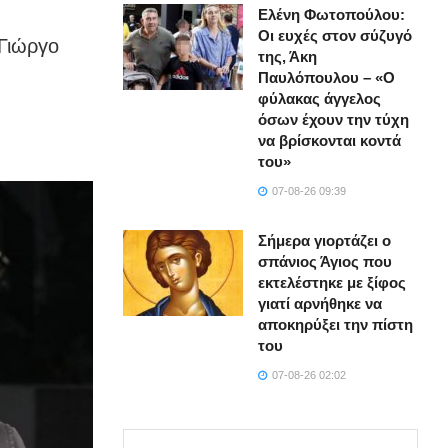
Ελένη Φωτοπούλου:
Οι ευχές στον σύζυγό
 Γιώργο
της, Άκη
Παυλόπουλου – «Ο
φύλακας άγγελος
όσων έχουν την τύχη
να βρίσκονται κοντά
του»
07-08-26 09:39
Σήμερα γιορτάζει ο
σπάνιος Άγιος που
εκτελέστηκε με ξίφος
γιατί αρνήθηκε να
αποκηρύξει την πίστη
του
07-08-26 02:02