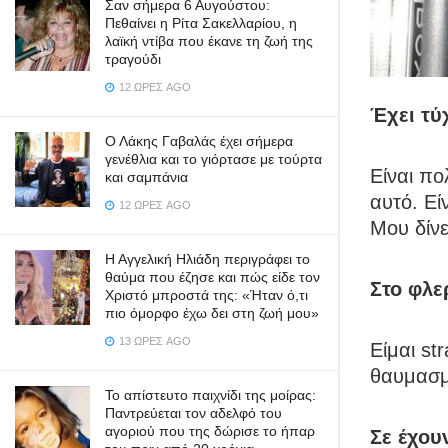
Σαν σήμερα 6 Αυγούστου:
Πεθαίνει η Ρίτα Σακελλαρίου, η
λαϊκή ντίβα που έκανε τη ζωή της
τραγούδι
12 ΏΡΕΣ AGO
Έχει τύ
Ο Λάκης Γαβαλάς έχει σήμερα
γενέθλια και το γιόρτασε με τούρτα
Είναι π
και σαμπάνια
αυτό. Εί
12 ΏΡΕΣ AGO
Μου δίνε
Η Αγγελική Ηλιάδη περιγράφει το
θαύμα που έζησε και πώς είδε τον
Στο φλε
Χριστό μπροστά της: «Ήταν ό,τι
πιο όμορφο έχω δει στη ζωή μου»
13 ΏΡΕΣ AGO
Είμαι st
θαυμασμό
Το απίστευτο παιχνίδι της μοίρας:
Παντρεύεται τον αδελφό του
αγοριού που της δώρισε το ήπαρ
Σε έχου