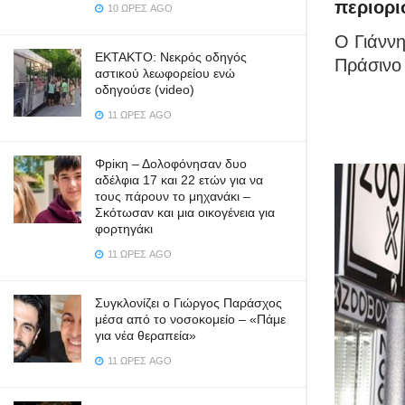
περιορι
10 ΏΡΕΣ AGO
Ο Γιάννη
ΕΚΤΑΚΤΟ: Νεκρός οδηγός
Πράσινο 
αστικού λεωφορείου ενώ
οδηγούσε (video)
11 ΏΡΕΣ AGO
Φpiκη – Δολοφόνησαν δυο
αδέλφια 17 και 22 ετών για να
τους πάρουν το μηχανάκι –
Σκότωσαν και μια οικογένεια για
φορτηγάκι
11 ΏΡΕΣ AGO
Συγκλονίζει ο Γιώργος Παράσχος
μέσα από το νοσοκομείο – «Πάμε
για νέα θεραπεία»
11 ΏΡΕΣ AGO