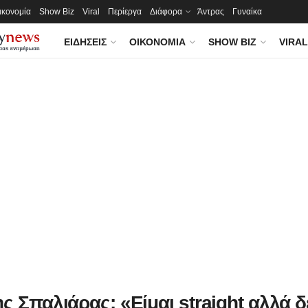
ικονομία
Show Biz
Viral
Περίεργα
Διάφορα
Άντρας
Γυναίκα
ΕΙΔΉΣΕΙΣ
ΟΙΚΟΝΟΜΊΑ
SHOW BIZ
VIRAL
ς Σπαλιάρας: «Είμαι straight αλλά δ