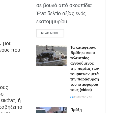
σε βουνό από σκουπίδια
Ένα δελτίο αξίας ενός
εκατομμυρίου...
DETAILS
READ MORE
ν μου
Τα κατάφεραν:
ίνους που
Βρέθηκε και ο
τελευταίος
αγνοούμενος
της παρέας των
τουριστών μετά
την παράσυρση
του ιστιοφόρου
τους
τους (video)
σο
03-08-26 12:18
εικόνα, ή
ραβήξει το
Πράξη