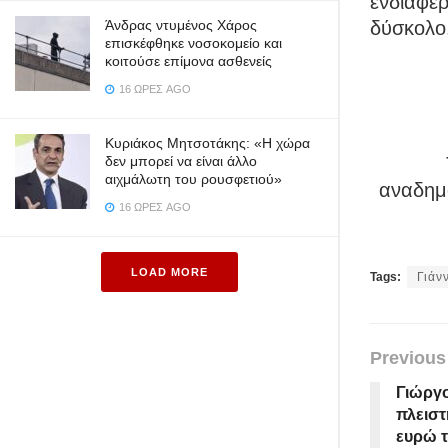
ενδιαφέρ
Άνδρας ντυμένος Χάρος
δύσκολο
επισκέφθηκε νοσοκομείο και
κοιτούσε επίμονα ασθενείς
16 ΏΡΕΣ AGO
Κυριάκος Μητσοτάκης: «Η χώρα
δεν μπορεί να είναι άλλο
αιχμάλωτη του ρουσφετιού»
αναδημο
16 ΏΡΕΣ AGO
LOAD MORE
Tags:
Γιάν
Previous
Γιώργ
πλειστ
ευρώ τ