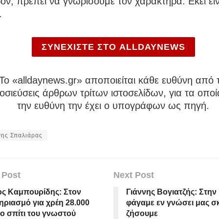
ον, πρέπει να γνωρίσουμε τον χαρακτήρα. Εκεί είν
.
ΣΥΝΕΧΙΣΤΕ ΣΤΟ ALLDAYNEWS
To «alldaynews.gr» αποποιείται κάθε ευθύνη από τ
σιεύσεις άρθρων τρίτων ιστοσελίδων, για τα οποί
την ευθύνη την έχει ο υπογράφων ως πηγή.
νης Σπαλιάρας
 Post
Next Post
ος Καμπουρίδης: Στον
Γιάννης Βογιατζής: Στην
ηριασμό για χρέη 28.000
φάγαμε εν γνώσει μας σκ
ο σπίτι του γνωστού
ζήσουμε