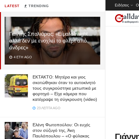
Ειδήσεις
Ο
LATEST
TRENDING
Γιάννης Σπαλιάρας: «Είμαι straight
αλλά δεν με ενοχλεί το φλερτ από
άνδρες»
4 ΈΤΗ AGO
ΕΚΤΑΚΤΟ: Μητέρα και γιος
σκοτώθηκαν όταν το αυτοκίνητό
τους συγκρούστηκε μετωπικά με
φορτηγό – Είχε κάμερα που
κατέγραψε τη σύγκρουση (video)
23 ΛΕΠΤΆ AGO
Ελένη Φωτοπούλου: Οι ευχές
στον σύζυγό της, Άκη
Γιάννη
Παυλόπουλου – «Ο φύλακας