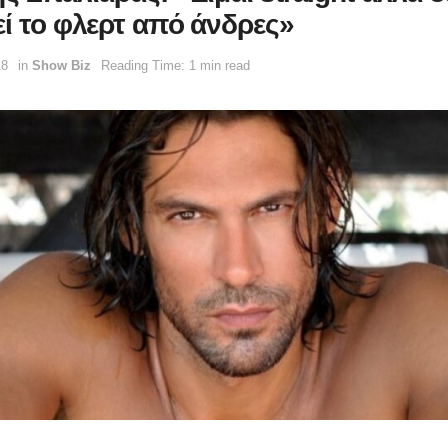
εί το φλερτ από άνδρες»
18
in
Show Biz
Reading Time: 1 min read