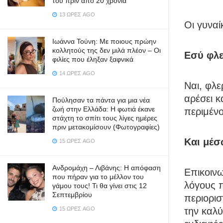
του πριν από 20 χρόνια
13 ΏΡΕΣ AGO
Οι γυναί
Ιωάννα Τούνη: Με ποιους πρώην
κολλητούς της δεν μιλά πλέον – Οι
Εσύ φλε
φιλίες που έληξαν ξαφνικά
14 ΏΡΕΣ AGO
Ναι, φλε
αρέσει κ
Πούλησαν τα πάντα για μια νέα
ζωή στην Ελλάδα: Η φωτιά έκανε
περιμένο
στάχτη το σπίτι τους λίγες ημέρες
πριν μετακομίσουν (Φωτογραφίες)
Και μέσ
15 ΏΡΕΣ AGO
Ανδρομάχη – Λιβάνης: Η απόφαση
Επικοιν
που πήραν για το μέλλον του
λόγους π
γάμου τους! Τι θα γίνει στις 12
Σεπτεμβρίου
περιορισ
15 ΏΡΕΣ AGO
την καλύ