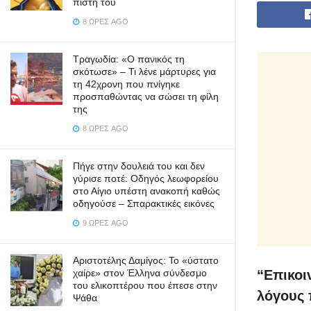
πίστη του
8 ΏΡΕΣ AGO
Τραγωδία: «Ο πανικός τη
σκότωσε» – Τι λένε μάρτυρες για
τη 42χρονη που πνίγηκε
προσπαθώντας να σώσει τη φίλη
της
8 ΏΡΕΣ AGO
Πήγε στην δουλειά του και δεν
γύρισε ποτέ: Οδηγός λεωφορείου
στο Αίγιο υπέστη ανακοπή καθώς
οδηγούσε – Σπαρακτικές εικόνες
9 ΏΡΕΣ AGO
Αριστοτέλης Δαμίγος: Το «ύστατο
χαίρε» στον Έλληνα σύνδεσμο
“Επικοι
του ελικοπτέρου που έπεσε στην
λόγους 
Ψάθα