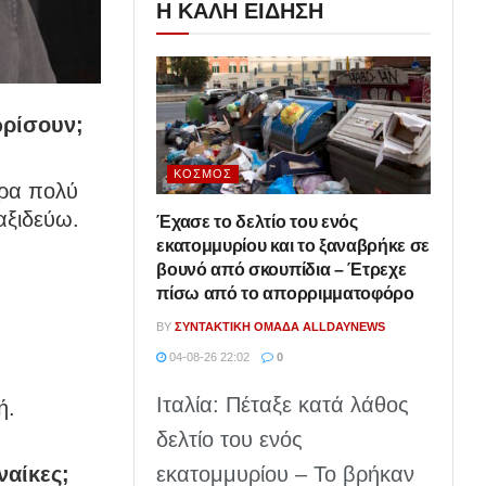
Η ΚΑΛΗ ΕΙΔΗΣΗ
ωρίσουν;
ΚΌΣΜΟΣ
άρα πολύ
αξιδεύω.
Έχασε το δελτίο του ενός
εκατομμυρίου και το ξαναβρήκε σε
βουνό από σκουπίδια – Έτρεχε
πίσω από το απορριμματοφόρο
BY
ΣΥΝΤΑΚΤΙΚΉ ΟΜΆΔΑ ALLDAYNEWS
04-08-26 22:02
0
Ιταλία: Πέταξε κατά λάθος
ή.
δελτίο του ενός
εκατομμυρίου – Το βρήκαν
ναίκες;