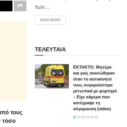
των...
DETAILS
READ MORE
ΤΕΛΕΥΤΑΙΑ
ΕΚΤΑΚΤΟ: Μητέρα
και γιος σκοτώθηκαν
όταν το αυτοκίνητό
τους συγκρούστηκε
μετωπικά με φορτηγό
– Είχε κάμερα που
κατέγραψε τη
σύγκρουση (video)
από τους
07-08-26 09:58
ν τόσο