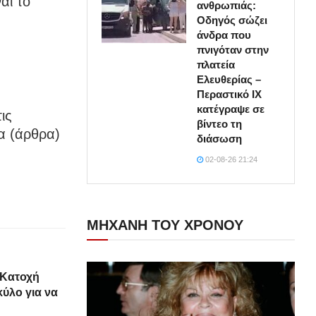
αι το
ανθρωπιάς:
Οδηγός σώζει
άνδρα που
πνιγόταν στην
πλατεία
Ελευθερίας –
Περαστικό ΙΧ
κατέγραψε σε
ις
βίντεο τη
α (άρθρα)
διάσωση
02-08-26 21:24
ΜΗΧΑΝΗ ΤΟΥ ΧΡΟΝΟΥ
 Κατοχή
ύλο για να