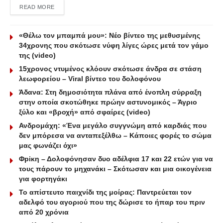
DETAILS
READ MORE
«Θέλω τον μπαμπά μου»: Νέο βίντεο της μεθυσμένης
34χρονης που σκότωσε νύφη λίγες ώρες μετά τον γάμο
της (video)
15χρονος ντυμένος κλόουν σκότωσε άνδρα σε στάση
λεωφορείου – Viral βίντεο του δολοφόνου
Άδανα: Στη δημοσιότητα πλάνα από ένοπλη σύρραξη
στην οποία σκοτώθηκε πρώην αστυνομικός – Άγριο
ξύλο και «βροχή» από σφαίρες (video)
Ανδρομάχη: «Ένα μεγάλο συγγνώμη από καρδιάς που
δεν μπόρεσα να ανταπεξέλθω – Κάποιες φορές το σώμα
μας φωνάζει όχι»
Φpiκη – Δολοφόνησαν δυο αδέλφια 17 και 22 ετών για να
τους πάρουν το μηχανάκι – Σκότωσαν και μια οικογένεια
για φορτηγάκι
Το απίστευτο παιχνίδι της μοίρας: Παντρεύεται τον
αδελφό του αγοριού που της δώρισε το ήπαρ του πριν
από 20 χρόνια