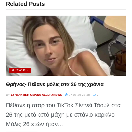
Related
Posts
SHOW BIZ
Θρήνος- Πέθανε μόλις στα 26 της χρόνια
BY
ΣΥΝΤΑΚΤΙΚΉ ΟΜΆΔΑ ALLDAYNEWS
07-08-26 23:48
0
Πέθανε η σταρ του TikTok Σίντνεϊ Τάουλ στα
26 της μετά από μάχη με σπάνιο καρκίνο
Μόλις 26 ετών ήταν...