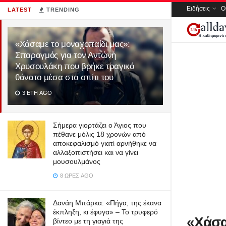
Ειδήσεις
Ο
LATEST
TRENDING
«Χάσαμε το μοναχοπαίδι μας»:
Σπαραγμός για τον Αντώνη
Χρυσουλάκη που βρήκε τραγικό
θάνατο μέσα στο σπίτι του
3 ΈΤΗ AGO
Σήμερα γιορτάζει ο Άγιος που
πέθανε μόλις 18 χρονών από
αποκεφαλισμό γιατί αρνήθηκε να
αλλαξοπιστήσει και να γίνει
μουσουλμάνος
8 ΏΡΕΣ AGO
Δανάη Μπάρκα: «Πήγα, της έκανα
έκπληξη, κι έφυγα» – Το τρυφερό
«Χάσα
βίντεο με τη γιαγιά της