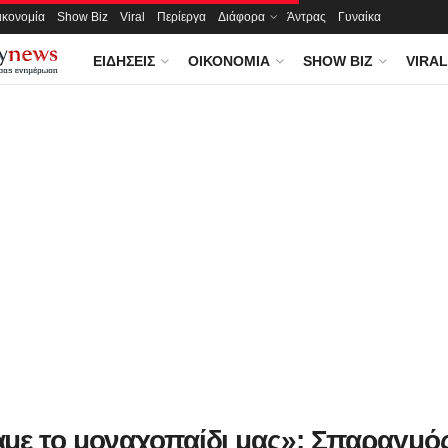
ικονομία
Show Biz
Viral
Περίεργα
Διάφορα
Άντρας
Γυναίκα
ΕΙΔΉΣΕΙΣ
ΟΙΚΟΝΟΜΊΑ
SHOW BIZ
VIRAL
με το μοναχοπαίδι μας»: Σπαραγμός