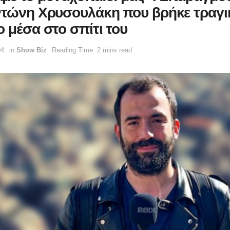
ντώνη Χρυσουλάκη που βρήκε τραγι
ο μέσα στο σπίτι του
04
in
Show Biz
Reading Time: 2 mins read