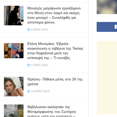
Μοναχός μαχαίρωσε εργαζόμενο
στη Μονή στον λαιμό και ακόμη
έναν μοναχό – Συνελήφθη για
απόπειρα φόνου
9 ΏΡΕΣ AGO
Ελένη Μενεγάκη: Έβγαλε
ανακοίνωση η ταβέρνα της Τασίας
στην Κεφαλονιά μετά την
επίσκεψή της – Τι συνέβη;
9 ΏΡΕΣ AGO
Θρήνος- Πέθανε μόλις στα 26 της
χρόνια
10 ΏΡΕΣ AGO
Βεβήλωσαν εκκλησάκι της
Μεταμόρφωσης του Σωτήρος
αμέσως μετά τον εορτασμό –