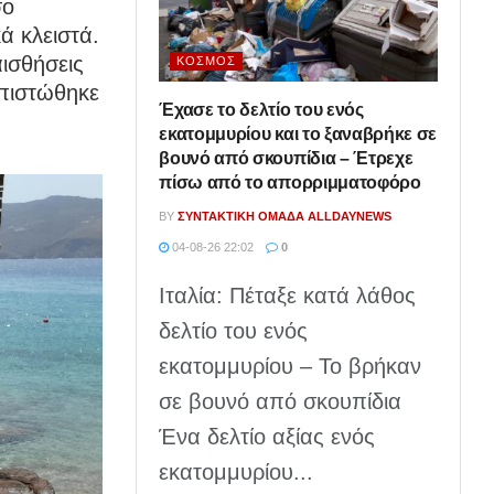
σο
ά κλειστά.
ισθήσεις
ΚΌΣΜΟΣ
απιστώθηκε
Έχασε το δελτίο του ενός
εκατομμυρίου και το ξαναβρήκε σε
βουνό από σκουπίδια – Έτρεχε
πίσω από το απορριμματοφόρο
BY
ΣΥΝΤΑΚΤΙΚΉ ΟΜΆΔΑ ALLDAYNEWS
04-08-26 22:02
0
Ιταλία: Πέταξε κατά λάθος
δελτίο του ενός
εκατομμυρίου – Το βρήκαν
σε βουνό από σκουπίδια
Ένα δελτίο αξίας ενός
εκατομμυρίου...