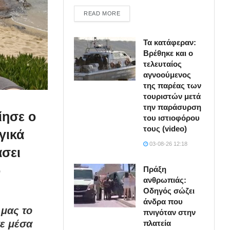
DETAILS
READ MORE
Τα κατάφεραν:
Βρέθηκε και ο
τελευταίος
αγνοούμενος
της παρέας των
τουριστών μετά
την παράσυρση
ίησε ο
του ιστιοφόρου
τους (video)
γικά
03-08-26 12:18
άσει
ο
Πράξη
ανθρωπιάς:
Οδηγός σώζει
άνδρα που
 μας το
πνιγόταν στην
κε μέσα
πλατεία