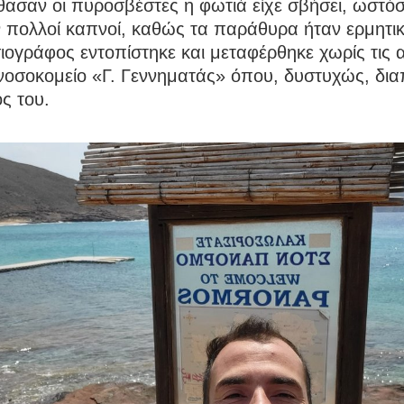
θασαν οι πυροσβέστες η φωτιά είχε σβήσει, ωστό
 πολλοί καπνοί, καθώς τα παράθυρα ήταν ερμητικ
ογράφος εντοπίστηκε και μεταφέρθηκε χωρίς τις α
 νοσοκομείο «Γ. Γεννηματάς» όπου, δυστυχώς, δι
ς του.