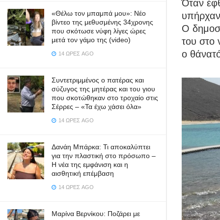
Όταν έφ
«Θέλω τον μπαμπά μου»: Νέο
υπήρχαν
βίντεο της μεθυσμένης 34χρονης
Ο δημοσι
που σκότωσε νύφη λίγες ώρες
μετά τον γάμο της (video)
του στο
ο θάνατό
14 ΏΡΕΣ AGO
Συντετριμμένος ο πατέρας και
σύζυγος της μητέρας και του γιου
που σκοτώθηκαν στο τροχαίο στις
Σέρρες – «Τα έχω χάσει όλα»
14 ΏΡΕΣ AGO
Δανάη Μπάρκα: Τι αποκαλύπτει
για την πλαστική στο πρόσωπο –
Η νέα της εμφάνιση και η
αισθητική επέμβαση
14 ΏΡΕΣ AGO
Μαρίνα Βερνίκου: Ποζάρει με