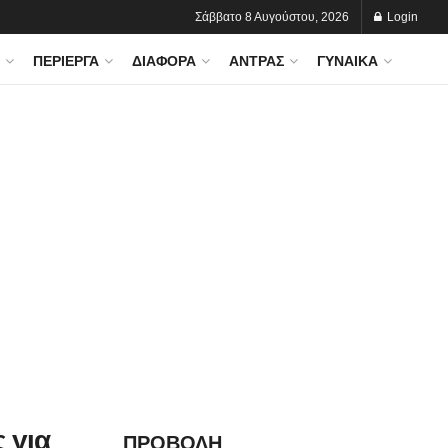
Σάββατο 8 Αυγούστου, 2026
Login
ΠΕΡΊΕΡΓΑ
ΔΙΆΦΟΡΑ
ΆΝΤΡΑΣ
ΓΥΝΑΊΚΑ
 για
ΠΡΟΒΟΛΗ