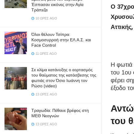
Έσπασαν εικόνες στην Αγία
Ο 37χρο
Τράπεζα
Χρυσουλ
10 ΏΡΕΣ AGO
Αττικής
Όλοι θέλουν Τσίπρα:
Κοσμοσυρροή στην ΕΛ.Α.Σ. και
Face Control
11 ΏΡΕΣ AGO
Η φωτιά 
Σε κλίμα κατάνυξης ο εορτασμός
του 1ου
του θαύματος της κατάσβεσης της
φέρει ση
φωτιάς στον Όσιο Ιωάννη τον
Ρώσο (video)
έξοδο το
13 ΏΡΕΣ AGO
Αντώ
Τραγωδία: Πέθανε βρέφος στη
ΜΕΘ Νεογνών
του 
13 ΏΡΕΣ AGO