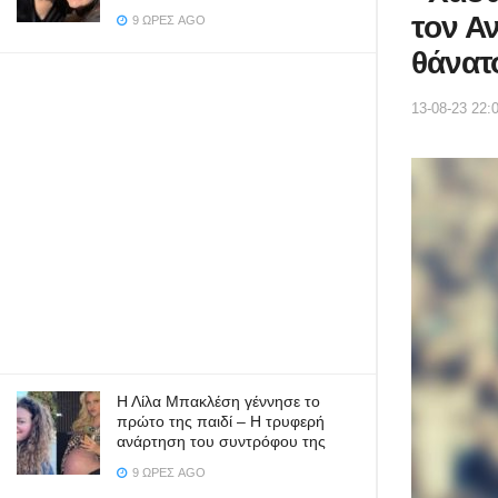
τον Α
9 ΏΡΕΣ AGO
θάνατ
13-08-23 22:
Η Λίλα Μπακλέση γέννησε το
πρώτο της παιδί – Η τρυφερή
ανάρτηση του συντρόφου της
9 ΏΡΕΣ AGO