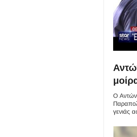
Αντώ
μοίρα
Ο Αντών
Παραπολι
γενιάς α