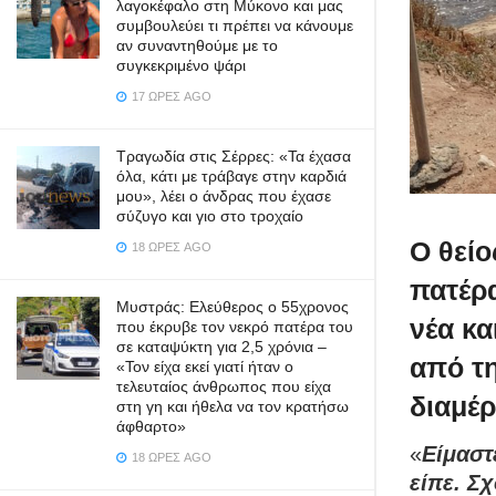
λαγοκέφαλο στη Μύκονο και μας
συμβουλεύει τι πρέπει να κάνουμε
αν συναντηθούμε με το
συγκεκριμένο ψάρι
17 ΏΡΕΣ AGO
Τραγωδία στις Σέρρες: «Τα έχασα
όλα, κάτι με τράβαγε στην καρδιά
μου», λέει ο άνδρας που έχασε
σύζυγο και γιο στο τροχαίο
Ο θείο
18 ΏΡΕΣ AGO
πατέρ
Μυστράς: Ελεύθερος ο 55χρονος
νέα κα
που έκρυβε τον νεκρό πατέρα του
σε καταψύκτη για 2,5 χρόνια –
από τη
«Τον είχα εκεί γιατί ήταν ο
τελευταίος άνθρωπος που είχα
διαμέρ
στη γη και ήθελα να τον κρατήσω
άφθαρτο»
«
Είμαστ
18 ΏΡΕΣ AGO
είπε. Σ