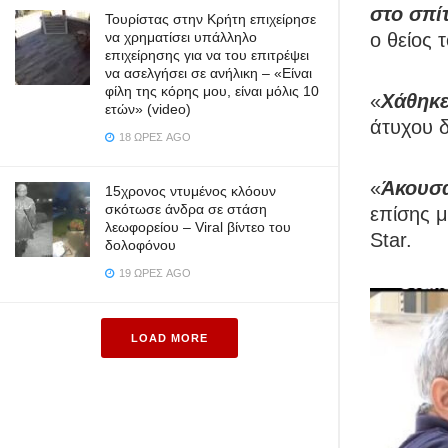
στο σπίτ
Τουρίστας στην Κρήτη επιχείρησε
να χρηματίσει υπάλληλο
ο θείος
επιχείρησης για να του επιτρέψει
να ασελγήσει σε ανήλικη – «Είναι
φίλη της κόρης μου, είναι μόλις 10
«
Χάθηκε
ετών» (video)
άτυχου 
18 ΏΡΕΣ AGO
«
Άκουσα
15χρονος ντυμένος κλόουν
σκότωσε άνδρα σε στάση
επίσης μ
λεωφορείου – Viral βίντεο του
Star.
δολοφόνου
19 ΏΡΕΣ AGO
LOAD MORE