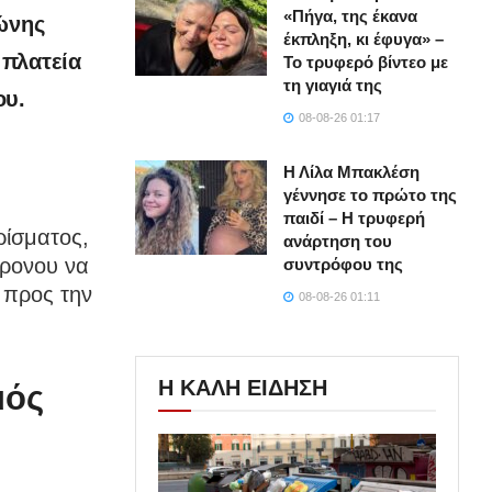
«Πήγα, της έκανα
ώνης
έκπληξη, κι έφυγα» –
 πλατεία
Το τρυφερό βίντεο με
τη γιαγιά της
ου.
08-08-26 01:17
Η Λίλα Μπακλέση
γέννησε το πρώτο της
παιδί – Η τρυφερή
ρίσματος,
ανάρτηση του
χρονου να
συντρόφου της
 προς την
08-08-26 01:11
Η ΚΑΛΗ ΕΙΔΗΣΗ
μός