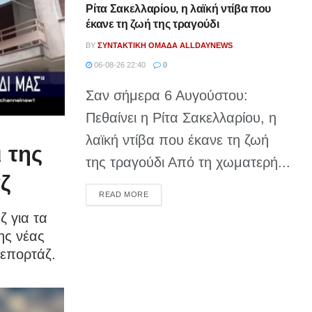
Ρίτα Σακελλαρίου, η λαϊκή ντίβα που
έκανε τη ζωή της τραγούδι
BY
ΣΥΝΤΑΚΤΙΚΉ ΟΜΆΔΑ ALLDAYNEWS
06-08-26 22:40
0
Σαν σήμερα 6 Αυγούστου:
Πεθαίνει η Ρίτα Σακελλαρίου, η
λαϊκή ντίβα που έκανε τη ζωή
 της
της τραγούδι Από τη χωματερή...
ζ
DETAILS
READ MORE
 για τα
ης νέας
ρεπορτάζ.