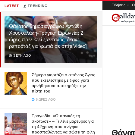
Ειδήσεις
Ο
LATEST
TRENDING
Θάνατος δημοσιογράφου Αντώνη
Χρυσουλάκη-Τραγική Ειρωνεία: 2
ώρες πριν κaεί ζωντανός, έκανε
ρεπορτάζ για φωτιά σε σπίτι[video]
3 ΈΤΗ AGO
Σήμερα γιορτάζει ο σπάνιος Άγιος
που εκτελέστηκε με ξίφος γιατί
αρνήθηκε να αποκηρύξει την
πίστη του
6 ΏΡΕΣ AGO
Τραγωδία: «Ο πανικός τη
σκότωσε» – Τι λένε μάρτυρες για
τη 42χρονη που πνίγηκε
Θάνατ
προσπαθώντας να σώσει τη φίλη