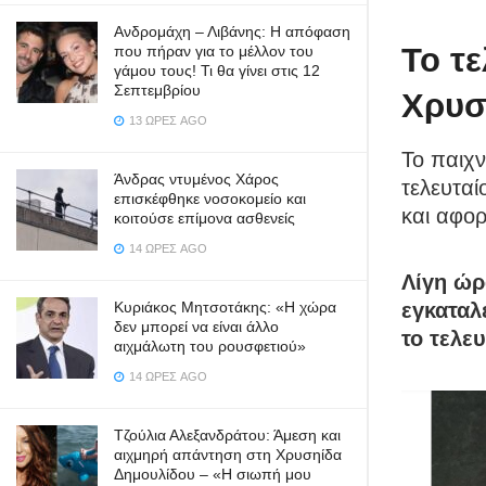
Ανδρομάχη – Λιβάνης: Η απόφαση
Το τ
που πήραν για το μέλλον του
γάμου τους! Τι θα γίνει στις 12
Σεπτεμβρίου
Χρυσ
13 ΏΡΕΣ AGO
Το παιχν
Άνδρας ντυμένος Χάρος
τελευταί
επισκέφθηκε νοσοκομείο και
και αφορ
κοιτούσε επίμονα ασθενείς
14 ΏΡΕΣ AGO
Λίγη ώρ
Κυριάκος Μητσοτάκης: «Η χώρα
εγκαταλε
δεν μπορεί να είναι άλλο
το τελε
αιχμάλωτη του ρουσφετιού»
14 ΏΡΕΣ AGO
Τζούλια Αλεξανδράτου: Άμεση και
αιχμηρή απάντηση στη Χρυσηίδα
Δημουλίδου – «Η σιωπή μου