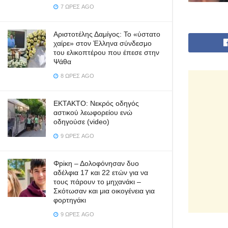
7 ΏΡΕΣ AGO
Αριστοτέλης Δαμίγος: Το «ύστατο
χαίρε» στον Έλληνα σύνδεσμο
του ελικοπτέρου που έπεσε στην
Ψάθα
8 ΏΡΕΣ AGO
ΕΚΤΑΚΤΟ: Νεκρός οδηγός
αστικού λεωφορείου ενώ
οδηγούσε (video)
9 ΏΡΕΣ AGO
Φpiκη – Δολοφόνησαν δυο
αδέλφια 17 και 22 ετών για να
τους πάρουν το μηχανάκι –
Σκότωσαν και μια οικογένεια για
φορτηγάκι
9 ΏΡΕΣ AGO