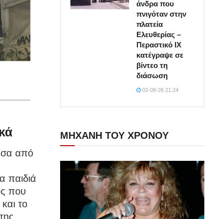
άνδρα που
πνιγόταν στην
πλατεία
Ελευθερίας –
Περαστικό ΙΧ
κατέγραψε σε
βίντεο τη
διάσωση
02-08-26 21:24
κά
ΜΗΧΑΝΗ ΤΟΥ ΧΡΟΝΟΥ
έσα από
α παιδιά
ος που
 και το
της