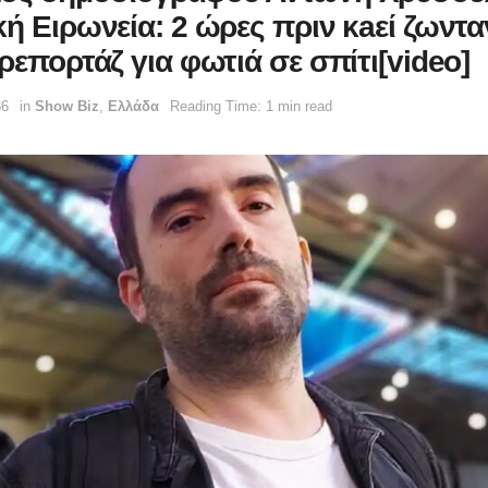
κή Ειρωνεία: 2 ώρες πριν κaεί ζωντα
ρεπορτάζ για φωτιά σε σπίτι[video]
36
in
Show Biz
,
Ελλάδα
Reading Time: 1 min read