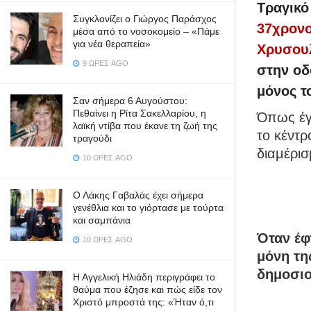
Τραγικό
Συγκλονίζει ο Γιώργος Παράσχος
37χρονο
μέσα από το νοσοκομείο – «Πάμε
για νέα θεραπεία»
Χρυσου
9 ΏΡΕΣ AGO
στην οδ
μόνος τ
Σαν σήμερα 6 Αυγούστου:
Πεθαίνει η Ρίτα Σακελλαρίου, η
Όπως έγι
λαϊκή ντίβα που έκανε τη ζωή της
το κέντρ
τραγούδι
διαμέρισ
10 ΏΡΕΣ AGO
Ο Λάκης Γαβαλάς έχει σήμερα
γενέθλια και το γιόρτασε με τούρτα
και σαμπάνια
Όταν έφ
10 ΏΡΕΣ AGO
μόνη τη
δημοσιο
Η Αγγελική Ηλιάδη περιγράφει το
θαύμα που έζησε και πώς είδε τον
Χριστό μπροστά της: «Ήταν ό,τι