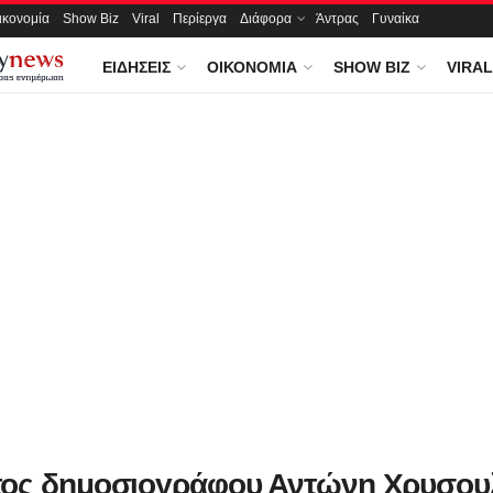
ικονομία
Show Biz
Viral
Περίεργα
Διάφορα
Άντρας
Γυναίκα
ΕΙΔΉΣΕΙΣ
ΟΙΚΟΝΟΜΊΑ
SHOW BIZ
VIRAL
ος δημοσιογράφου Αντώνη Χρυσου