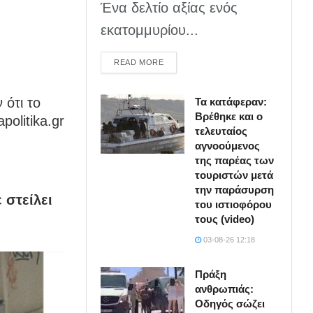
Ένα δελτίο αξίας ενός
εκατομμυρίου...
DETAILS
READ MORE
 ότι το
Τα κατάφεραν:
Βρέθηκε και ο
politika.gr
τελευταίος
αγνοούμενος
της παρέας των
τουριστών μετά
την παράσυρση
 στείλει
του ιστιοφόρου
τους (video)
03-08-26 12:18
Πράξη
ανθρωπιάς:
Οδηγός σώζει