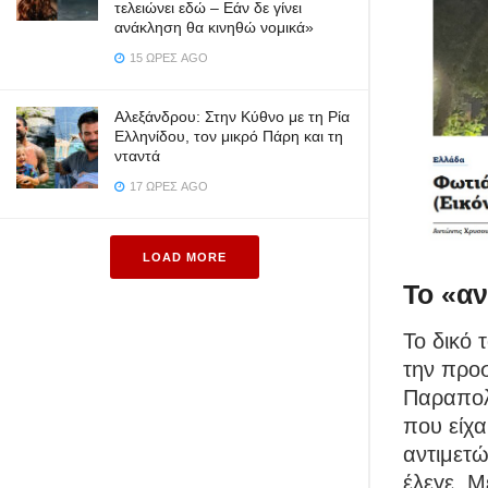
τελειώνει εδώ – Εάν δε γίνει
ανάκληση θα κινηθώ νομικά»
15 ΏΡΕΣ AGO
Αλεξάνδρου: Στην Κύθνο με τη Ρία
Ελληνίδου, τον μικρό Πάρη και τη
νταντά
17 ΏΡΕΣ AGO
LOAD MORE
Το «αν
Το δικό
την προσ
Παραπολ
που είχ
αντιμετώ
έλεγε. Μ