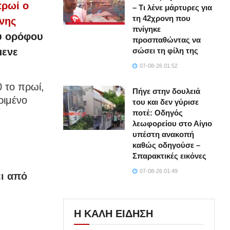
πρωί ο
– Τι λένε μάρτυρες για
τη 42χρονη που
νης
πνίγηκε
ου ορόφου
προσπαθώντας να
σώσει τη φίλη της
μενε
07-08-26 01:52
 το πρωί,
Πήγε στην δουλειά
ριμένο
του και δεν γύρισε
ποτέ: Οδηγός
λεωφορείου στο Αίγιο
υπέστη ανακοπή
καθώς οδηγούσε –
Σπαρακτικές εικόνες
07-08-26 01:49
ει από
Η ΚΑΛΗ ΕΙΔΗΣΗ