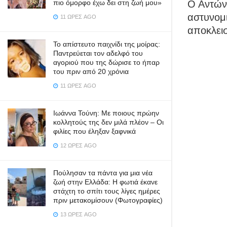
πιο όμορφο έχω δει στη ζωή μου»
Ο Αντώνη
αστυνομι
11 ΏΡΕΣ AGO
αποκλει
Το απίστευτο παιχνίδι της μοίρας:
Παντρεύεται τον αδελφό του
αγοριού που της δώρισε το ήπαρ
του πριν από 20 χρόνια
11 ΏΡΕΣ AGO
Ιωάννα Τούνη: Με ποιους πρώην
κολλητούς της δεν μιλά πλέον – Οι
φιλίες που έληξαν ξαφνικά
12 ΏΡΕΣ AGO
Πούλησαν τα πάντα για μια νέα
ζωή στην Ελλάδα: Η φωτιά έκανε
στάχτη το σπίτι τους λίγες ημέρες
πριν μετακομίσουν (Φωτογραφίες)
13 ΏΡΕΣ AGO