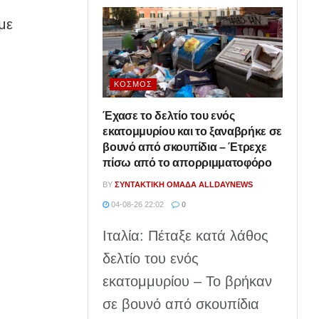
με
ΚΌΣΜΟΣ
Έχασε το δελτίο του ενός
εκατομμυρίου και το ξαναβρήκε σε
βουνό από σκουπίδια – Έτρεχε
πίσω από το απορριμματοφόρο
BY
ΣΥΝΤΑΚΤΙΚΉ ΟΜΆΔΑ ALLDAYNEWS
04-08-26 22:02
0
Ιταλία: Πέταξε κατά λάθος
δελτίο του ενός
εκατομμυρίου – Το βρήκαν
σε βουνό από σκουπίδια