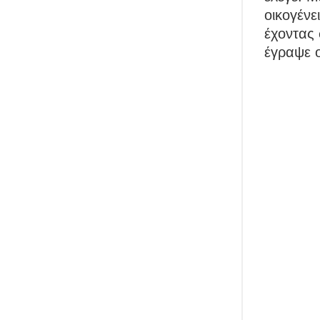
οικογένε
έχοντας 
έγραψε 