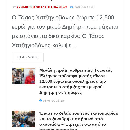
BY
ΣΥΝΤΑΚΤΙΚΉ ΟΜΆΔΑ ALLDAYNEWS
09-08-26 17:45
Ο Τάσος Χατζηγιοβάνης δώρισε 12.500
ευρώ για τον μικρό Δημήτρη που μάχεται
με σπάνιο παιδικό καρκίνο Ο Τάσος
Χατζηγιοβάνης κάλυψε...
DETAILS
READ MORE
Μεγάλη πράξη ανθρωπιάς: Γνωστός
Έλληνας ποδοσφαιριστής έδωσε
12.500 ευρώ και ολοκλήρωσε την
εκστρατεία στήριξης του μικρού
Δημήτρη σε 3 ημέρες
08-08-26 11:10
Έχασε το δελτίο του ενός εκατομμυρίου
και το ξαναβρήκε σε βουνό από
σκουπίδια – Έτρεχε πίσω από το
απορριμματοφόρο