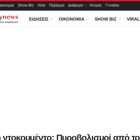
ικονομία
Show Biz
Viral
Περίεργα
Διάφορα
Άντρας
Γυναίκα
ΕΙΔΉΣΕΙΣ
ΟΙΚΟΝΟΜΊΑ
SHOW BIZ
VIRAL
ο ντοκουμέντο: Πυροβολισμοί από το