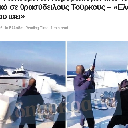
ικό σε θρασύδειλους Τούρκους – «Ελ
αστάει»
36
in
Ελλάδα
Reading Time: 1 min read