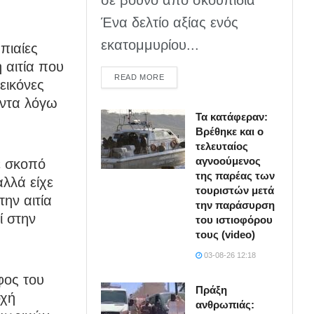
Ένα δελτίο αξίας ενός
εκατομμυρίου...
πιαίες
η αιτία που
DETAILS
READ MORE
εικόνες
άντα λόγω
Τα κατάφεραν:
Βρέθηκε και ο
τελευταίος
αγνοούμενος
χε σκοπό
της παρέας των
λλά είχε
τουριστών μετά
την αιτία
την παράσυρση
ί στην
του ιστιοφόρου
τους (video)
03-08-26 12:18
φος του
Πράξη
οχή
ανθρωπιάς: