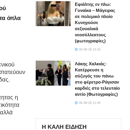
Εφιάλτης εν πλω:
κού
Γυναίκα – Μάγειρας
σε πολεμικό πλοίο
 τα όπλα
Κυνηγούσε
σεξουαλικά
νεοσύλλεκτους
(φωτογραφίες)
06-08-26 12:10
ενικού
Λάκης Χαλκιάς:
Κατέρρευσε η
στατεύουν
σύζυγός του πάνω
δας.
στο φέρετρο-Ράγισαν
καρδιές στο τελευταίο
αντίο (Φωτογραφίες)
τητας η
06-08-26 11:49
τικότητα
 αλλά
Η ΚΑΛΗ ΕΙΔΗΣΗ