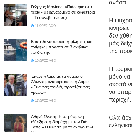
ανάσα.
Γιώργος Μανίκας: «Πιάστηκε στα
χέρια» με εργαζόμενο σε καφετέρια
– Tι συνέβη (video)
Η ψυχραι
11 ΏΡΕΣ AGO
κινήσεις
δεν χύθη
Βούτηξε να σώσει τη φίλη της και
μάς δείχ
πνίγηκε μπροστά σε 3 ανήλικα
της προ
παιδιά της
16 ΏΡΕΣ AGO
Η τουρκι
μόνο να 
Έκανε πλάκα με τα γυαλιά ο
Άδωνις μόλις έφτασε στη Λαμία:
σκοπό να
«Γεια σας παιδιά, προσέξτε σας
να υπάρξ
γράφω»
περιοχή.
17 ΏΡΕΣ AGO
Αθηνά Ωνάση: Η απρόσμενη
Όλα άρχ
εξέλιξη στη διαμάχη με τον Γιάν
ελληνικ
Τοπς – Η κίνηση με το άλογο των