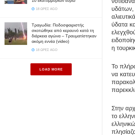
νοτιοαν
10 εκατομμυρίων ευρώ
υδάτων, 
18 ΏΡΕΣ AGO
αλιευτικ
ύδατα κα
Τραγωδία: Ποδοσφαιριστής
σκοτώθηκε από κεραυνό κατά τη
ελεγχθού
διάρκεια αγώνα – Τραυματίστηκαν
ειδοποίη
ακόμη εννέα (video)
η τουρκ
18 ΏΡΕΣ AGO
Το πλήρ
LOAD MORE
να κατευ
παρακολ
παρεκκλί
Στην αρχ
το ελλη
ελληνικώ
πλησίαζα