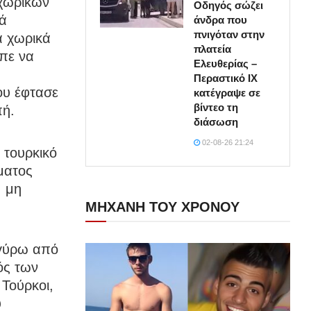
 χωρικών
Οδηγός σώζει
κά
άνδρα που
πνιγόταν στην
ά χωρικά
πλατεία
επε να
Ελευθερίας –
Περαστικό ΙΧ
ου έφτασε
κατέγραψε σε
βίντεο τη
πή.
διάσωση
02-08-26 21:24
 τουρκικό
ματος
, μη
ΜΗΧΑΝΗ ΤΟΥ ΧΡΟΝΟΥ
 γύρω από
ός των
Τούρκοι,
ύ