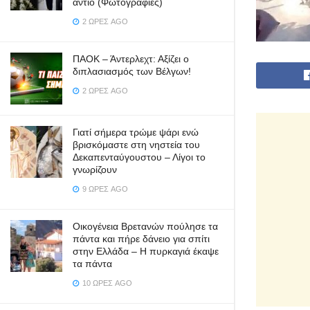
αντίο (Φωτογραφίες)
2 ΏΡΕΣ AGO
ΠΑΟΚ – Άντερλεχτ: Αξίζει ο
διπλασιασμός των Βέλγων!
2 ΏΡΕΣ AGO
Γιατί σήμερα τρώμε ψάρι ενώ
βρισκόμαστε στη νηστεία του
Δεκαπενταύγουστου – Λίγοι το
γνωρίζουν
9 ΏΡΕΣ AGO
Οικογένεια Βρετανών πούλησε τα
πάντα και πήρε δάνειο για σπίτι
στην Ελλάδα – Η πυρκαγιά έκαψε
τα πάντα
10 ΏΡΕΣ AGO