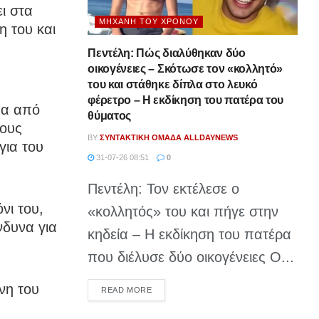
ι στα
ΜΗΧΑΝΉ ΤΟΥ ΧΡΌΝΟΥ
η του και
Πεντέλη: Πώς διαλύθηκαν δύο
οικογένειες – Σκότωσε τον «κολλητό»
του και στάθηκε δίπλα στο λευκό
φέρετρο – Η εκδίκηση του πατέρα του
πα από
θύματος
τους
BY
ΣΥΝΤΑΚΤΙΚΉ ΟΜΆΔΑ ALLDAYNEWS
για του
31-07-26 08:51
0
Πεντέλη: Τον εκτέλεσε ο
νι του,
«κολλητός» του και πήγε στην
νδυνα για
κηδεία – Η εκδίκηση του πατέρα
που διέλυσε δύο οικογένειες Ο...
νη του
DETAILS
READ MORE