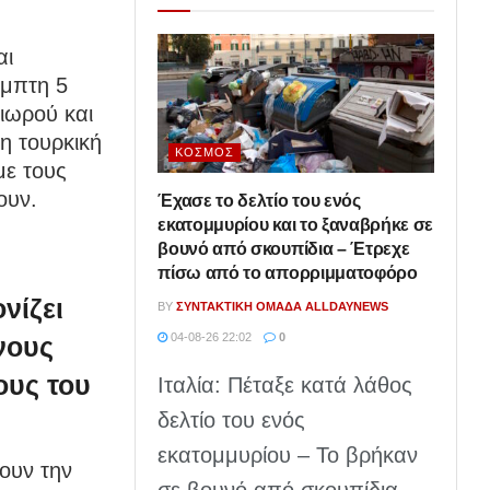
αι
έμπτη 5
ιωρού και
η τουρκική
ΚΌΣΜΟΣ
με τους
ουν.
Έχασε το δελτίο του ενός
εκατομμυρίου και το ξαναβρήκε σε
βουνό από σκουπίδια – Έτρεχε
πίσω από το απορριμματοφόρο
νίζει
BY
ΣΥΝΤΑΚΤΙΚΉ ΟΜΆΔΑ ALLDAYNEWS
04-08-26 22:02
0
νους
ους του
Ιταλία: Πέταξε κατά λάθος
δελτίο του ενός
εκατομμυρίου – Το βρήκαν
ουν την
σε βουνό από σκουπίδια