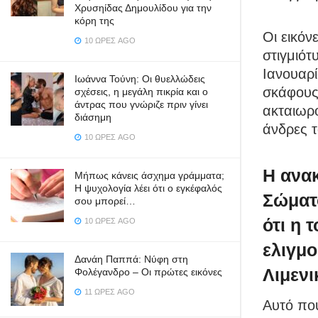
Χρυσηίδας Δημουλίδου για την
κόρη της
Οι εικόν
10 ΏΡΕΣ AGO
στιγμιότ
Ιανουαρί
Ιωάννα Τούνη: Οι θυελλώδεις
σκάφους 
σχέσεις, η μεγάλη πικρία και ο
άντρας που γνώριζε πριν γίνει
ακταιωρ
διάσημη
άνδρες 
10 ΏΡΕΣ AGO
Η ανακ
Μήπως κάνεις άσχημα γράμματα;
Η ψυχολογία λέει ότι ο εγκέφαλός
Σώματο
σου μπορεί…
ότι η 
10 ΏΡΕΣ AGO
ελιγμο
Δανάη Παππά: Νύφη στη
Λιμενι
Φολέγανδρο – Οι πρώτες εικόνες
11 ΏΡΕΣ AGO
Αυτό που