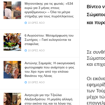
Μητσοτάκης για τις φωτιές: «534
Βίντεο ν
ευρώ για 3 μήνες στους
εργαζόμενους» – Όλα τα μέτρα
Σώματος
στήριξης για τους πυρόπληκτους
και πυρ
10 ΏΡΕΣ AGO
6 Αυγούστου: Μεταμόρφωση του
Σωτήρος – Γιατί ευλογούνται τα
σταφύλια;
10 ΏΡΕΣ AGO
Σε συνθή
Σώματος
Αντώνης Σαμαράς: Η οικογενειακή
και επιχ
φωτογραφία που ανάρτησε ο γιος
του λίγο πριν από την επέτειο
θανάτου της Λένας
Οι εικόν
10 ΏΡΕΣ AGO
εφημερίδ
των Τούρ
Ανησυχία για την Τζούλια
μέχρι τώ
Αλεξανδράτου: Η μεγάλη αλλαγή
επαγγελ
στην εικόνα της και τα λόγια της