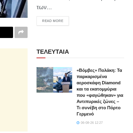
των...
DETAILS
READ MORE
ΤΕΛΕΥΤΑΙΑ
«Βόμβες» Πολάκη: Τα
παρκαρισμένα
αεροσκάφη Diamond
και τα εκατομμύρια
που «φαγώθηκαν» για
Αντιπυρικές ζώνες –
Τι συνέβη στο Πόρτο
Γερμενό
06-08-26 12:27