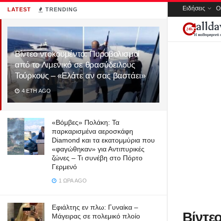
Ειδήσεις
Ο
LATEST
TRENDING
Βίντεο ντοκουμέντο: Πυροβολισμοί
από το Λιμενικό σε θρασύδειλους
Τούρκους – «Ελάτε αν σας βαστάει»
4 ΈΤΗ AGO
«Βόμβες» Πολάκη: Τα
παρκαρισμένα αεροσκάφη
Diamond και τα εκατομμύρια που
«φαγώθηκαν» για Αντιπυρικές
ζώνες – Τι συνέβη στο Πόρτο
Γερμενό
1 ΏΡΑ AGO
Εφιάλτης εν πλω: Γυναίκα –
Βίντε
Μάγειρας σε πολεμικό πλοίο