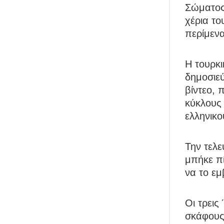
Σώματος.
χέρια το
περίμενα
Η τουρκι
δημοσιεύ
βίντεο, 
κύκλους 
ελληνικ
Την τελε
μπήκε πί
να το εμ
Οι τρεις
σκάφους 