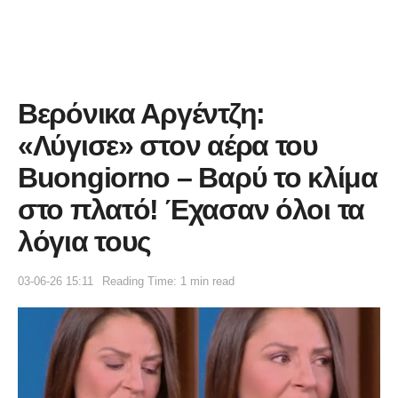
Βερόνικα Αργέντζη:
«Λύγισε» στον αέρα του
Buongiorno – Βαρύ το κλίμα
στο πλατό! Έχασαν όλοι τα
λόγια τους
03-06-26 15:11
Reading Time: 1 min read