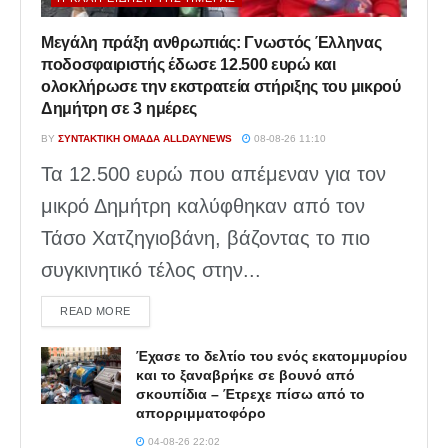
Μεγάλη πράξη ανθρωπιάς: Γνωστός Έλληνας
ποδοσφαιριστής έδωσε 12.500 ευρώ και
ολοκλήρωσε την εκστρατεία στήριξης του μικρού
Δημήτρη σε 3 ημέρες
BY
ΣΥΝΤΑΚΤΙΚΉ ΟΜΆΔΑ ALLDAYNEWS
08-08-26 11:10
Τα 12.500 ευρώ που απέμεναν για τον
μικρό Δημήτρη καλύφθηκαν από τον
Τάσο Χατζηγιοβάνη, βάζοντας το πιο
συγκινητικό τέλος στην...
DETAILS
READ MORE
Έχασε το δελτίο του ενός εκατομμυρίου
και το ξαναβρήκε σε βουνό από
σκουπίδια – Έτρεχε πίσω από το
απορριμματοφόρο
04-08-26 22:02