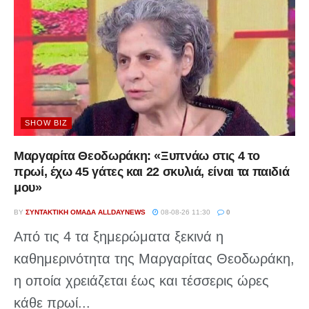
SHOW BIZ
Μαργαρίτα Θεοδωράκη: «Ξυπνάω στις 4 το
πρωί, έχω 45 γάτες και 22 σκυλιά, είναι τα παιδιά
μου»
BY
ΣΥΝΤΑΚΤΙΚΉ ΟΜΆΔΑ ALLDAYNEWS
08-08-26 11:30
0
Από τις 4 τα ξημερώματα ξεκινά η
καθημερινότητα της Μαργαρίτας Θεοδωράκη,
η οποία χρειάζεται έως και τέσσερις ώρες
κάθε πρωί...