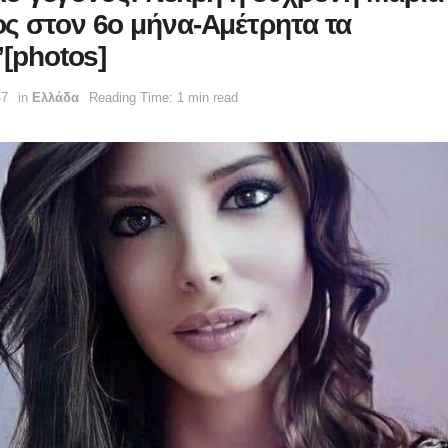
ς στον 6ο μήνα-Αμέτρητα τα
”[photos]
47
in
Ελλάδα
Reading Time: 1 min read