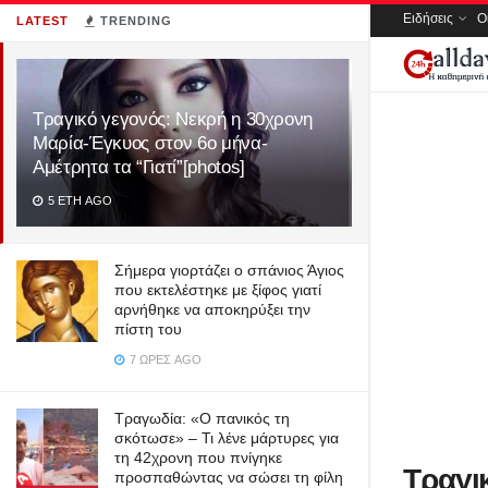
Ειδήσεις
Ο
LATEST
TRENDING
Τραγικό γεγονός: Νεκρή η 30χρονη
Μαρία-Έγκυος στον 6ο μήνα-
Αμέτρητα τα “Γιατί”[photos]
5 ΈΤΗ AGO
Σήμερα γιορτάζει ο σπάνιος Άγιος
που εκτελέστηκε με ξίφος γιατί
αρνήθηκε να αποκηρύξει την
πίστη του
7 ΏΡΕΣ AGO
Τραγωδία: «Ο πανικός τη
σκότωσε» – Τι λένε μάρτυρες για
τη 42χρονη που πνίγηκε
Τραγι
προσπαθώντας να σώσει τη φίλη