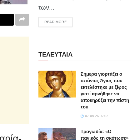
των...
DETAILS
READ MORE
ΤΕΛΕΥΤΑΙΑ
Σήμερα γιορτάζει ο
σπάνιος Άγιος που
εκτελέστηκε με ξίφος
γιατί αρνήθηκε να
αποκηρύξει την πίστη
του
07-08-26 02:02
Τραγωδία: «Ο
αρία-
πανικός τη σκότωσε»