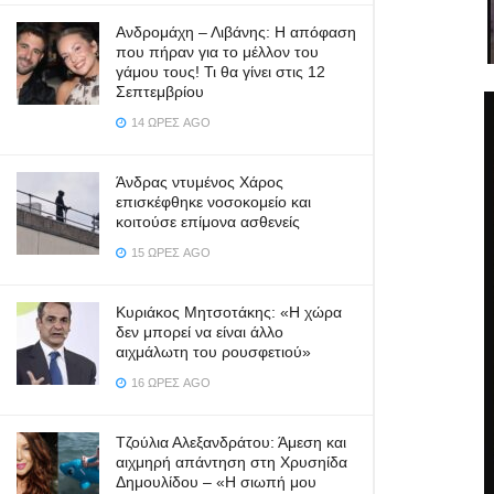
Ανδρομάχη – Λιβάνης: Η απόφαση
που πήραν για το μέλλον του
γάμου τους! Τι θα γίνει στις 12
Σεπτεμβρίου
14 ΏΡΕΣ AGO
Άνδρας ντυμένος Χάρος
επισκέφθηκε νοσοκομείο και
κοιτούσε επίμονα ασθενείς
15 ΏΡΕΣ AGO
Κυριάκος Μητσοτάκης: «Η χώρα
δεν μπορεί να είναι άλλο
αιχμάλωτη του ρουσφετιού»
16 ΏΡΕΣ AGO
Τζούλια Αλεξανδράτου: Άμεση και
αιχμηρή απάντηση στη Χρυσηίδα
Δημουλίδου – «Η σιωπή μου