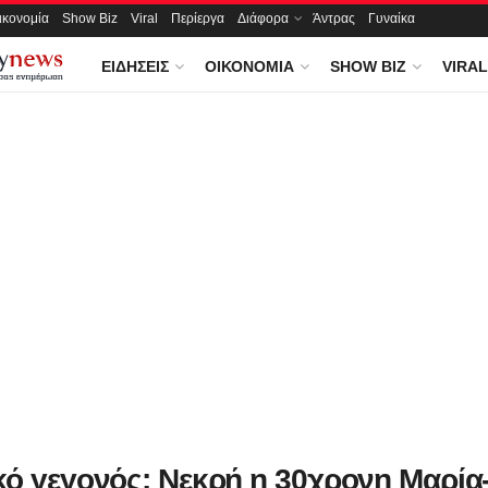
ικονομία
Show Biz
Viral
Περίεργα
Διάφορα
Άντρας
Γυναίκα
ΕΙΔΉΣΕΙΣ
ΟΙΚΟΝΟΜΊΑ
SHOW BIZ
VIRAL
κό γεγονός: Νεκρή η 30χρονη Μαρία