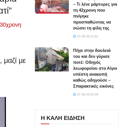
– Τι λένε μάρτυρες για
τί”
τη 42χρονη που
πνίγηκε
προσπαθώντας να
 30χρονη
σώσει τη φίλη της
07-08-26 01:52
Πήγε στην δουλειά
του και δεν γύρισε
 μαζί με
ποτέ: Οδηγός
λεωφορείου στο Αίγιο
υπέστη ανακοπή
καθώς οδηγούσε –
Σπαρακτικές εικόνες
07-08-26 01:49
Η ΚΑΛΗ ΕΙΔΗΣΗ