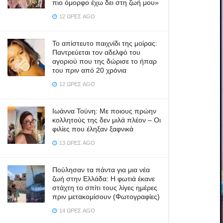
πιο όμορφο έχω δει στη ζωή μου»
12 ΏΡΕΣ AGO
Το απίστευτο παιχνίδι της μοίρας:
Παντρεύεται τον αδελφό του
αγοριού που της δώρισε το ήπαρ
του πριν από 20 χρόνια
12 ΏΡΕΣ AGO
Ιωάννα Τούνη: Με ποιους πρώην
κολλητούς της δεν μιλά πλέον – Οι
φιλίες που έληξαν ξαφνικά
13 ΏΡΕΣ AGO
Πούλησαν τα πάντα για μια νέα
ζωή στην Ελλάδα: Η φωτιά έκανε
στάχτη το σπίτι τους λίγες ημέρες
πριν μετακομίσουν (Φωτογραφίες)
14 ΏΡΕΣ AGO