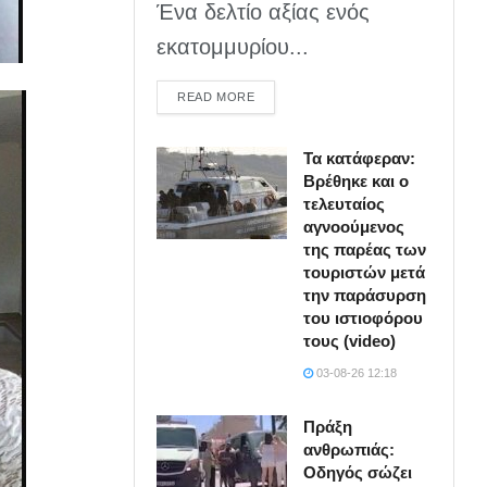
Ένα δελτίο αξίας ενός
εκατομμυρίου...
DETAILS
READ MORE
Τα κατάφεραν:
Βρέθηκε και ο
τελευταίος
αγνοούμενος
της παρέας των
τουριστών μετά
την παράσυρση
του ιστιοφόρου
τους (video)
03-08-26 12:18
Πράξη
ανθρωπιάς:
Οδηγός σώζει