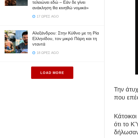
τελειώνει εδώ – Εάν δε γίνει
ανάκληση θα κινηθώ νομικά»
17 ΏΡΕΣ AGO
Αλεξάνδρου: Στην Κύθνο με τη Ρία
Ελληνίδου, τον μικρό Πάρη και τη
νταντά
18 ΏΡΕΣ AGO
LOAD MORE
Την άτυχ
που επέσ
Κάτοικοι
ότι το Κ
δήλωσα