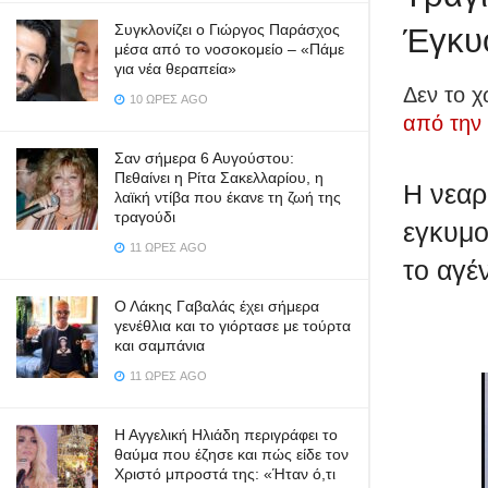
Συγκλονίζει ο Γιώργος Παράσχος
Έγκυο
μέσα από το νοσοκομείο – «Πάμε
για νέα θεραπεία»
Δεν το 
10 ΏΡΕΣ AGO
από την
Σαν σήμερα 6 Αυγούστου:
Πεθαίνει η Ρίτα Σακελλαρίου, η
Η νεαρ
λαϊκή ντίβα που έκανε τη ζωή της
τραγούδι
εγκυμο
11 ΏΡΕΣ AGO
το αγέν
Ο Λάκης Γαβαλάς έχει σήμερα
γενέθλια και το γιόρτασε με τούρτα
και σαμπάνια
11 ΏΡΕΣ AGO
Η Αγγελική Ηλιάδη περιγράφει το
θαύμα που έζησε και πώς είδε τον
Χριστό μπροστά της: «Ήταν ό,τι