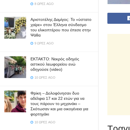
8 ΏΡΕΣ AGO
Αριστοτέλης Δαμίγος: Το «ύστατο
χαίρε» στον Έλληνα σύνδεσμο
του ελικοπτέρου που έπεσε στην
Ψάθα
9 ΏΡΕΣ AGO
ΕΚΤΑΚΤΟ: Νεκρός οδηγός
αστικού λεωφορείου ενώ
οδηγούσε (video)
10 ΏΡΕΣ AGO
Φpiκη – Δολοφόνησαν δυο
αδέλφια 17 και 22 ετών για να
τους πάρουν το μηχανάκι –
Σκότωσαν και μια οικογένεια για
φορτηγάκι
10 ΏΡΕΣ AGO
Τραγι