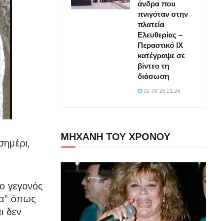
άνδρα που
πνιγόταν στην
πλατεία
Ελευθερίας –
Περαστικό ΙΧ
κατέγραψε σε
βίντεο τη
διάσωση
02-08-26 21:24
ΜΗΧΑΝΗ ΤΟΥ ΧΡΟΝΟΥ
σημέρι,
το γεγονός
μα” όπως
ι δεν