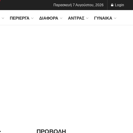
Παρασκευή 7 Αυγούστου, 2026
Login
ΠΕΡΊΕΡΓΑ
ΔΙΆΦΟΡΑ
ΆΝΤΡΑΣ
ΓΥΝΑΊΚΑ
-
ΠΡΟΒΟΛΗ