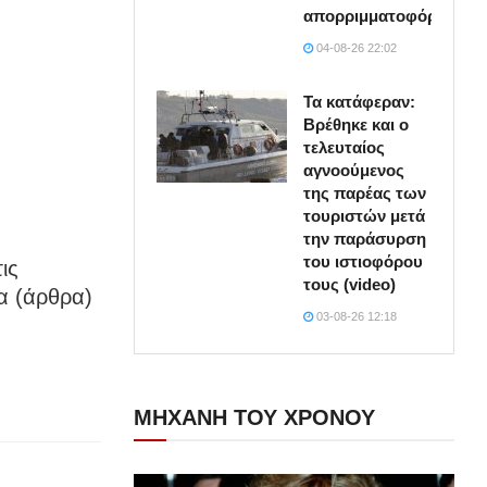
απορριμματοφόρο
04-08-26 22:02
Τα κατάφεραν:
Βρέθηκε και ο
τελευταίος
αγνοούμενος
της παρέας των
τουριστών μετά
την παράσυρση
του ιστιοφόρου
ις
τους (video)
α (άρθρα)
03-08-26 12:18
ΜΗΧΑΝΗ ΤΟΥ ΧΡΟΝΟΥ