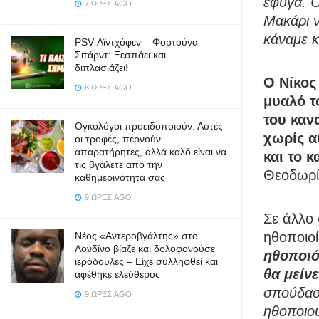
έφυγα. Ό
7 ΏΡΕΣ AGO
Μακάρι ν
κάναμε κ
PSV Αϊντχόφεν – Φορτούνα
Σιτάρντ: Ξεσπάει και…
διπλασιάζει!
Ο Νίκος
8 ΏΡΕΣ AGO
μυαλό τ
του καν
Ογκολόγοι προειδοποιούν: Αυτές
χωρίς α
οι τροφές, περνούν
απαρατήρητες, αλλά καλό είναι να
και το κ
τις βγάλετε από την
Θεοδωρί
καθημερινότητά σας
9 ΏΡΕΣ AGO
Σε άλλο 
ηθοποιοί
Νέος «Αντεροβγάλτης» στο
Λονδίνο βίαζε και δολοφονούσε
ηθοποιός
ιερόδουλες – Είχε συλληφθεί και
θα μείνε
αφέθηκε ελεύθερος
σπούδασα
9 ΏΡΕΣ AGO
ηθοποιού