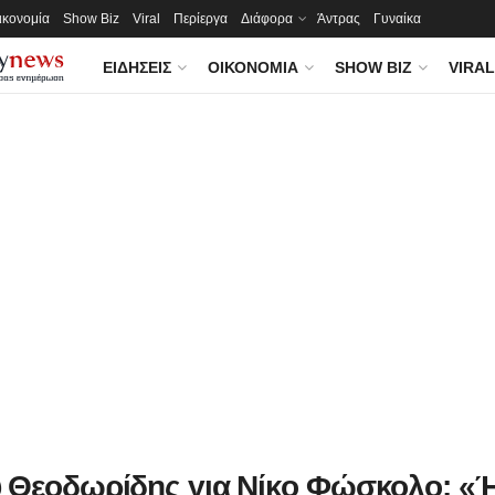
ικονομία
Show Biz
Viral
Περίεργα
Διάφορα
Άντρας
Γυναίκα
ΕΙΔΉΣΕΙΣ
ΟΙΚΟΝΟΜΊΑ
SHOW BIZ
VIRAL
 Θεοδωρίδης για Νίκο Φώσκολο: «