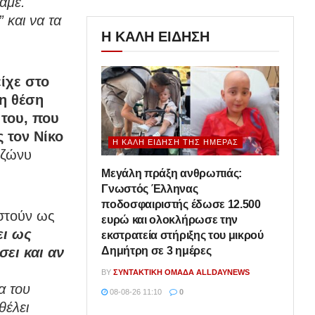
άμε.
 και να τα
Η ΚΑΛΗ ΕΙΔΗΣΗ
ίχε στο
τη θέση
 του, που
ς τον Νίκο
Η ΚΑΛΉ ΕΊΔΗΣΗ ΤΗΣ ΗΜΈΡΑΣ
Τζώνυ
Μεγάλη πράξη ανθρωπιάς:
Γνωστός Έλληνας
ποδοσφαιριστής έδωσε 12.500
αστούν ως
ευρώ και ολοκλήρωσε την
ει ως
εκστρατεία στήριξης του μικρού
Δημήτρη σε 3 ημέρες
σει και αν
BY
ΣΥΝΤΑΚΤΙΚΉ ΟΜΆΔΑ ALLDAYNEWS
α του
08-08-26 11:10
0
θέλει