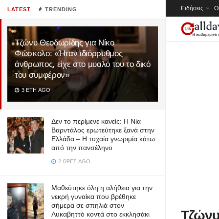
Ειδήσεις
Ο
LATEST
TRENDING
Τζώνυ Θεοδωρίδης για Νίκο
Φώσκολο: «Ήταν ιδιόρρυθμος
άνθρωπος, είχε στο μυαλό του το δικό
του συμφέρον»
3 ΈΤΗ AGO
Δεν το περίμενε κανείς: Η Νία
Βαρντάλος ερωτεύτηκε ξανά στην
Ελλάδα – Η τυχαία γνωριμία κάτω
από την πανσέληνο
2 ΏΡΕΣ AGO
Μαθεύτηκε όλη η αλήθεια για την
νεκρή γυναίκα που βρέθηκε
σήμερα σε σπηλιά στον
Τζώνυ
Λυκαβηττό κοντά στο εκκλησάκι