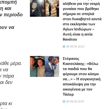
εκπομπή
αλήθεια για την νεκρή
η και
γυναίκα που βρέθηκε
σήμερα σε σπηλιά
ην περίοδο
στον Λυκαβηττό κοντά
στο εκκλησάκι των
ουν να
Αγίων Ισιδώρων –
Αυτή είναι η αιτία
θανάτου
08-08-26 19:12
Στέφανος
κάθε μέρα.
Κασσελάκης: «Θέλω
τα παιδιά που θα
ι να
φέρουμε στον κόσμο
ν πάρα
να…» – Η συγκινητική
αι δεν
αποκάλυψη για την
οικογένεια με τον
Τάιλερ
08-08-26 19:07
ρτα κι