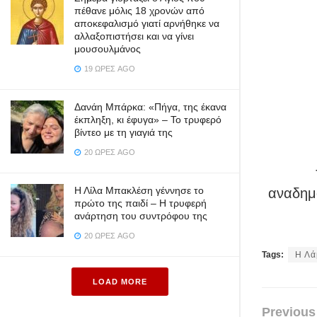
πέθανε μόλις 18 χρονών από
αποκεφαλισμό γιατί αρνήθηκε να
αλλαξοπιστήσει και να γίνει
μουσουλμάνος
19 ΏΡΕΣ AGO
Δανάη Μπάρκα: «Πήγα, της έκανα
έκπληξη, κι έφυγα» – Το τρυφερό
βίντεο με τη γιαγιά της
20 ΏΡΕΣ AGO
Η Λίλα Μπακλέση γέννησε το
αναδημο
πρώτο της παιδί – Η τρυφερή
ανάρτηση του συντρόφου της
20 ΏΡΕΣ AGO
Tags:
Η Λ
LOAD MORE
Previous