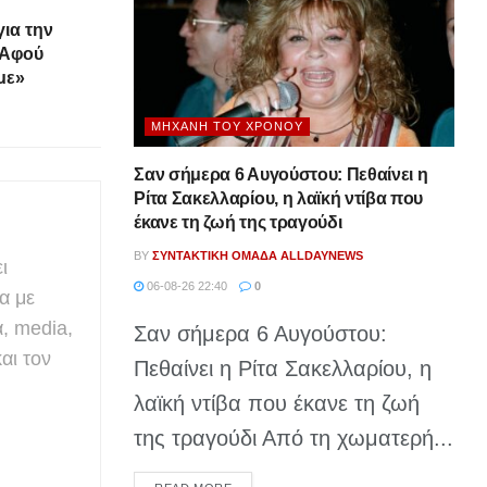
ια την
«Αφού
με»
ΜΗΧΑΝΉ ΤΟΥ ΧΡΌΝΟΥ
Σαν σήμερα 6 Αυγούστου: Πεθαίνει η
Ρίτα Σακελλαρίου, η λαϊκή ντίβα που
έκανε τη ζωή της τραγούδι
BY
ΣΥΝΤΑΚΤΙΚΉ ΟΜΆΔΑ ALLDAYNEWS
ι
06-08-26 22:40
0
α με
α, media,
Σαν σήμερα 6 Αυγούστου:
αι τον
Πεθαίνει η Ρίτα Σακελλαρίου, η
λαϊκή ντίβα που έκανε τη ζωή
της τραγούδι Από τη χωματερή...
DETAILS