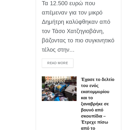
Τα 12.500 ευρώ που
απέμεναν για τον μικρό
Δημήτρη καλύφθηκαν από
τον Τάσο Χατζηγιοβάνη,
βάζοντας το πιο συγκινητικό
τέλος στην...
DETAILS
READ MORE
Έχασε το δελτίο
του ενός
εκατομμυρίου
και το
ξαναβρήκε σε
βουνό από
σκουπίδια –
Έτρεχε πίσω
από το