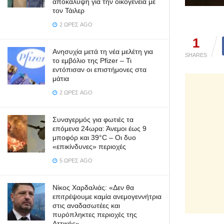
αποκάλυψη για την οικογένεια με
τον Τάιλερ
2 ΏΡΕΣ AGO
1
Ανησυχία μετά τη νέα μελέτη για
SHARES
το εμβόλιο της Pfizer – Τι
εντόπισαν οι επιστήμονες στα
μάτια
2 ΏΡΕΣ AGO
Συναγερμός για φωτιές τα
επόμενα 24ωρα: Άνεμοι έως 9
μποφόρ και 39°C – Οι δυο
«επικίνδυνες» περιοχές
5 ΏΡΕΣ AGO
Νίκος Χαρδαλιάς: «Δεν θα
επιτρέψουμε καμία ανεμογεννήτρια
στις αναδασωτέες και
πυρόπληκτες περιοχές της
Αττικής»