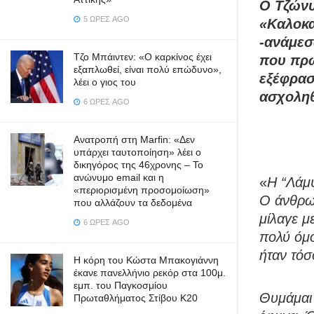
Ο Τζών
5 ΏΡΕΣ AGO
«Καλοκα
-ανάμεσ
Τζο Μπάιντεν: «Ο καρκίνος έχει
που πρ
εξαπλωθεί, είναι πολύ επώδυνο»,
εξέφρασ
λέει ο γιος του
ασχοληθ
6 ΏΡΕΣ AGO
Ανατροπή στη Marfin: «Δεν
υπάρχει ταυτοποίηση» λέει ο
δικηγόρος της 46χρονης – Το
ανώνυμο email και η
«
Η “Λάμψ
«περιορισμένη προσομοίωση»
Ο άνθρωπ
που αλλάζουν τα δεδομένα
μίλαγε μ
6 ΏΡΕΣ AGO
πολύ όμο
ήταν τόσ
Η κόρη του Κώστα Μπακογιάννη
έκανε πανελλήνιο ρεκόρ στα 100μ.
εμπ. του Παγκοσμίου
Θυμάμαι 
Πρωταθλήματος Στίβου Κ20