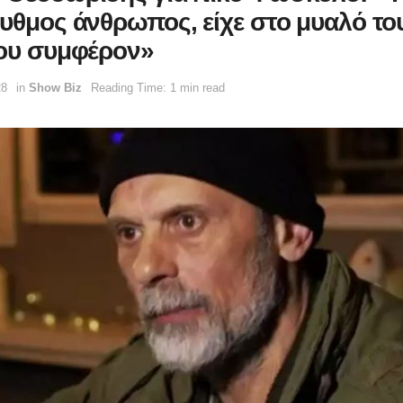
ρυθμος άνθρωπος, είχε στο μυαλό το
του συμφέρον»
28
in
Show Biz
Reading Time: 1 min read