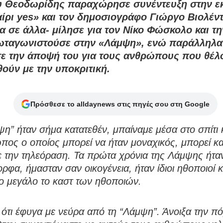
υ Θεοδωρίδης παραχώρησε συνέντευξη στην 
ίρι yes» και τον δημοσιογράφο Γιώργο Βιολέντ
α σε άλλα- μίλησε για τον Νίκο Φώσκολο και τ
ωταγωνιστούσε στην «Λάμψη», ενώ παράλληλα
ε την άποψή του για τους ανθρώπους που θέλ
ούν με την υποκριτική.
Πρόσθεσε το alldaynews στις πηγές σου στη Google
η” ήταν σήμα κατατεθέν, μπαίναμε μέσα στο σπίτι 
ος ο οποίος μπορεί να ήταν μοναχικός, μπορεί κα
ε την τηλεόραση. Τα πρώτα χρόνια της Λάμψης ήτα
ρφα, ήμασταν σαν οικογένεια, ήταν ίδιοι ηθοποιοί κ
ο μεγάλο το καστ των ηθοποιών.
ότι έφυγα με νεύρα από τη “Λάμψη”. Άνοιξα την πό