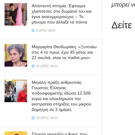
μπορεί να
Απίστευτη ιστορία: Έφτιαχνε
χλαπάτσες στο δωμάτιό του και
έγινε εκατομμυριούχος – Το
μήνυμα που άλλαξε τα πάντα
Δείτε
9 ΏΡΕΣ AGO
Μαργαρίτα Θεοδωράκη: «Ξυπνάω
στις 4 το πρωί, έχω 45 γάτες και
22 σκυλιά, είναι τα παιδιά μου»
10 ΏΡΕΣ AGO
Μεγάλη πράξη ανθρωπιάς:
Γνωστός Έλληνας
ποδοσφαιριστής έδωσε 12.500
ευρώ και ολοκλήρωσε την
εκστρατεία στήριξης του μικρού
Δημήτρη σε 3 ημέρες
10 ΏΡΕΣ AGO
Σήμερα γιορτάζει ο Άγιος που