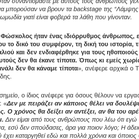
ταν συναντιόμαστε με αυτούς τους ανθρώπους γελ
α μπορούσαν να βρουν τα backstage της “Λάμψης”
ωμωδία γιατί είναι φοβερά τα λάθη που γίνονταν.
 Φώσκολος ήταν ένας ιδιόρρυθμος άνθρωπος, ε
ου το δικό του συμφέρον, τη δική του ιστορία, 
αλιού και δεν ενδιαφέρθηκε για τους ηθοποιούς
υτούς δεν θα έκανε τίποτα. Όπως κι εμείς χωρί
ανάλι δεν θα κάναμε τίποτα
», ανέφερε αρχικά ο 
δης.
σημείο, ο ίδιος ανέφερε για όσους θέλουν να εργ
: «
Δεν με πειράζει αν κάποιος θέλει να δουλέψ
. Ο χρόνος θα δείξει αν αντέξει, αν θα του αρέ
ι.
Δεν είμαι από τους ανθρώπους που λέω ότι εγώ
, εσύ δεν σπούδασες, άρα για ποιον λόγο; Η άδει
 έχει καταργηθεί εδώ και πολλά χρόνια και όποιος 