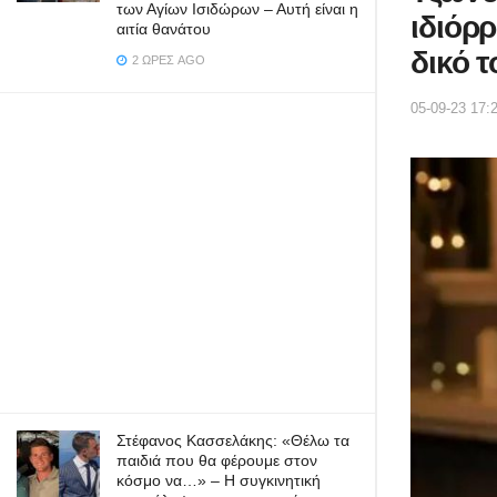
των Αγίων Ισιδώρων – Αυτή είναι η
ιδιόρ
αιτία θανάτου
δικό 
2 ΏΡΕΣ AGO
05-09-23 17:
Στέφανος Κασσελάκης: «Θέλω τα
παιδιά που θα φέρουμε στον
κόσμο να…» – Η συγκινητική