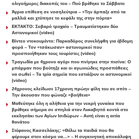
ολιγοήμερες διακοπές του – Πού βρέθηκε το Σάββατο
Άγρια επίθεση σε νοσηλεύτρια – «Την άρπαξε από τα
μαλλιά και χτύπησε το κεφάλι της στην πόρτα»
ΕΚΤΑΚΤΟ: Σοβαρό τροχαίο – Τραυματίστηκαν δύο
Αστυνομικοί (video)
Βίντεο ντοκουμέντο: Παρκαδόρος συνελήφθη για έβδομη
φορά – Τον «τσάκωσαν» αστυνομικοί που
προσποιήθηκαν τους τουρίστες (video)
Τραγωδία με 4χρονο αγόρι που πνίγηκε στην πισίνα: O
μπάρμαν που βούτηξε και οι αγωνιώδεις προσπάθειες
να σωθεί – Τα τρία σημεία που εστιάζουν οι αστυνομικοί
(video)
24χρονος κλείδωσε 17χρονη πρώην φίλη του σε σπίτι –
Την άκουσαν που φώναζε «βοήθεια»
Μαθεύτηκε όλη η αλήθεια για την νεκρή γυναίκα που
βρέθηκε σήμερα σε σπηλιά στον Λυκαβηττό κοντά στο
εκκλησάκι των Αγίων Ισιδώρων – Αυτή είναι η αιτία
θανάτου
Στέφανος Κασσελάκης: «Θέλω τα παιδιά που θα
φέρουμε στον κόσμο να…» – Η συγκινητική αποκάλυψη