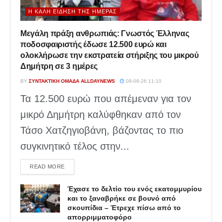
Η ΚΑΛΉ ΕΊΔΗΣΗ ΤΗΣ ΗΜΈΡΑΣ
Μεγάλη πράξη ανθρωπιάς: Γνωστός Έλληνας
ποδοσφαιριστής έδωσε 12.500 ευρώ και
ολοκλήρωσε την εκστρατεία στήριξης του μικρού
Δημήτρη σε 3 ημέρες
BY
ΣΥΝΤΑΚΤΙΚΉ ΟΜΆΔΑ ALLDAYNEWS
08-08-26 11:10
Τα 12.500 ευρώ που απέμεναν για τον
μικρό Δημήτρη καλύφθηκαν από τον
Τάσο Χατζηγιοβάνη, βάζοντας το πιο
συγκινητικό τέλος στην...
DETAILS
READ MORE
Έχασε το δελτίο του ενός εκατομμυρίου
και το ξαναβρήκε σε βουνό από
σκουπίδια – Έτρεχε πίσω από το
απορριμματοφόρο