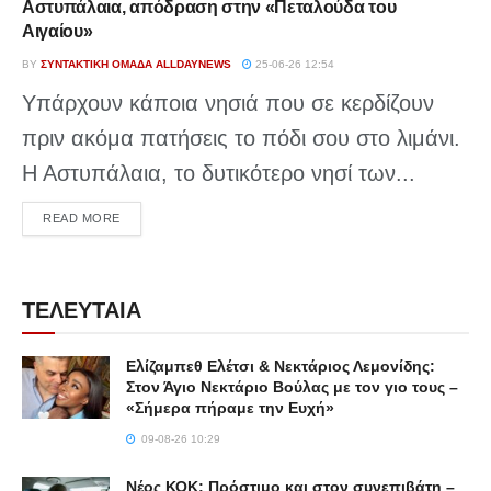
Αστυπάλαια, απόδραση στην «Πεταλούδα του
Αιγαίου»
BY
ΣΥΝΤΑΚΤΙΚΉ ΟΜΆΔΑ ALLDAYNEWS
25-06-26 12:54
Υπάρχουν κάποια νησιά που σε κερδίζουν
πριν ακόμα πατήσεις το πόδι σου στο λιμάνι.
Η Αστυπάλαια, το δυτικότερο νησί των...
DETAILS
READ MORE
ΤΕΛΕΥΤΑΙΑ
Ελίζαμπεθ Ελέτσι & Νεκτάριος Λεμονίδης:
Στον Άγιο Νεκτάριο Βούλας με τον γιο τους –
«Σήμερα πήραμε την Ευχή»
09-08-26 10:29
Νέος ΚΟΚ: Πρόστιμο και στον συνεπιβάτη –