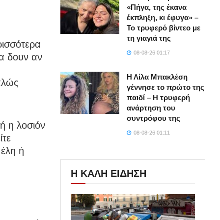
«Πήγα, της έκανα
έκπληξη, κι έφυγα» –
Το τρυφερό βίντεο με
τη γιαγιά της
ρισσότερα
08-08-26 01:17
α δουν αν
Η Λίλα Μπακλέση
πλώς
γέννησε το πρώτο της
παιδί – Η τρυφερή
ανάρτηση του
συντρόφου της
ή η λοσιόν
08-08-26 01:11
ίτε
έλη ή
Η ΚΑΛΗ ΕΙΔΗΣΗ