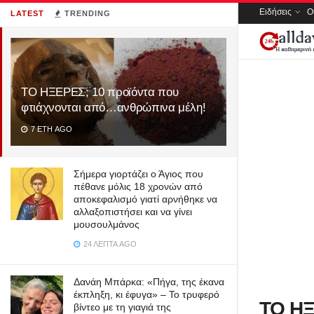
Ειδήσεις
Ο
LATEST
TRENDING
ΤΟ ΗΞΕΡΕΣ; 10 προϊόντα που
φτιάχνονται από…ανθρώπινα μέλη!
7 ΈΤΗ AGO
Σήμερα γιορτάζει ο Άγιος που
πέθανε μόλις 18 χρονών από
αποκεφαλισμό γιατί αρνήθηκε να
αλλαξοπιστήσει και να γίνει
μουσουλμάνος
24 ΛΕΠΤΆ AGO
Δανάη Μπάρκα: «Πήγα, της έκανα
έκπληξη, κι έφυγα» – Το τρυφερό
ΤΟ ΗΞ
βίντεο με τη γιαγιά της