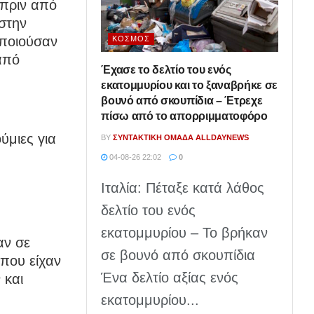
 πριν από
στην
οποιούσαν
ΚΌΣΜΟΣ
από
Έχασε το δελτίο του ενός
εκατομμυρίου και το ξαναβρήκε σε
βουνό από σκουπίδια – Έτρεχε
πίσω από το απορριμματοφόρο
μιες για
BY
ΣΥΝΤΑΚΤΙΚΉ ΟΜΆΔΑ ALLDAYNEWS
04-08-26 22:02
0
Ιταλία: Πέταξε κατά λάθος
δελτίο του ενός
εκατομμυρίου – Το βρήκαν
αν σε
σε βουνό από σκουπίδια
που είχαν
Ένα δελτίο αξίας ενός
 και
εκατομμυρίου...