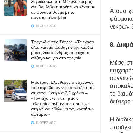
λαγοκέφαλο στη Μύκονο και μας
συμβουλεύει τι πρέπει να κάνουμε
Άτομα χ
αν συναντηθούμε με το
συγκεκριμένο ψάρι
φάρμακα 
νεκρών 
10 ΏΡΕΣ AGO
Τραγωδία στις Σέρρες: «Τα έχασα
8. Διαμά
όλα, κάτι με τράβαγε στην καρδιά
μου», λέει ο άνδρας που έχασε
σύζυγο και γιο στο τροχαίο
Μέσα στα
10 ΏΡΕΣ AGO
επιχειρ
συγγενώ
Μυστράς: Ελεύθερος ο 55χρονος
αποκαλού
που έκρυβε τον νεκρό πατέρα του
το διαμά
σε καταψύκτη για 2,5 χρόνια –
«Τον είχα εκεί γιατί ήταν ο
δεύτερο 
τελευταίος άνθρωπος που είχα
στη γη και ήθελα να τον κρατήσω
άφθαρτο»
Η διαδι
11 ΏΡΕΣ AGO
παράγει