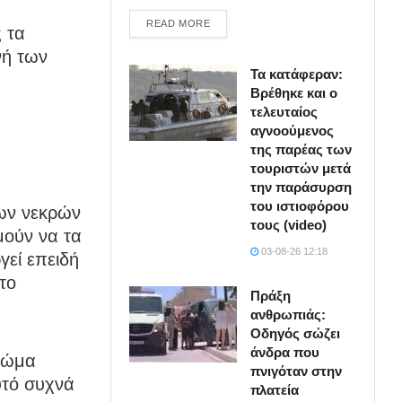
DETAILS
READ MORE
 τα
νή των
Τα κατάφεραν:
Βρέθηκε και ο
τελευταίος
αγνοούμενος
της παρέας των
τουριστών μετά
την παράσυρση
του ιστιοφόρου
των νεκρών
τους (video)
μούν να τα
03-08-26 12:18
γεί επειδή
το
Πράξη
ανθρωπιάς:
Οδηγός σώζει
άνδρα που
 σώμα
πνιγόταν στην
υτό συχνά
πλατεία