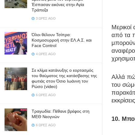
Έσπασαν εικόνες στην Αγία
Τράπεζα
3 ΏΡΕΣ AGO
Μερικοί 
από τα π
Όλοι θέλουν Τσίπρα:
Κοσμοσυρροή στην ΕΛ.Α.Σ. και
μπορούν
Face Control
αναφέρον
4 ΏΡΕΣ AGO
χρησιμο
Σε κλίμα κατάνυξης ο εορτασμός
του θαύματος της κατάσβεσης της
Αλλά πώς
φωτιάς στον Όσιο Ιωάννη τον
του σώμ
Ρώσο (video)
παρακάτ
6 ΏΡΕΣ AGO
εκκρίσει
Τραγωδία: Πέθανε βρέφος στη
ΜΕΘ Νεογνών
10. Μπο
6 ΏΡΕΣ AGO