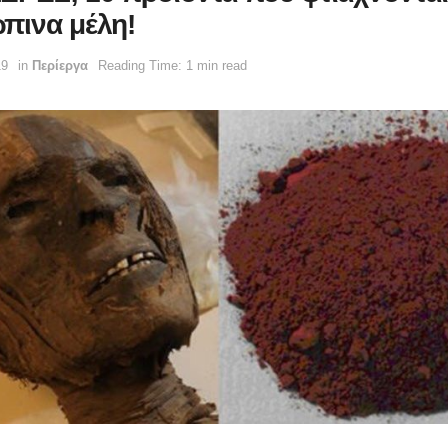
πινα μέλη!
19
in
Περίεργα
Reading Time: 1 min read