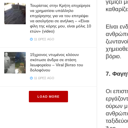
γεμίζει 
Τουρίστας στην Κρήτη επιχείρησε
καθαρίζε
να χρηματίσει υπάλληλο
επιχείρησης για να του επιτρέψει
να ασελγήσει σε ανήλικη – «Είναι
Είναι εν
φίλη της κόρης μου, είναι μόλις 10
ετών» (video)
ανθρώπο
11 ΏΡΕΣ AGO
ζωντανοί
χημειοθε
15χρονος ντυμένος κλόουν
βόριο.
σκότωσε άνδρα σε στάση
λεωφορείου – Viral βίντεο του
δολοφόνου
7. Φαγη
11 ΏΡΕΣ AGO
Οι επιστ
LOAD MORE
εργάζοντ
ούρων μα
ανθρώπου
ταξιδεύο