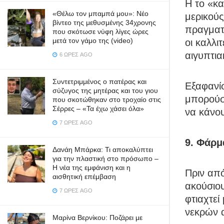
Η το «κ
«Θέλω τον μπαμπά μου»: Νέο
μερικού
βίντεο της μεθυσμένης 34χρονης
πραγματ
που σκότωσε νύφη λίγες ώρες
μετά τον γάμο της (video)
οι καλλι
αιγυπτια
6 ΏΡΕΣ AGO
Συντετριμμένος ο πατέρας και
Εξαφανίσ
σύζυγος της μητέρας και του γιου
μπορούσ
που σκοτώθηκαν στο τροχαίο στις
Σέρρες – «Τα έχω χάσει όλα»
να κάνο
7 ΏΡΕΣ AGO
9. Φάρμ
Δανάη Μπάρκα: Τι αποκαλύπτει
για την πλαστική στο πρόσωπο –
Η νέα της εμφάνιση και η
Πριν απ
αισθητική επέμβαση
ακούσιο
7 ΏΡΕΣ AGO
φτιαχτεί
νεκρών 
Μαρίνα Βερνίκου: Ποζάρει με