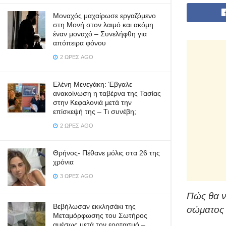
Μοναχός μαχαίρωσε εργαζόμενο
στη Μονή στον λαιμό και ακόμη
έναν μοναχό – Συνελήφθη για
απόπειρα φόνου
2 ΏΡΕΣ AGO
Ελένη Μενεγάκη: Έβγαλε
ανακοίνωση η ταβέρνα της Τασίας
στην Κεφαλονιά μετά την
επίσκεψή της – Τι συνέβη;
2 ΏΡΕΣ AGO
Θρήνος- Πέθανε μόλις στα 26 της
χρόνια
3 ΏΡΕΣ AGO
Πώς θα ν
Βεβήλωσαν εκκλησάκι της
σώματος 
Μεταμόρφωσης του Σωτήρος
αμέσως μετά τον εορτασμό –