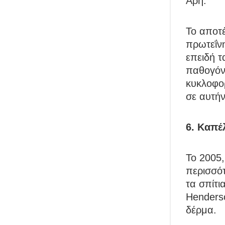
Άρη.
Το αποτέ
πρωτεΐνη
επειδή τ
παθογόν
κυκλοφο
σε αυτήν
6. Καπέ
Το 2005
περισσότ
τα σπίτι
Henders
δέρμα.