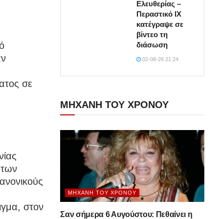
Ελευθερίας –
Περαστικό ΙΧ
κατέγραψε σε
βίντεο τη
ό
διάσωση
αν
02-08-26 21:24
ατος σε
ΜΗΧΑΝΗ ΤΟΥ ΧΡΟΝΟΥ
νίας
 των
κανονικούς
α
ΜΗΧΑΝΉ ΤΟΥ ΧΡΌΝΟΥ
ιγμα, στον
Σαν σήμερα 6 Αυγούστου: Πεθαίνει η