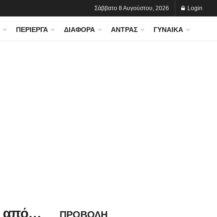
Σάββατο 8 Αυγούστου, 2026
Login
ΠΕΡΊΕΡΓΑ
ΔΙΆΦΟΡΑ
ΆΝΤΡΑΣ
ΓΥΝΑΊΚΑ
ι από…
ΠΡΟΒΟΛΗ