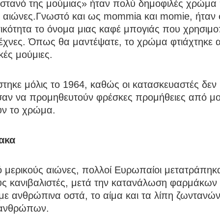
αστανό της μούμιας» ήταν πολύ δημοφιλές χρώμα
ς αιώνες.Γνωστό και ως mommia και momie, ήταν 
ικότητα το όνομα μιας καφέ μπογιάς που χρησιμ
τέχνες. Όπως θα μαντέψατε, το χρώμα φτιάχτηκε 
κές μούμιες.
τηκε μόλις το 1964, καθώς οι κατασκευαστές δεν
αν να προμηθευτούν φρέσκες προμήθειες από μού
υν το χρώμα.
ακα
ό μερικούς αιώνες, πολλοί Ευρωπαίοι μετατράπηκ
υς κανιβαλιστές, μετά την κατανάλωση φαρμάκων 
 με ανθρώπινα οστά, το αίμα και τα λίπη ζωντανών
ανθρώπων.