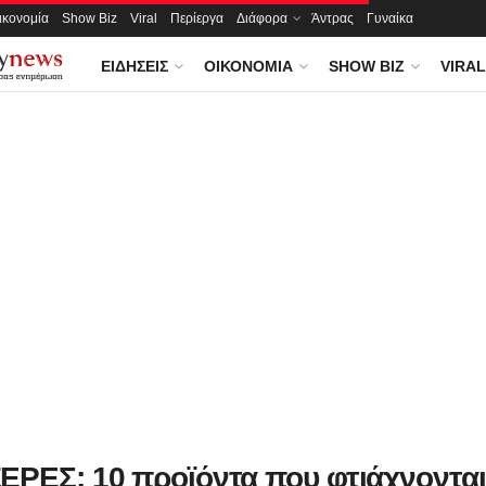
ικονομία
Show Biz
Viral
Περίεργα
Διάφορα
Άντρας
Γυναίκα
ΕΙΔΉΣΕΙΣ
ΟΙΚΟΝΟΜΊΑ
SHOW BIZ
VIRAL
ΕΡΕΣ; 10 προϊόντα που φτιάχνοντα