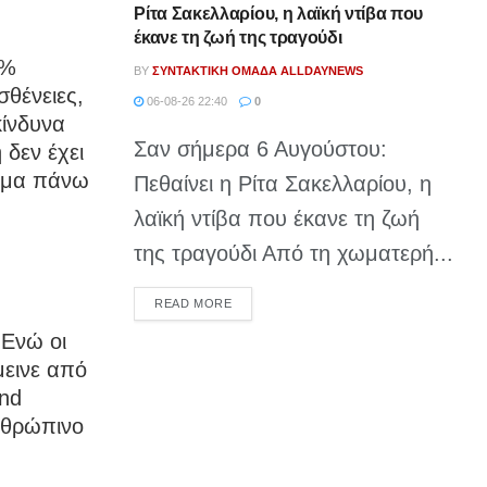
Ρίτα Σακελλαρίου, η λαϊκή ντίβα που
έκανε τη ζωή της τραγούδι
2%
BY
ΣΥΝΤΑΚΤΙΚΉ ΟΜΆΔΑ ALLDAYNEWS
σθένειες,
06-08-26 22:40
0
κίνδυνα
Σαν σήμερα 6 Αυγούστου:
δεν έχει
κόμα πάνω
Πεθαίνει η Ρίτα Σακελλαρίου, η
λαϊκή ντίβα που έκανε τη ζωή
της τραγούδι Από τη χωματερή...
DETAILS
READ MORE
 Ενώ οι
μεινε από
ond
νθρώπινο