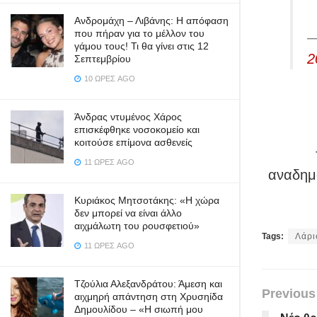
Ανδρομάχη – Λιβάνης: Η απόφαση
που πήραν για το μέλλον του
—
γάμου τους! Τι θα γίνει στις 12
2
Σεπτεμβρίου
10 ΏΡΕΣ AGO
Άνδρας ντυμένος Χάρος
επισκέφθηκε νοσοκομείο και
κοιτούσε επίμονα ασθενείς
11 ΏΡΕΣ AGO
αναδημο
Κυριάκος Μητσοτάκης: «Η χώρα
δεν μπορεί να είναι άλλο
αιχμάλωτη του ρουσφετιού»
Tags:
Λάρι
11 ΏΡΕΣ AGO
Τζούλια Αλεξανδράτου: Άμεση και
Previous
αιχμηρή απάντηση στη Χρυσηίδα
Δημουλίδου – «Η σιωπή μου