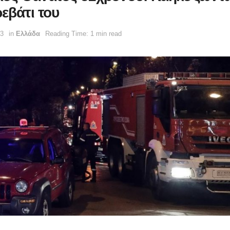
εβάτι του
13
in
Ελλάδα
Reading Time: 1 min read