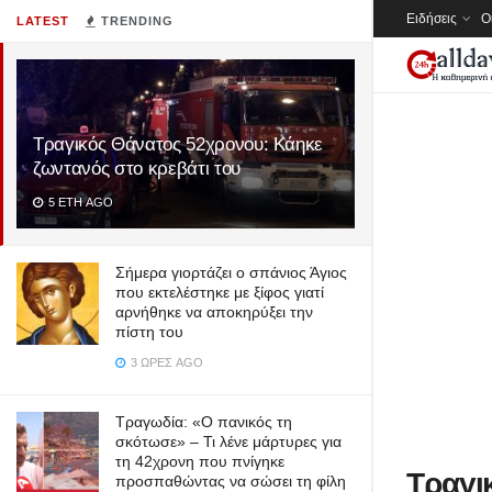
Ειδήσεις
Ο
LATEST
TRENDING
Τραγικός Θάνατος 52χρονου: Κάηκε
ζωντανός στο κρεβάτι του
5 ΈΤΗ AGO
Σήμερα γιορτάζει ο σπάνιος Άγιος
που εκτελέστηκε με ξίφος γιατί
αρνήθηκε να αποκηρύξει την
πίστη του
3 ΏΡΕΣ AGO
Τραγωδία: «Ο πανικός τη
σκότωσε» – Τι λένε μάρτυρες για
τη 42χρονη που πνίγηκε
Τραγι
προσπαθώντας να σώσει τη φίλη