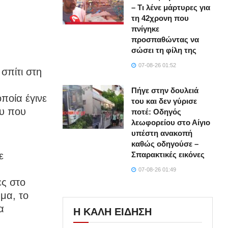
– Τι λένε μάρτυρες για
τη 42χρονη που
πνίγηκε
προσπαθώντας να
σώσει τη φίλη της
07-08-26 01:52
σπίτι στη
Πήγε στην δουλειά
οποία έγινε
του και δεν γύρισε
ου που
ποτέ: Οδηγός
λεωφορείου στο Αίγιο
υπέστη ανακοπή
καθώς οδηγούσε –
ε
Σπαρακτικές εικόνες
07-08-26 01:49
ες στο
μα, το
α
Η ΚΑΛΗ ΕΙΔΗΣΗ