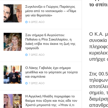
το σπίτι
Συγκλονίζει ο Γιώργος Παράσχος
μέσα από το νοσοκομείο – «Πάμε
για νέα θεραπεία»
6 ΏΡΕΣ AGO
Ο Κ.Α. μ
Σαν σήμερα 6 Αυγούστου:
Πεθαίνει η Ρίτα Σακελλαρίου, η
συνοικία
λαϊκή ντίβα που έκανε τη ζωή της
πληροφορ
τραγούδι
κυριολε
7 ΏΡΕΣ AGO
υπήρχε σ
Ο Λάκης Γαβαλάς έχει σήμερα
γενέθλια και το γιόρτασε με τούρτα
Στις 00.
και σαμπάνια
τηλεφωνή
7 ΏΡΕΣ AGO
αποτέλε
σημείο, 
Η Αγγελική Ηλιάδη περιγράφει το
διαμέρισ
θαύμα που έζησε και πώς είδε τον
απανθρα
Χριστό μπροστά της: «Ήταν ό,τι