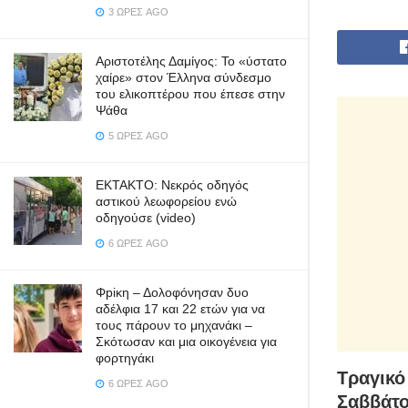
3 ΏΡΕΣ AGO
Αριστοτέλης Δαμίγος: Το «ύστατο
χαίρε» στον Έλληνα σύνδεσμο
του ελικοπτέρου που έπεσε στην
Ψάθα
5 ΏΡΕΣ AGO
ΕΚΤΑΚΤΟ: Νεκρός οδηγός
αστικού λεωφορείου ενώ
οδηγούσε (video)
6 ΏΡΕΣ AGO
Φpiκη – Δολοφόνησαν δυο
αδέλφια 17 και 22 ετών για να
τους πάρουν το μηχανάκι –
Σκότωσαν και μια οικογένεια για
φορτηγάκι
Τραγικό
6 ΏΡΕΣ AGO
Σαββάτο