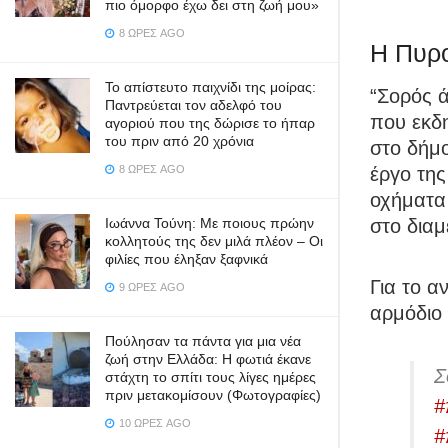
πιο όμορφο έχω δει στη ζωή μου»
8 ΏΡΕΣ AGO
Η Πυρο
Το απίστευτο παιχνίδι της μοίρας:
“Σορός ά
Παντρεύεται τον αδελφό του
που εκδη
αγοριού που της δώρισε το ήπαρ
του πριν από 20 χρόνια
στο δήμ
8 ΏΡΕΣ AGO
έργο τη
οχήματα
Ιωάννα Τούνη: Με ποιους πρώην
στο διαμ
κολλητούς της δεν μιλά πλέον – Οι
φιλίες που έληξαν ξαφνικά
Για το α
9 ΏΡΕΣ AGO
αρμόδιο 
Πούλησαν τα πάντα για μια νέα
ζωή στην Ελλάδα: Η φωτιά έκανε
Σ
στάχτη το σπίτι τους λίγες ημέρες
πριν μετακομίσουν (Φωτογραφίες)
#
10 ΏΡΕΣ AGO
#