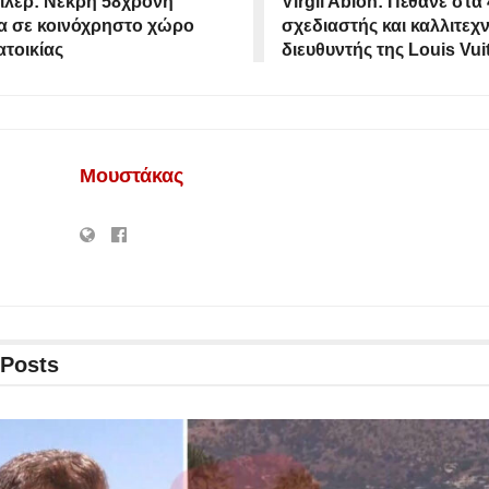
ίλερ: Νεκρή 58χρονη
Virgil Abloh: Πέθανε στα 
α σε κοινόχρηστο χώρο
σχεδιαστής και καλλιτεχν
τοικίας
διευθυντής της Louis Vui
Μουστάκας
Posts