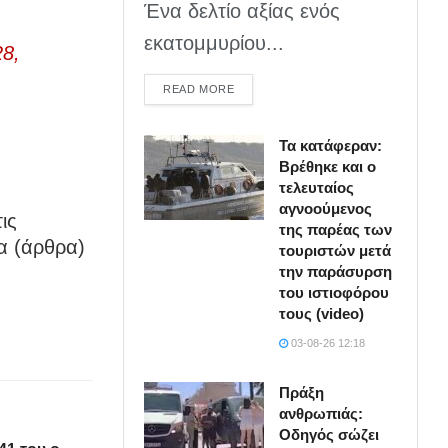
Ένα δελτίο αξίας ενός
εκατομμυρίου...
8,
DETAILS
READ MORE
Τα κατάφεραν:
Βρέθηκε και ο
τελευταίος
αγνοούμενος
ις
της παρέας των
α (άρθρα)
τουριστών μετά
την παράσυρση
του ιστιοφόρου
τους (video)
03-08-26 12:18
Πράξη
ανθρωπιάς:
Οδηγός σώζει