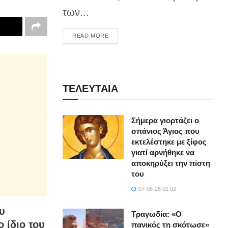
των...
DETAILS
READ MORE
ΤΕΛΕΥΤΑΙΑ
Σήμερα γιορτάζει ο
σπάνιος Άγιος που
εκτελέστηκε με ξίφος
γιατί αρνήθηκε να
αποκηρύξει την πίστη
του
07-08-26 02:02
υ
Τραγωδία: «Ο
 ίδιο του
πανικός τη σκότωσε»