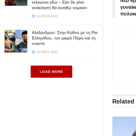
Νέο θρ
τελειώνει εδώ – Εάν δε γίνει
γυναίκ
ανάκληση θα κινηθώ νομικά»
πολυκα
12 ΏΡΕΣ AGO
Αλεξάνδρου: Στην Κύθνο με τη Ρία
Ελληνίδου, τον μικρό Πάρη και τη
νταντά
14 ΏΡΕΣ AGO
LOAD MORE
Related