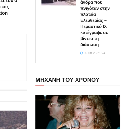
41 του ο
άνδρα που
ικός
πνιγόταν στην
tton
πλατεία
Ελευθερίας –
Περαστικό ΙΧ
κατέγραψε σε
βίντεο τη
διάσωση
02-08-26 21:24
ΜΗΧΑΝΗ ΤΟΥ ΧΡΟΝΟΥ