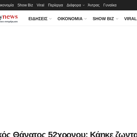
ικονομία
Show Biz
Viral
Περίεργα
Διάφορα
Άντρας
Γυναίκα
ΕΙΔΉΣΕΙΣ
ΟΙΚΟΝΟΜΊΑ
SHOW BIZ
VIRAL
κός Θάνατος 52χρονου: Κάηκε ζωντ