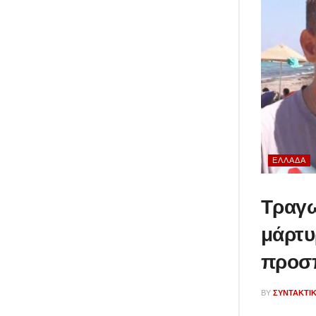
ΕΛΛΆΔΑ
Τραγω
μάρτυ
προσπ
BY
ΣΥΝΤΑΚΤΙ