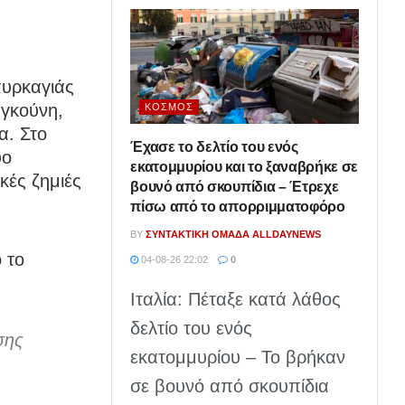
πυρκαγιάς
αγκούνη,
ΚΌΣΜΟΣ
α. Στο
Έχασε το δελτίο του ενός
ύο
εκατομμυρίου και το ξαναβρήκε σε
κές ζημιές
βουνό από σκουπίδια – Έτρεχε
πίσω από το απορριμματοφόρο
BY
ΣΥΝΤΑΚΤΙΚΉ ΟΜΆΔΑ ALLDAYNEWS
 το
04-08-26 22:02
0
Ιταλία: Πέταξε κατά λάθος
δελτίο του ενός
σης
εκατομμυρίου – Το βρήκαν
σε βουνό από σκουπίδια