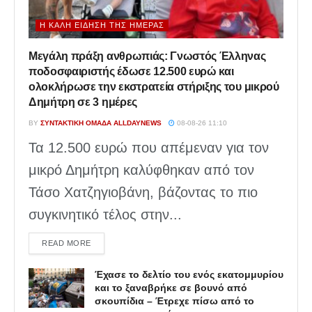
Η ΚΑΛΉ ΕΊΔΗΣΗ ΤΗΣ ΗΜΈΡΑΣ
Μεγάλη πράξη ανθρωπιάς: Γνωστός Έλληνας
ποδοσφαιριστής έδωσε 12.500 ευρώ και
ολοκλήρωσε την εκστρατεία στήριξης του μικρού
Δημήτρη σε 3 ημέρες
BY
ΣΥΝΤΑΚΤΙΚΉ ΟΜΆΔΑ ALLDAYNEWS
08-08-26 11:10
Τα 12.500 ευρώ που απέμεναν για τον
μικρό Δημήτρη καλύφθηκαν από τον
Τάσο Χατζηγιοβάνη, βάζοντας το πιο
συγκινητικό τέλος στην...
DETAILS
READ MORE
Έχασε το δελτίο του ενός εκατομμυρίου
και το ξαναβρήκε σε βουνό από
σκουπίδια – Έτρεχε πίσω από το