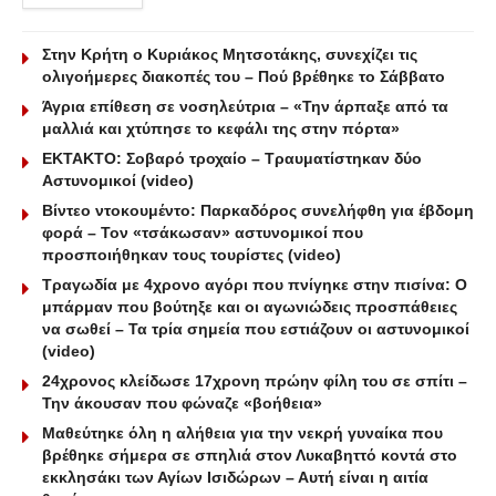
Στην Κρήτη ο Κυριάκος Μητσοτάκης, συνεχίζει τις
ολιγοήμερες διακοπές του – Πού βρέθηκε το Σάββατο
Άγρια επίθεση σε νοσηλεύτρια – «Την άρπαξε από τα
μαλλιά και χτύπησε το κεφάλι της στην πόρτα»
ΕΚΤΑΚΤΟ: Σοβαρό τροχαίο – Τραυματίστηκαν δύο
Αστυνομικοί (video)
Βίντεο ντοκουμέντο: Παρκαδόρος συνελήφθη για έβδομη
φορά – Τον «τσάκωσαν» αστυνομικοί που
προσποιήθηκαν τους τουρίστες (video)
Τραγωδία με 4χρονο αγόρι που πνίγηκε στην πισίνα: O
μπάρμαν που βούτηξε και οι αγωνιώδεις προσπάθειες
να σωθεί – Τα τρία σημεία που εστιάζουν οι αστυνομικοί
(video)
24χρονος κλείδωσε 17χρονη πρώην φίλη του σε σπίτι –
Την άκουσαν που φώναζε «βοήθεια»
Μαθεύτηκε όλη η αλήθεια για την νεκρή γυναίκα που
βρέθηκε σήμερα σε σπηλιά στον Λυκαβηττό κοντά στο
εκκλησάκι των Αγίων Ισιδώρων – Αυτή είναι η αιτία