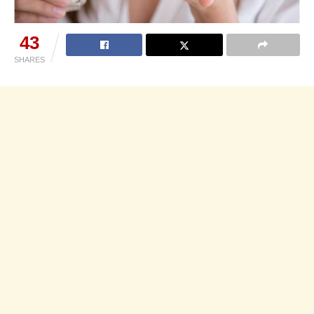
43
SHARES