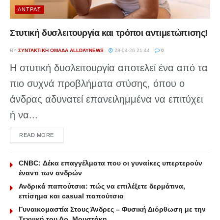
ΆΝΤΡΑΣ
Στυτική δυσλειτουργία και τρόποι αντιμετώπισης!
BY
ΣΥΝΤΑΚΤΙΚΉ ΟΜΆΔΑ ALLDAYNEWS
28-04-26 21:44
0
Η στυτική δυσλειτουργία αποτελεί ένα από τα
πιο συχνά προβλήματα στύσης, όπου ο
άνδρας αδυνατεί επανειλημμένα να επιτύχει
ή να...
DETAILS
READ MORE
CNBC: Δέκα επαγγέλματα που οι γυναίκες υπερτερούν
έναντι των ανδρών
Ανδρικά παπούτσια: πώς να επιλέξετε δερμάτινα,
επίσημα και casual παπούτσια
Γυναικομαστία Στους Άνδρες – Φυσική Διόρθωση με την
Τεχνική του Δρ. Μουστάκη