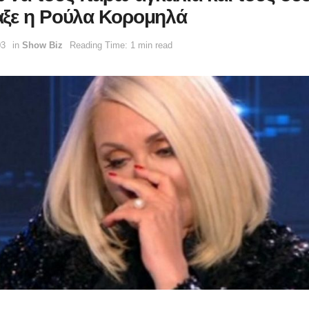
ξε η Ρούλα Κορομηλά
03
in
Show Biz
Reading Time: 1 min read