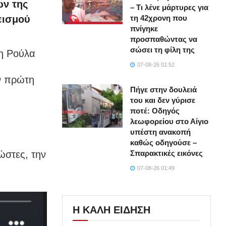
ων της
– Τι λένε μάρτυρες για
τη 42χρονη που
εισμού
πνίγηκε
προσπαθώντας να
σώσει τη φίλη της
η Ρούλα
07-08-26 01:52
ν πρώτη
Πήγε στην δουλειά
του και δεν γύρισε
ποτέ: Οδηγός
λεωφορείου στο Αίγιο
υπέστη ανακοπή
καθώς οδηγούσε –
Σπαρακτικές εικόνες
ώστες, την
07-08-26 01:49
Η ΚΑΛΗ ΕΙΔΗΣΗ