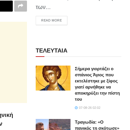
των...
DETAILS
READ MORE
ΤΕΛΕΥΤΑΙΑ
Σήμερα γιορτάζει ο
σπάνιος Άγιος που
εκτελέστηκε με ξίφος
γιατί αρνήθηκε να
αποκηρύξει την πίστη
του
07-08-26 02:02
ηνική
Τραγωδία: «Ο
ν
πανικός τη σκότωσε»