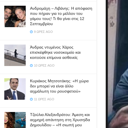
Ανδρομάχη – Λιβάνης: Η απόφαση
που πήραν για το μέλλον του
γάμου τους! Τι θα γίνει στις 12
Σεπτεμβρίου
9 ΏΡΕΣ AGO
Άνδρας ντυμένος Χάρος
επισκέφθηκε νοσοκομείο και
κοιτούσε επίμονα ασθενείς
10 ΏΡΕΣ AGO
Κυριάκος Μητσοτάκης: «Η χώρα
δεν μπορεί να είναι άλλο
αιχμάλωτη του ρουσφετιού»
11 ΏΡΕΣ AGO
Τζούλια Αλεξανδράτου: Άμεση και
αιχμηρή απάντηση στη Χρυσηίδα
Δημουλίδου – «Η σιωπή μου