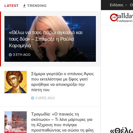
Ειδήσεις
Ο
LATEST
TRENDING
«Θέλω να τους πάρω αγκαλιά και
τους δύο» – Σπάραξε η Ρούλα
Κορομηλά
3 ΈΤΗ AGO
Σήμερα γιορτάζει ο σπάνιος Άγιος
που εκτελέστηκε με ξίφος γιατί
αρνήθηκε να αποκηρύξει την
πίστη του
3 ΏΡΕΣ AGO
Τραγωδία: «Ο πανικός τη
σκότωσε» – Τι λένε μάρτυρες για
τη 42χρονη που πνίγηκε
«Θέλω
προσπαθώντας να σώσει τη φίλη