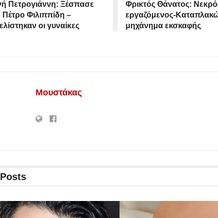
νή Πετρογιάννη: Ξέσπασε
Φρικτός Θάνατος: Νεκρό
ν Πέτρο Φιλιππίδη –
εργαζόμενος-Καταπλακ
ελίστηκαν οι γυναίκες
μηχάνημα εκσκαφής
Μουστάκας
Posts