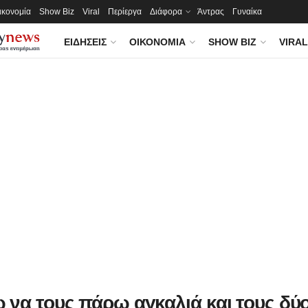
ικονομία
Show Biz
Viral
Περίεργα
Διάφορα
Άντρας
Γυναίκα
ΕΙΔΉΣΕΙΣ
ΟΙΚΟΝΟΜΊΑ
SHOW BIZ
VIRAL
 να τους πάρω αγκαλιά και τους δύ