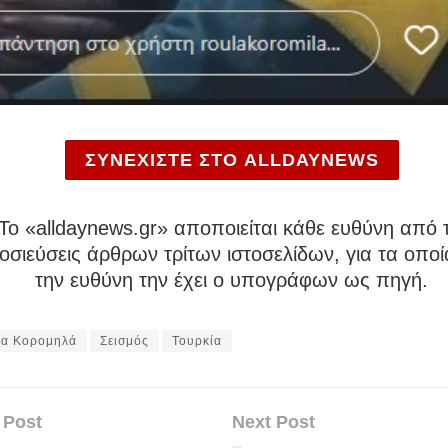
ΣΥΝΕΧΙΣΤΕ ΣΤΟ ALLDAYNEWS
To «alldaynews.gr» αποποιείται κάθε ευθύνη από τ
σιεύσεις άρθρων τρίτων ιστοσελίδων, για τα οποί
την ευθύνη την έχει ο υπογράφων ως πηγή.
α Κορομηλά
Σεισμός
Τουρκία
 Post
Next Post