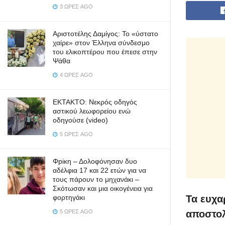
3 ΏΡΕΣ AGO
Αριστοτέλης Δαμίγος: Το «ύστατο
χαίρε» στον Έλληνα σύνδεσμο
του ελικοπτέρου που έπεσε στην
Ψάθα
4 ΏΡΕΣ AGO
ΕΚΤΑΚΤΟ: Νεκρός οδηγός
αστικού λεωφορείου ενώ
οδηγούσε (video)
5 ΏΡΕΣ AGO
Φpiκη – Δολοφόνησαν δυο
αδέλφια 17 και 22 ετών για να
τους πάρουν το μηχανάκι –
Σκότωσαν και μια οικογένεια για
φορτηγάκι
Τα ευχα
5 ΏΡΕΣ AGO
αποστολ