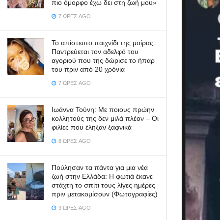
πιο όμορφο έχω δει στη ζωή μου»
7 ΏΡΕΣ AGO
Το απίστευτο παιχνίδι της μοίρας:
Παντρεύεται τον αδελφό του
αγοριού που της δώρισε το ήπαρ
του πριν από 20 χρόνια
7 ΏΡΕΣ AGO
Ιωάννα Τούνη: Με ποιους πρώην
κολλητούς της δεν μιλά πλέον – Οι
φιλίες που έληξαν ξαφνικά
8 ΏΡΕΣ AGO
Πούλησαν τα πάντα για μια νέα
ζωή στην Ελλάδα: Η φωτιά έκανε
στάχτη το σπίτι τους λίγες ημέρες
πριν μετακομίσουν (Φωτογραφίες)
9 ΏΡΕΣ AGO