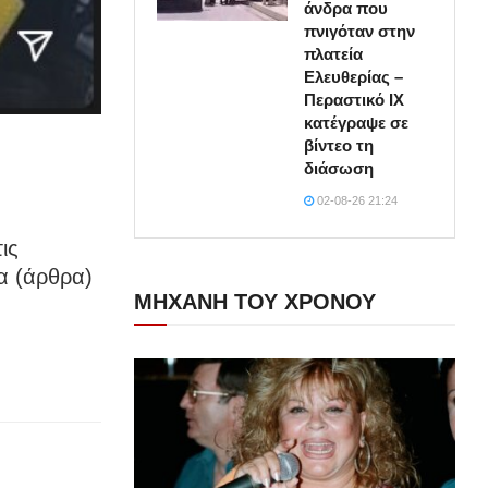
άνδρα που
πνιγόταν στην
πλατεία
Ελευθερίας –
Περαστικό ΙΧ
κατέγραψε σε
βίντεο τη
διάσωση
02-08-26 21:24
ις
α (άρθρα)
ΜΗΧΑΝΗ ΤΟΥ ΧΡΟΝΟΥ