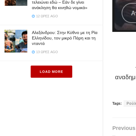
τελειώνει εδώ – Εάν δε γίνει
ανάκληση θα κινηθώ νομικά»
12 ΏΡΕΣ AGO
Αλεξάνδρου: Στην Κύθνο με τη Ρία
Ελληνίδου, τον μικρό Πάρη και τη
νταντά
13 ΏΡΕΣ AGO
LOAD MORE
αναδημο
Tags:
Ρούλ
Previous