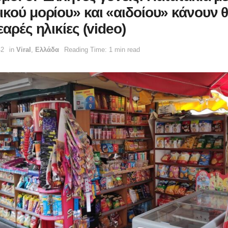
ικού μορίου» και «αιδοίου» κάνουν 
εαρές ηλικίες (video)
42
in
Viral
,
Ελλάδα
Reading Time: 1 min read