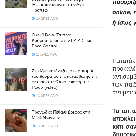
προορίζ
Έσπασαν εικόνες στην Αγία
Τράπεζα
online,
10 ΏΡΕΣ AGO
ή ίσως 
Όλοι θέλουν Τσίπρα:
Κοσμοσυρροή στην ΕΛ.Α.Σ. και
Face Control
11 ΏΡΕΣ AGO
Πατατάκι
προκαλέ
Σε κλίμα κατάνυξης ο εορτασμός
αντισυμβ
του θαύματος της κατάσβεσης της
φωτιάς στον Όσιο Ιωάννη τον
των παιδ
Ρώσο (video)
αντιμετ
13 ΏΡΕΣ AGO
Τα τσιπς
Τραγωδία: Πέθανε βρέφος στη
ΜΕΘ Νεογνών
αποκλει
κάτι σα
13 ΏΡΕΣ AGO
δημοτικ