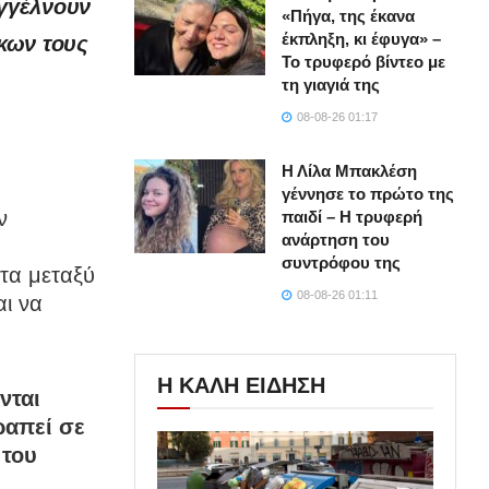
αγγέλνουν
«Πήγα, της έκανα
έκπληξη, κι έφυγα» –
κων τους
Το τρυφερό βίντεο με
τη γιαγιά της
08-08-26 01:17
Η Λίλα Μπακλέση
γέννησε το πρώτο της
ν
παιδί – Η τρυφερή
ανάρτηση του
συντρόφου της
ητα μεταξύ
08-08-26 01:11
αι να
Η ΚΑΛΗ ΕΙΔΗΣΗ
νται
ραπεί σε
 του