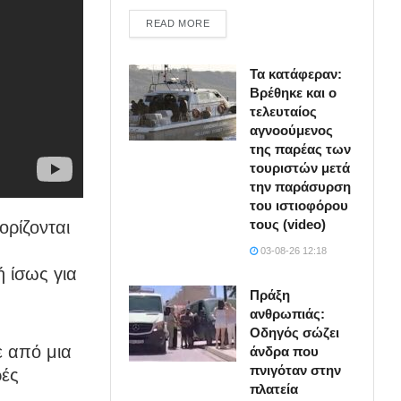
DETAILS
READ MORE
Τα κατάφεραν:
Βρέθηκε και ο
τελευταίος
αγνοούμενος
της παρέας των
τουριστών μετά
την παράσυρση
του ιστιοφόρου
τους (video)
ορίζονται
03-08-26 12:18
 ίσως για
Πράξη
ανθρωπιάς:
Οδηγός σώζει
ε από μια
άνδρα που
πνιγόταν στην
ρές
πλατεία