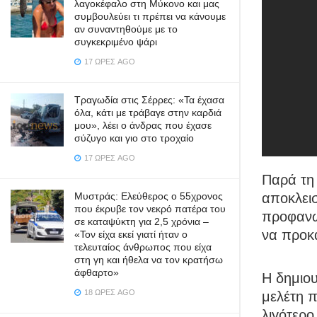
λαγοκέφαλο στη Μύκονο και μας
συμβουλεύει τι πρέπει να κάνουμε
αν συναντηθούμε με το
συγκεκριμένο ψάρι
17 ΏΡΕΣ AGO
Τραγωδία στις Σέρρες: «Τα έχασα
όλα, κάτι με τράβαγε στην καρδιά
μου», λέει ο άνδρας που έχασε
σύζυγο και γιο στο τροχαίο
17 ΏΡΕΣ AGO
Παρά τη 
Μυστράς: Ελεύθερος ο 55χρονος
αποκλεισ
που έκρυβε τον νεκρό πατέρα του
προφανώ
σε καταψύκτη για 2,5 χρόνια –
να προκα
«Τον είχα εκεί γιατί ήταν ο
τελευταίος άνθρωπος που είχα
στη γη και ήθελα να τον κρατήσω
άφθαρτο»
Η δημιου
18 ΏΡΕΣ AGO
μελέτη π
λιγότερο 