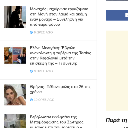
Μοναχός μαχαίρωσε εργαζόμενο
στη Μονή στον λαιμό και ακόμη
έναν μοναχό – Συνελήφθη για
απόπειρα φόνου
9 ΏΡΕΣ AGO
Ελένη Μενεγάκη: Έβγαλε
ανακοίνωση η ταβέρνα της Τασίας
στην Κεφαλονιά μετά την
επίσκεψή της – Τι συνέβη;
9 ΏΡΕΣ AGO
Θρήνος- Πέθανε μόλις στα 26 της
χρόνια
10 ΏΡΕΣ AGO
Βεβήλωσαν εκκλησάκι της
Παρά τη
Μεταμόρφωσης του Σωτήρος
αμέσως μετά τον εορτασμό –