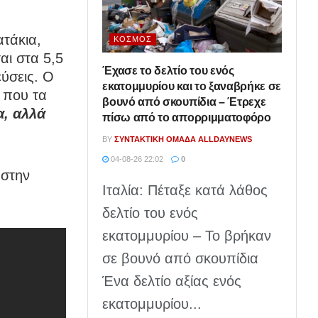
ατάκια,
ΚΌΣΜΟΣ
αι στα 5,5
Έχασε το δελτίο του ενός
εύσεις. Ο
εκατομμυρίου και το ξαναβρήκε σε
 που τα
βουνό από σκουπίδια – Έτρεχε
α, αλλά
πίσω από το απορριμματοφόρο
BY
ΣΥΝΤΑΚΤΙΚΉ ΟΜΆΔΑ ALLDAYNEWS
04-08-26 22:02
0
 στην
Ιταλία: Πέταξε κατά λάθος
δελτίο του ενός
εκατομμυρίου – Το βρήκαν
σε βουνό από σκουπίδια
Ένα δελτίο αξίας ενός
εκατομμυρίου...