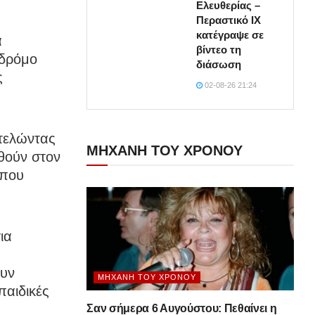
Ελευθερίας –
Περαστικό ΙΧ
κατέγραψε σε
α
βίντεο τη
 δρόμο
διάσωση
ς
02-08-26 21:24
οτελώντας
ΜΗΧΑΝΗ ΤΟΥ ΧΡΟΝΟΥ
θούν στον
 που
ια
ουν
ΜΗΧΑΝΉ ΤΟΥ ΧΡΌΝΟΥ
παιδικές
Σαν σήμερα 6 Αυγούστου: Πεθαίνει η