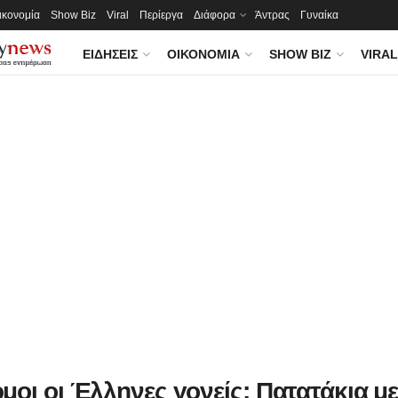
ικονομία
Show Biz
Viral
Περίεργα
Διάφορα
Άντρας
Γυναίκα
ΕΙΔΉΣΕΙΣ
ΟΙΚΟΝΟΜΊΑ
SHOW BIZ
VIRAL
μοι οι Έλληνες γονείς: Πατατάκια μ