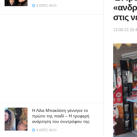
«ανδρ
8 ΏΡΕΣ AGO
στις ν
13-08-23 20:
Η Λίλα Μπακλέση γέννησε το
πρώτο της παιδί – Η τρυφερή
ανάρτηση του συντρόφου της
9 ΏΡΕΣ AGO