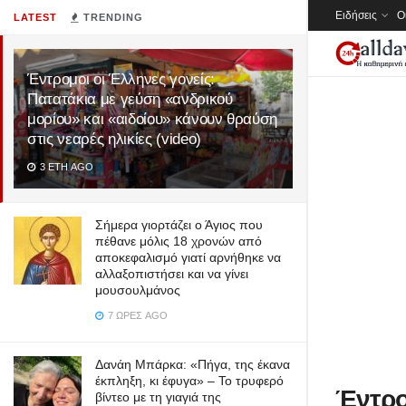
Ειδήσεις
Ο
LATEST
TRENDING
Έντρομοι οι Έλληνες γονείς:
Πατατάκια με γεύση «ανδρικού
μορίου» και «αιδοίου» κάνουν θραύση
στις νεαρές ηλικίες (video)
3 ΈΤΗ AGO
Σήμερα γιορτάζει ο Άγιος που
πέθανε μόλις 18 χρονών από
αποκεφαλισμό γιατί αρνήθηκε να
αλλαξοπιστήσει και να γίνει
μουσουλμάνος
7 ΏΡΕΣ AGO
Δανάη Μπάρκα: «Πήγα, της έκανα
έκπληξη, κι έφυγα» – Το τρυφερό
Έντρο
βίντεο με τη γιαγιά της