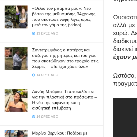
«Θέλω τον μπαμπά μου»: Νέο
βίντεο της μεθυσμένης 34χρονης
Ουσιαστι
που σκότωσε νύφη λίγες ώρες
αλλά με 
μετά τον γάμο της (video)
ευρώ. Δε
13 ΏΡΕΣ AGO
διαδικτυ
διακινεί 
Συντετριμμένος ο πατέρας και
σύζυγος της μητέρας και του γιου
έχουν μ
που σκοτώθηκαν στο τροχαίο στις
Σέρρες – «Τα έχω χάσει όλα»
Ωστόσο, 
14 ΏΡΕΣ AGO
πραγματι
Δανάη Μπάρκα: Τι αποκαλύπτει
για την πλαστική στο πρόσωπο –
Η νέα της εμφάνιση και η
αισθητική επέμβαση
14 ΏΡΕΣ AGO
Μαρίνα Βερνίκου: Ποζάρει με