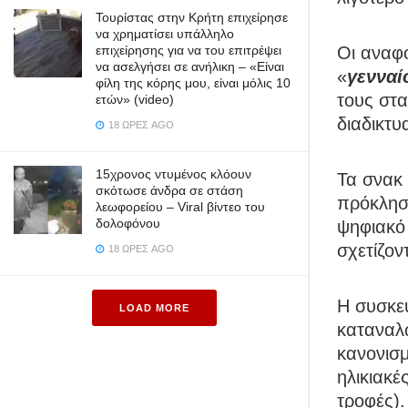
Τουρίστας στην Κρήτη επιχείρησε
να χρηματίσει υπάλληλο
επιχείρησης για να του επιτρέψει
Οι αναφο
να ασελγήσει σε ανήλικη – «Είναι
«
γενναί
φίλη της κόρης μου, είναι μόλις 10
τους στ
ετών» (video)
διαδικτ
18 ΏΡΕΣ AGO
15χρονος ντυμένος κλόουν
Τα σνακ
σκότωσε άνδρα σε στάση
πρόκληση
λεωφορείου – Viral βίντεο του
δολοφόνου
ψηφιακό 
σχετίζον
18 ΏΡΕΣ AGO
Η συσκευ
LOAD MORE
καταναλω
κανονισ
ηλικιακέ
τροφές).