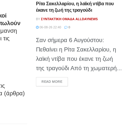
Ρίτα Σακελλαρίου, η λαϊκή ντίβα που
έκανε τη ζωή της τραγούδι
κοί
BY
ΣΥΝΤΑΚΤΙΚΉ ΟΜΆΔΑ ALLDAYNEWS
 πωλούν
06-08-26 22:40
0
ήμανση
 τις
Σαν σήμερα 6 Αυγούστου:
Πεθαίνει η Ρίτα Σακελλαρίου, η
λαϊκή ντίβα που έκανε τη ζωή
της τραγούδι Από τη χωματερή...
DETAILS
READ MORE
ις
α (άρθρα)