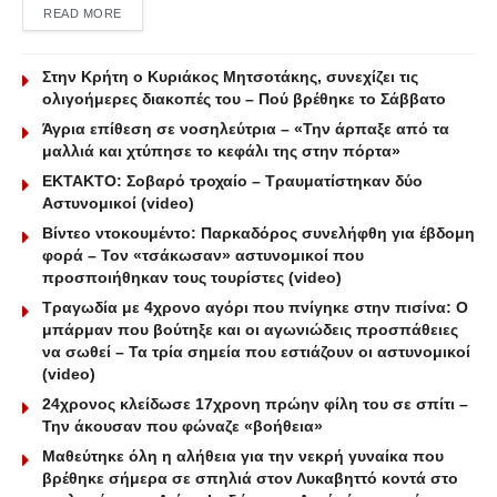
DETAILS
READ MORE
Στην Κρήτη ο Κυριάκος Μητσοτάκης, συνεχίζει τις
ολιγοήμερες διακοπές του – Πού βρέθηκε το Σάββατο
Άγρια επίθεση σε νοσηλεύτρια – «Την άρπαξε από τα
μαλλιά και χτύπησε το κεφάλι της στην πόρτα»
ΕΚΤΑΚΤΟ: Σοβαρό τροχαίο – Τραυματίστηκαν δύο
Αστυνομικοί (video)
Βίντεο ντοκουμέντο: Παρκαδόρος συνελήφθη για έβδομη
φορά – Τον «τσάκωσαν» αστυνομικοί που
προσποιήθηκαν τους τουρίστες (video)
Τραγωδία με 4χρονο αγόρι που πνίγηκε στην πισίνα: O
μπάρμαν που βούτηξε και οι αγωνιώδεις προσπάθειες
να σωθεί – Τα τρία σημεία που εστιάζουν οι αστυνομικοί
(video)
24χρονος κλείδωσε 17χρονη πρώην φίλη του σε σπίτι –
Την άκουσαν που φώναζε «βοήθεια»
Μαθεύτηκε όλη η αλήθεια για την νεκρή γυναίκα που
βρέθηκε σήμερα σε σπηλιά στον Λυκαβηττό κοντά στο