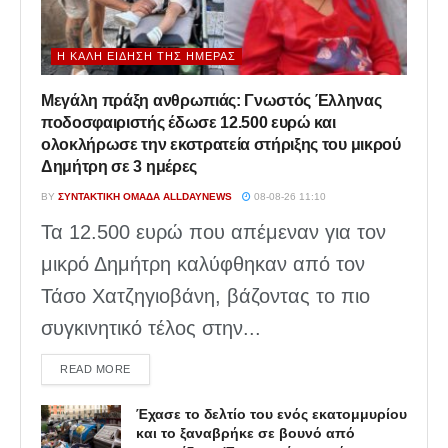
Η ΚΑΛΉ ΕΊΔΗΣΗ ΤΗΣ ΗΜΈΡΑΣ
Μεγάλη πράξη ανθρωπιάς: Γνωστός Έλληνας
ποδοσφαιριστής έδωσε 12.500 ευρώ και
ολοκλήρωσε την εκστρατεία στήριξης του μικρού
Δημήτρη σε 3 ημέρες
BY
ΣΥΝΤΑΚΤΙΚΉ ΟΜΆΔΑ ALLDAYNEWS
08-08-26 11:10
Τα 12.500 ευρώ που απέμεναν για τον
μικρό Δημήτρη καλύφθηκαν από τον
Τάσο Χατζηγιοβάνη, βάζοντας το πιο
συγκινητικό τέλος στην...
DETAILS
READ MORE
Έχασε το δελτίο του ενός εκατομμυρίου
και το ξαναβρήκε σε βουνό από