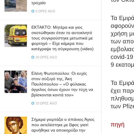
τροχαίο
6 ΏΡΕΣ AGO
Τα Εμιρά
αφορούν
ΕΚΤΑΚΤΟ: Μητέρα και γιος
σκοτώθηκαν όταν το αυτοκίνητό
χρήση μά
τους συγκρούστηκε μετωπικά με
των αποσ
φορτηγό – Είχε κάμερα που
εμβολιασ
κατέγραψε τη σύγκρουση (video)
covid-1
10 ΏΡΕΣ AGO
9 εκατομ
Ελένη Φωτοπούλου: Οι ευχές
στον σύζυγό της, Άκη
Τα Εμιρά
Παυλόπουλου – «Ο φύλακας
άγγελος όσων έχουν την τύχη να
έχει παρ
βρίσκονται κοντά του»
πληθυσμό
10 ΏΡΕΣ AGO
των Pfiz
Σήμερα γιορτάζει ο σπάνιος Άγιος
πηγή
που εκτελέστηκε με ξίφος γιατί
αρνήθηκε να αποκηρύξει την