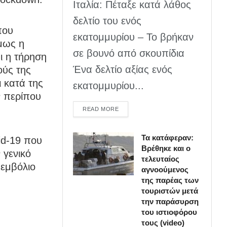
Ιταλία: Πέταξε κατά λάθος
δελτίο του ενός
που
εκατομμυρίου – Το βρήκαν
μως η
σε βουνό από σκουπίδια
ι η τήρηση
Ένα δελτίο αξίας ενός
ούς της
ι κατά της
εκατομμυρίου...
ν περίπου
DETAILS
READ MORE
Τα κατάφεραν:
vid-19 που
Βρέθηκε και ο
 γενικό
τελευταίος
 εμβόλιο
αγνοούμενος
της παρέας των
τουριστών μετά
την παράσυρση
του ιστιοφόρου
τους (video)