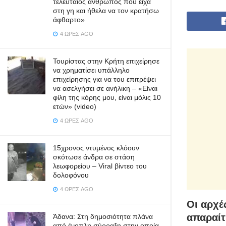
τελευταίος άνθρωπος που είχα
στη γη και ήθελα να τον κρατήσω
άφθαρτο»
4 ΏΡΕΣ AGO
Τουρίστας στην Κρήτη επιχείρησε
να χρηματίσει υπάλληλο
επιχείρησης για να του επιτρέψει
να ασελγήσει σε ανήλικη – «Είναι
φίλη της κόρης μου, είναι μόλις 10
ετών» (video)
4 ΏΡΕΣ AGO
15χρονος ντυμένος κλόουν
σκότωσε άνδρα σε στάση
λεωφορείου – Viral βίντεο του
δολοφόνου
4 ΏΡΕΣ AGO
Οι αρχέ
απαραίτ
Άδανα: Στη δημοσιότητα πλάνα
από ένοπλη σύρραξη στην οποία