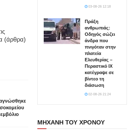
03-08-26 12:18
Πράξη
ανθρωπιάς:
ις
Οδηγός σώζει
α (άρθρα)
άνδρα που
πνιγόταν στην
πλατεία
Ελευθερίας –
Περαστικό ΙΧ
κατέγραψε σε
βίντεο τη
διάσωση
02-08-26 21:24
ιαγνώσθηκε
οσοκομείου
 εμβόλιο
ΜΗΧΑΝΗ ΤΟΥ ΧΡΟΝΟΥ