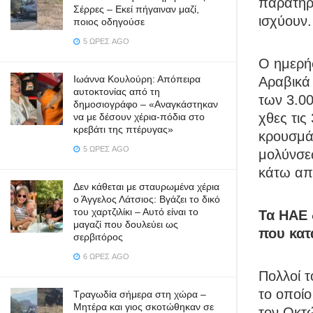
παρατηρ
Σέρρες – Εκεί πήγαιναν μαζί,
ισχύουν.
ποιος οδηγούσε
5 ΏΡΕΣ AGO
Ο ημερή
Ιωάννα Κουλούρη: Απόπειρα
Αραβικά 
αυτοκτονίας από τη
των 3.00
δημοσιογράφο – «Aναγκάστηκαν
χθες τις
να με δέσουν χέρια-πόδια στο
κρεβάτι της πτέρυγας»
κρουσμά
5 ΏΡΕΣ AGO
μολύνσεω
κάτω από
Δεν κάθεται με σταυρωμένα χέρια
ο Άγγελος Λάτσιος: Βγάζει το δικό
του χαρτζιλίκι – Αυτό είναι το
Τα ΗΑΕ 
μαγαζί που δουλεύει ως
που κατ
σερβιτόρος
6 ΏΡΕΣ AGO
Πολλοί τ
το οποίο
Τραγωδία σήμερα στη χώρα –
Μητέρα και γιος σκοτώθηκαν σε
τον Οκτ