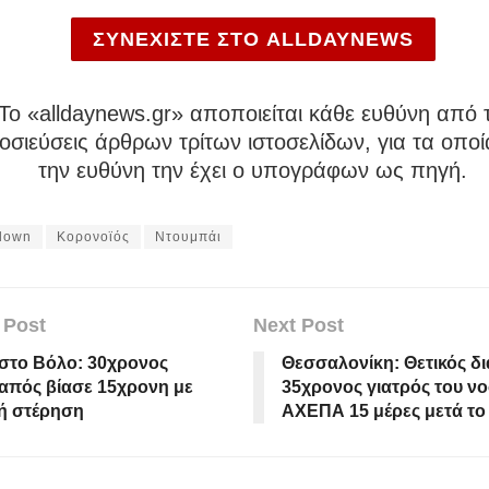
ΣΥΝΕΧΙΣΤΕ ΣΤΟ ALLDAYNEWS
To «alldaynews.gr» αποποιείται κάθε ευθύνη από τ
σιεύσεις άρθρων τρίτων ιστοσελίδων, για τα οποί
την ευθύνη την έχει ο υπογράφων ως πηγή.
down
Κορονοϊός
Ντουμπάι
 Post
Next Post
στο Βόλο: 30χρονος
Θεσσαλονίκη: Θετικός δ
απός βίασε 15χρονη με
35χρονος γιατρός του ν
ή στέρηση
ΑΧΕΠΑ 15 μέρες μετά το