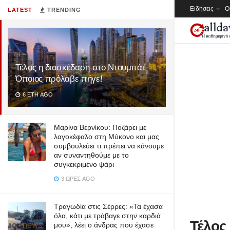
Ειδήσεις
Ο
LATEST
TRENDING
Τέλος η διασκέδαση στο Ντουμπάι!
Όποιος πρόλαβε πήγε!
6 ΈΤΗ AGO
Μαρίνα Βερνίκου: Ποζάρει με
λαγοκέφαλο στη Μύκονο και μας
συμβουλεύει τι πρέπει να κάνουμε
αν συναντηθούμε με το
συγκεκριμένο ψάρι
3 ΏΡΕΣ AGO
Τραγωδία στις Σέρρες: «Τα έχασα
όλα, κάτι με τράβαγε στην καρδιά
Τέλος
μου», λέει ο άνδρας που έχασε