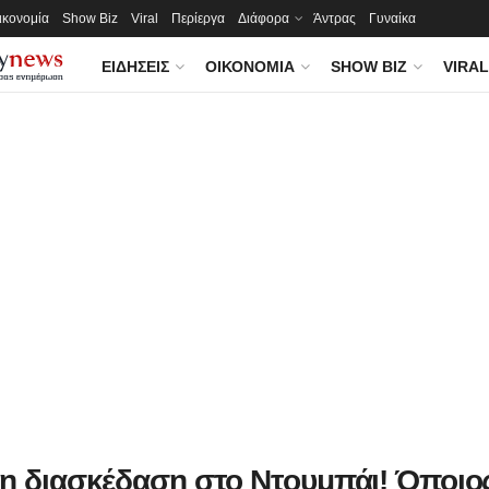
ικονομία
Show Biz
Viral
Περίεργα
Διάφορα
Άντρας
Γυναίκα
ΕΙΔΉΣΕΙΣ
ΟΙΚΟΝΟΜΊΑ
SHOW BIZ
VIRAL
 η διασκέδαση στο Ντουμπάι! Όποιο