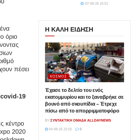
ου
07-08-26 15:51
μένα
Η ΚΑΛΗ ΕΙΔΗΣΗ
ο όριο
άνοντας
ήσιων
ριθμό
χουν πέσει
ΚΌΣΜΟΣ
Έχασε το δελτίο του ενός
covid-19
εκατομμυρίου και το ξαναβρήκε σε
βουνό από σκουπίδια – Έτρεχε
πίσω από το απορριμματοφόρο
BY
ΣΥΝΤΑΚΤΙΚΉ ΟΜΆΔΑ ALLDAYNEWS
ές κέντρο
04-08-26 22:02
0
Expo 2020
lockdown.