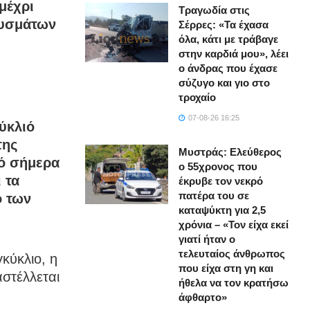
μέχρι
Τραγωδία στις
ουσμάτων
Σέρρες: «Τα έχασα
όλα, κάτι με τράβαγε
στην καρδιά μου», λέει
ο άνδρας που έχασε
σύζυγο και γιο στο
τροχαίο
07-08-26 16:25
ύκλιό
της
Μυστράς: Ελεύθερος
πό σήμερα
ο 55χρονος που
 τα
έκρυβε τον νεκρό
πατέρα του σε
ο των
καταψύκτη για 2,5
χρόνια – «Τον είχα εκεί
γιατί ήταν ο
τελευταίος άνθρωπος
κύκλιο, η
που είχα στη γη και
αστέλλεται
ήθελα να τον κρατήσω
άφθαρτο»