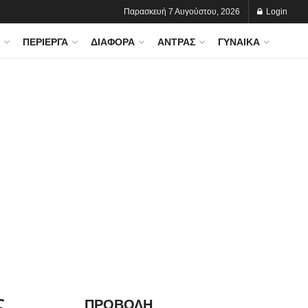
Παρασκευή 7 Αυγούστου, 2026
Login
ΠΕΡΊΕΡΓΑ
ΔΙΆΦΟΡΑ
ΆΝΤΡΑΣ
ΓΥΝΑΊΚΑ
ς
ΠΡΟΒΟΛΗ