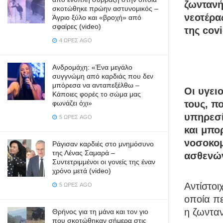
ζωντανή
σκοτώθηκε πρώην αστυνομικός –
νεοτέρα
Άγριο ξύλο και «βροχή» από
σφαίρες (video)
της covi
4 ΏΡΕΣ AGO
Ανδρομάχη: «Ένα μεγάλο
συγγνώμη από καρδιάς που δεν
μπόρεσα να ανταπεξέλθω –
Οι υγει
Κάποιες φορές το σώμα μας
τους, π
φωνάζει όχι»
υπηρεσί
5 ΏΡΕΣ AGO
και μπορ
νοσοκομ
Ράγισαν καρδιές στο μνημόσυνο
της Λένας Σαμαρά –
ασθενών
Συντετριμμένοι οι γονείς της έναν
χρόνο μετά (video)
Αντίστοι
5 ΏΡΕΣ AGO
οποία πε
η ζωνταν
Θρήνος για τη μάνα και τον γιο
που σκοτώθηκαν σήμερα στις