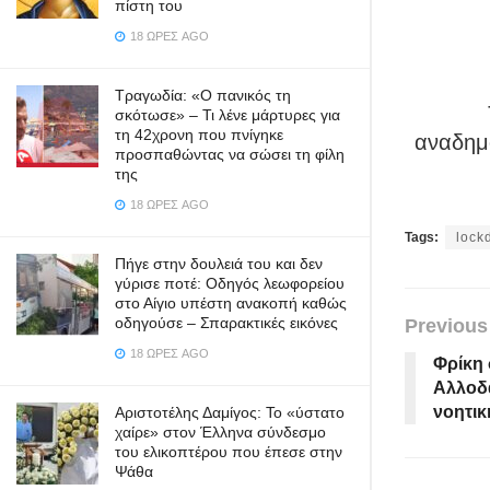
πίστη του
18 ΏΡΕΣ AGO
Τραγωδία: «Ο πανικός τη
σκότωσε» – Τι λένε μάρτυρες για
τη 42χρονη που πνίγηκε
αναδημο
προσπαθώντας να σώσει τη φίλη
της
18 ΏΡΕΣ AGO
Tags:
lock
Πήγε στην δουλειά του και δεν
γύρισε ποτέ: Οδηγός λεωφορείου
στο Αίγιο υπέστη ανακοπή καθώς
οδηγούσε – Σπαρακτικές εικόνες
Previous
18 ΏΡΕΣ AGO
Φρίκη 
Αλλοδ
νοητικ
Αριστοτέλης Δαμίγος: Το «ύστατο
χαίρε» στον Έλληνα σύνδεσμο
του ελικοπτέρου που έπεσε στην
Ψάθα