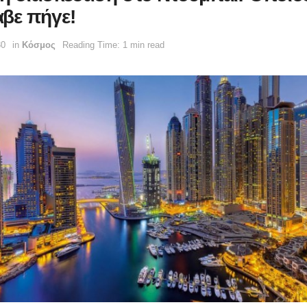
βε πήγε!
30
in
Κόσμος
Reading Time: 1 min read