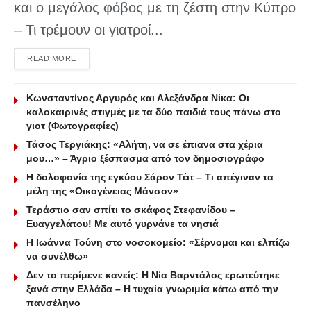
και ο μεγάλος φόβος με τη ζέστη στην Κύπρο
– Τι τρέμουν οι γιατροί...
DETAILS
READ MORE
Κωνσταντίνος Αργυρός και Αλεξάνδρα Νίκα: Οι
καλοκαιρινές στιγμές με τα δύο παιδιά τους πάνω στο
γιοτ (Φωτογραφίες)
Τάσος Τεργιάκης: «Αλήτη, να σε έπιανα στα χέρια
μου…» – Άγριο ξέσπασμα από τον δημοσιογράφο
Η δολοφονία της εγκύου Σάρον Τέιτ – Τι απέγιναν τα
μέλη της «Οικογένειας Μάνσον»
Τεράστιο σαν σπίτι το σκάφος Στεφανίδου –
Ευαγγελάτου! Με αυτό γυρνάνε τα νησιά
Η Ιωάννα Τούνη στο νοσοκομείο: «Σέρνομαι και ελπίζω
να συνέλθω»
Δεν το περίμενε κανείς: Η Νία Βαρντάλος ερωτεύτηκε
ξανά στην Ελλάδα – Η τυχαία γνωριμία κάτω από την
πανσέληνο