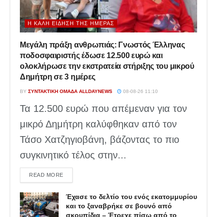
Η ΚΑΛΉ ΕΊΔΗΣΗ ΤΗΣ ΗΜΈΡΑΣ
Μεγάλη πράξη ανθρωπιάς: Γνωστός Έλληνας
ποδοσφαιριστής έδωσε 12.500 ευρώ και
ολοκλήρωσε την εκστρατεία στήριξης του μικρού
Δημήτρη σε 3 ημέρες
BY
ΣΥΝΤΑΚΤΙΚΉ ΟΜΆΔΑ ALLDAYNEWS
08-08-26 11:10
Τα 12.500 ευρώ που απέμεναν για τον
μικρό Δημήτρη καλύφθηκαν από τον
Τάσο Χατζηγιοβάνη, βάζοντας το πιο
συγκινητικό τέλος στην...
DETAILS
READ MORE
Έχασε το δελτίο του ενός εκατομμυρίου
και το ξαναβρήκε σε βουνό από
σκουπίδια – Έτρεχε πίσω από το