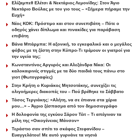
Ελίζαμπεθ Ελέτσι & Νεκτάριος Λεμονίδης: Στον Άγιο
Νεκτάριο Βούλας με τον γιο τους – «Σήμερα πήραμε την
Ευχή»
Νέος ΚΟΚ: Πρόστιμο και στον συνεπιβάτη – Πότε ο
οδηγός χάνει δίπλωμα και πινακίδες για παράβαση
επιβάτη
Βάνα Μπάρμπα: Η αξονική, το εγκεφαλικό και ο μεγάλος
φόβος με τη ζέστη στην Κύπρο-Τι τρέμουν οι γιατροί για
την υγεία της;
Κωνσταντίνος Αργυρός και Αλεξάνδρα Νίκα: Οι
καλοκαιρινές στιγμές με τα δύο παιδιά τους πάνω στο
γιοτ (Φωτογραφίες)
Στην Κρήτη ο Κυριάκος Μητσοτάκης, συνεχίζει τις
ολιγοήμερες διακοπές του – Πού βρέθηκε το Σάββατο
Τάσος Τεργιάκης: «Αλήτη, να σε έπιανα στα χέρια
μου…» – Άγριο ξέσπασμα από τον δημοσιογράφο
Η δολοφονία της εγκύου Σάρον Τέιτ – Τι απέγιναν τα
μέλη της «Οικογένειας Μάνσον»
Τεράστιο σαν σπίτι το σκάφος Στεφανίδου –
Ευαγγελάτου! Με αυτό γυρνάνε τα νησιά