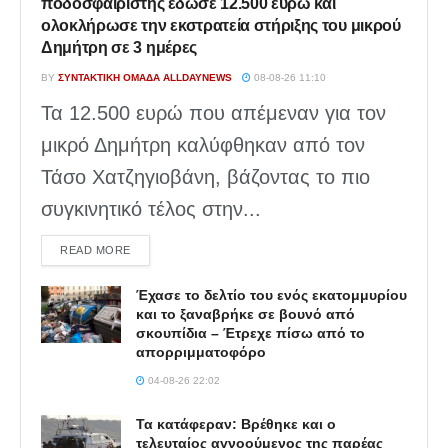
ποδοσφαιριστής έδωσε 12.500 ευρώ και
ολοκλήρωσε την εκστρατεία στήριξης του μικρού
Δημήτρη σε 3 ημέρες
BY
ΣΥΝΤΑΚΤΙΚΉ ΟΜΆΔΑ ALLDAYNEWS
08-08-26 11:10
Τα 12.500 ευρώ που απέμεναν για τον
μικρό Δημήτρη καλύφθηκαν από τον
Τάσο Χατζηγιοβάνη, βάζοντας το πιο
συγκινητικό τέλος στην...
DETAILS
READ MORE
Έχασε το δελτίο του ενός εκατομμυρίου
και το ξαναβρήκε σε βουνό από
σκουπίδια – Έτρεχε πίσω από το
απορριμματοφόρο
04-08-26 22:02
Τα κατάφεραν: Βρέθηκε και ο
τελευταίος αγνοούμενος της παρέας