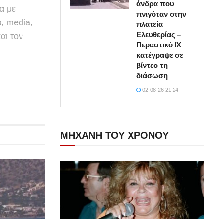
άνδρα που
α με
πνιγόταν στην
α, media,
πλατεία
Ελευθερίας –
αι τον
Περαστικό ΙΧ
κατέγραψε σε
βίντεο τη
διάσωση
02-08-26 21:24
ΜΗΧΑΝΗ ΤΟΥ ΧΡΟΝΟΥ