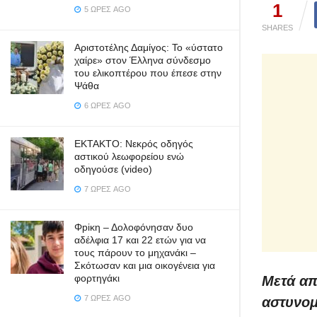
1
5 ΏΡΕΣ AGO
SHARES
Αριστοτέλης Δαμίγος: Το «ύστατο
χαίρε» στον Έλληνα σύνδεσμο
του ελικοπτέρου που έπεσε στην
Ψάθα
6 ΏΡΕΣ AGO
ΕΚΤΑΚΤΟ: Νεκρός οδηγός
αστικού λεωφορείου ενώ
οδηγούσε (video)
7 ΏΡΕΣ AGO
Φpiκη – Δολοφόνησαν δυο
αδέλφια 17 και 22 ετών για να
τους πάρουν το μηχανάκι –
Σκότωσαν και μια οικογένεια για
φορτηγάκι
Μετά απ
7 ΏΡΕΣ AGO
αστυνομ