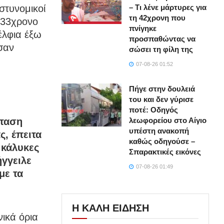
– Τι λένε μάρτυρες για
στυνομικοί
τη 42χρονη που
 33χρονο
πνίγηκε
έλφια έξω
προσπαθώντας να
σαν
σώσει τη φίλη της
07-08-26 01:52
Πήγε στην δουλειά
του και δεν γύρισε
ποτέ: Οδηγός
λεωφορείου στο Αίγιο
σταση
υπέστη ανακοπή
ς, έπειτα
καθώς οδηγούσε –
 κάλυκες
Σπαρακτικές εικόνες
ήγγειλε
07-08-26 01:49
με τα
Η ΚΑΛΗ ΕΙΔΗΣΗ
ικά όρια