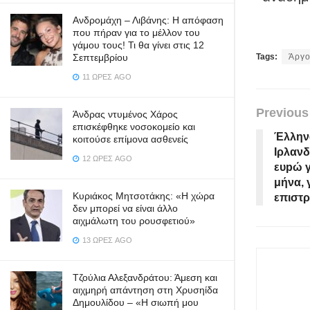
Ανδρομάχη – Λιβάνης: Η απόφαση
που πήραν για το μέλλον του
γάμου τους! Τι θα γίνει στις 12
Σεπτεμβρίου
Tags:
Άργ
11 ΏΡΕΣ AGO
Previous
Άνδρας ντυμένος Χάρος
επισκέφθηκε νοσοκομείο και
Έλλην
κοιτούσε επίμονα ασθενείς
Ιρλανδ
12 ΏΡΕΣ AGO
ευpώ γ
μήνα, 
Κυριάκος Μητσοτάκης: «Η χώρα
επιστ
δεν μπορεί να είναι άλλο
αιχμάλωτη του ρουσφετιού»
13 ΏΡΕΣ AGO
Τζούλια Αλεξανδράτου: Άμεση και
αιχμηρή απάντηση στη Χρυσηίδα
Δημουλίδου – «Η σιωπή μου