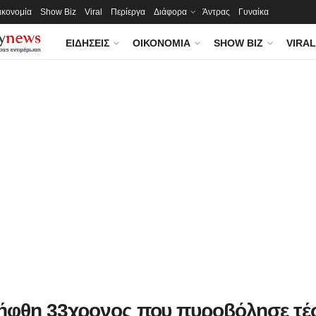
ικονομία
Show Biz
Viral
Περίεργα
Διάφορα
Άντρας
Γυναίκα
ΕΙΔΉΣΕΙΣ
ΟΙΚΟΝΟΜΊΑ
SHOW BIZ
VIRAL
ήφθη 33χρονος που πυροβόλησε τέ