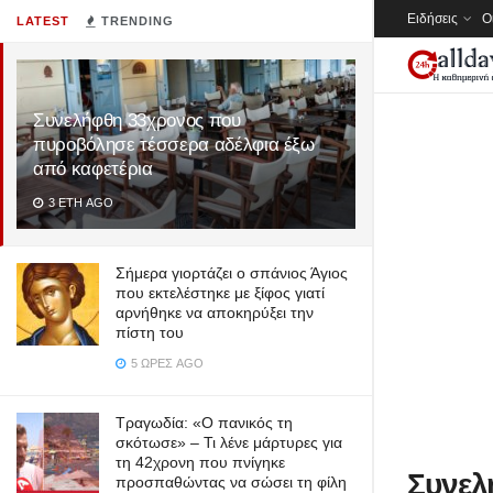
Ειδήσεις
Ο
LATEST
TRENDING
Συνελήφθη 33χρονος που
πυροβόλησε τέσσερα αδέλφια έξω
από καφετέρια
3 ΈΤΗ AGO
Σήμερα γιορτάζει ο σπάνιος Άγιος
που εκτελέστηκε με ξίφος γιατί
αρνήθηκε να αποκηρύξει την
πίστη του
5 ΏΡΕΣ AGO
Τραγωδία: «Ο πανικός τη
σκότωσε» – Τι λένε μάρτυρες για
τη 42χρονη που πνίγηκε
Συνελ
προσπαθώντας να σώσει τη φίλη