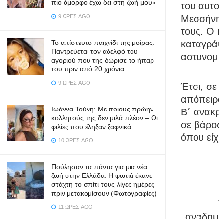
πιο όμορφο έχω δει στη ζωή μου»
του αυτ
9 ΏΡΕΣ AGO
Μεσσήνη
τους. Ο 
Το απίστευτο παιχνίδι της μοίρας:
καταγράψ
Παντρεύεται τον αδελφό του
αστυνομι
αγοριού που της δώρισε το ήπαρ
του πριν από 20 χρόνια
9 ΏΡΕΣ AGO
Έτσι, σε
απόπειρα
Ιωάννα Τούνη: Με ποιους πρώην
Β΄ ανακ
κολλητούς της δεν μιλά πλέον – Οι
σε βάρος
φιλίες που έληξαν ξαφνικά
όπου είχ
10 ΏΡΕΣ AGO
Πούλησαν τα πάντα για μια νέα
ζωή στην Ελλάδα: Η φωτιά έκανε
στάχτη το σπίτι τους λίγες ημέρες
πριν μετακομίσουν (Φωτογραφίες)
11 ΏΡΕΣ AGO
αναδημο