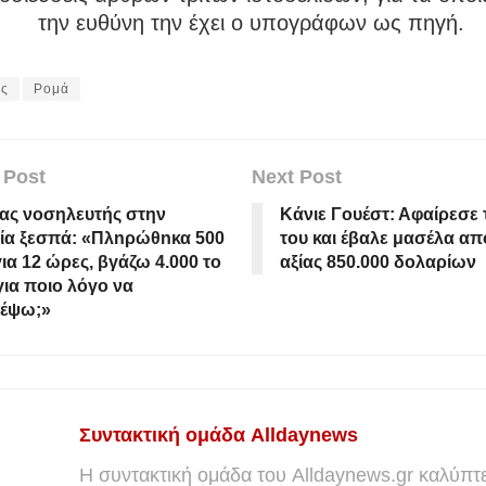
την ευθύνη την έχει ο υπογράφων ως πηγή.
ος
Ρομά
 Post
Next Post
ας νοσηλευτής στην
Κάνιε Γουέστ: Αφαίρεσε 
ία ξεσπά: «Πλnρώθnκα 500
του και έβαλε μασέλα από
ια 12 ώρες, βγάζω 4.000 το
αξίας 850.000 δολαρίων
για ποιο λόγο να
ρέψω;»
Συντακτική ομάδα Alldaynews
Η συντακτική ομάδα του Alldaynews.gr καλύπτε