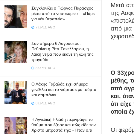
Μετά απ
Συγκλονίζει ο Γιώργος Παράσχος
της Ασφ
μέσα από το νοσοκομείο – «Πάμε
για νέα θεραπεία»
«πιστολέ
από μια 
7 ΏΡΕΣ AGO
χειροπέδ
Σαν σήμερα 6 Αυγούστου:
Πεθαίνει η Ρίτα Σακελλαρίου, η
λαϊκή ντίβα που έκανε τη ζωή της
τραγούδι
8 ΏΡΕΣ AGO
Ο 33χρο
μέθης, 
Ο Λάκης Γαβαλάς έχει σήμερα
από άγρ
γενέθλια και το γιόρτασε με τούρτα
και σαμπάνια
και, ότ
ότι είχ
8 ΏΡΕΣ AGO
οποία έ
Η Αγγελική Ηλιάδη περιγράφει το
θαύμα που έζησε και πώς είδε τον
Οι φερόμ
Χριστό μπροστά της: «Ήταν ό,τι