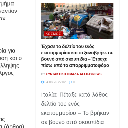
τμήμα
ναντίον
αν
ΚΌΣΜΟΣ
Έχασε το δελτίο του ενός
ία για
εκατομμυρίου και το ξαναβρήκε σε
ση και ο
βουνό από σκουπίδια – Έτρεχε
ύλληψης
πίσω από το απορριμματοφόρο
 Άργος
BY
ΣΥΝΤΑΚΤΙΚΉ ΟΜΆΔΑ ALLDAYNEWS
04-08-26 22:02
0
Ιταλία: Πέταξε κατά λάθος
δελτίο του ενός
εκατομμυρίου – Το βρήκαν
ις
σε βουνό από σκουπίδια
α (άρθρα)