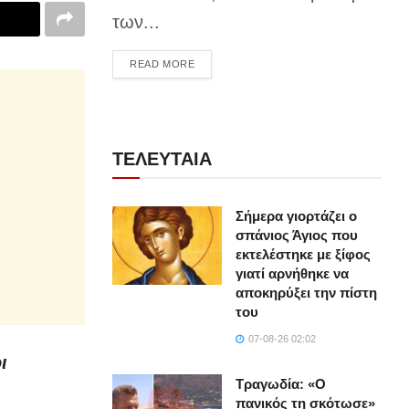
των...
DETAILS
READ MORE
ΤΕΛΕΥΤΑΙΑ
Σήμερα γιορτάζει ο
σπάνιος Άγιος που
εκτελέστηκε με ξίφος
γιατί αρνήθηκε να
αποκηρύξει την πίστη
του
07-08-26 02:02
ι
Τραγωδία: «Ο
πανικός τη σκότωσε»