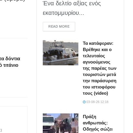
Ένα δελτίο αξίας ενός
εκατομμυρίου...
DETAILS
READ MORE
Τα κατάφεραν:
Βρέθηκε και ο
τελευταίος
τα δόντια
αγνοούμενος
 τιτάνιο
της παρέας των
τουριστών μετά
την παράσυρση
του ιστιοφόρου
τους (video)
03-08-26 12:18
Πράξη
ανθρωπιάς:
Οδηγός σώζει
ι