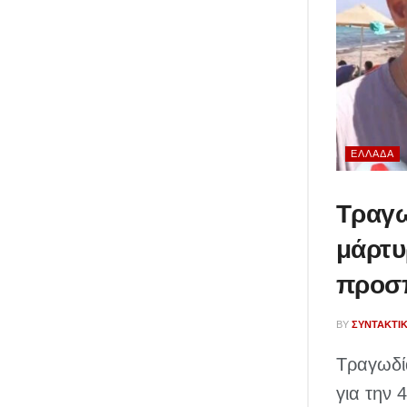
ΕΛΛΆΔΑ
Τραγω
μάρτυ
προσπ
BY
ΣΥΝΤΑΚΤΙ
Τραγωδί
για την 