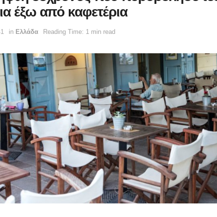
ια έξω από καφετέρια
41
in
Ελλάδα
Reading Time: 1 min read