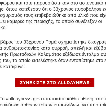
οφώρου και τότε παρουσιάστηκαν στο αστυνομικό 
ς, όπου κατέθεσαν ότι ο 33χρονος πυροβόλησε ε
ισχυρισμός τους επιβεβαιώθηκε από υλικό που είχ
ει κάμερες της περιοχής, το οποίο συνέλεξαν οι
κοί.
 βάρος του 33χρονου Ρομά σχηματίστηκε δικογραφ
 ανθρωποκτονίας κατά συρροή, απειλή και εξύβρι
ριτής Πρωτοδικών Καλαμάτας εξέδωσε ένταλμα σ
 του, το οποίο εκτελέστηκε όταν εντοπίστηκε στο
ε καταφύγει.
ΣΥΝΕΧΙΣΤΕ ΣΤΟ ALLDAYNEWS
To «alldaynews.gr» αποποιείται κάθε ευθύνη από τ
σιεύσεις άρθρων τρίτων ιστοσελίδων, για τα οποί