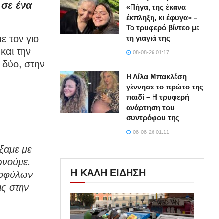
 σε ένα
«Πήγα, της έκανα
έκπληξη, κι έφυγα» –
Το τρυφερό βίντεο με
 τον γιο
τη γιαγιά της
και την
08-08-26 01:17
 δύο, στην
Η Λίλα Μπακλέση
γέννησε το πρώτο της
παιδί – Η τρυφερή
ανάρτηση του
συντρόφου της
08-08-26 01:11
έξαμε με
ωνούμε.
Η ΚΑΛΗ ΕΙΔΗΣΗ
ομοφύλων
ις στην