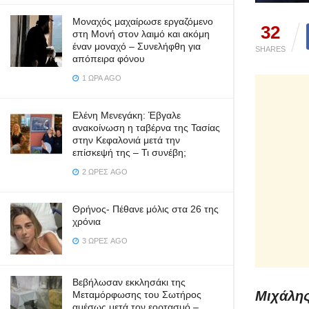
Μοναχός μαχαίρωσε εργαζόμενο
32
στη Μονή στον λαιμό και ακόμη
έναν μοναχό – Συνελήφθη για
SHARES
απόπειρα φόνου
1 ΏΡΑ AGO
Ελένη Μενεγάκη: Έβγαλε
ανακοίνωση η ταβέρνα της Τασίας
στην Κεφαλονιά μετά την
επίσκεψή της – Τι συνέβη;
2 ΏΡΕΣ AGO
Θρήνος- Πέθανε μόλις στα 26 της
χρόνια
3 ΏΡΕΣ AGO
Βεβήλωσαν εκκλησάκι της
Μιχάλης
Μεταμόρφωσης του Σωτήρος
αμέσως μετά τον εορτασμό –