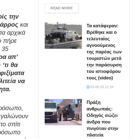
DETAILS
READ MORE
ίς την
θάρρος
και
Τα κατάφεραν:
σα αρχικά
Βρέθηκε και ο
τελευταίος
ο πήρε
αγνοούμενος
 35
της παρέας των
ρα απ’
τουριστών μετά
‘τι θα
την παράσυρση
του ιστιοφόρου
σφιξίματα
τους (video)
ιτεία να
03-08-26 12:18
ητα.
Πράξη
απρόσωπο,
ανθρωπιάς:
Οδηγός σώζει
μεγαλώνουν
άνδρα που
το σπίτι
πνιγόταν στην
πρόσωπο
πλατεία