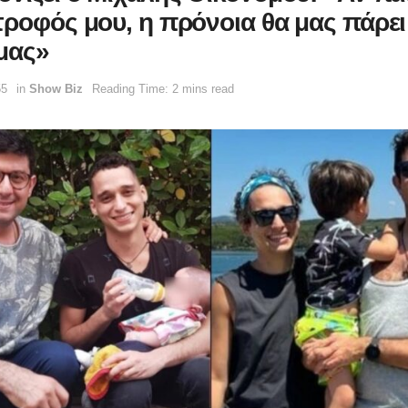
τροφός μου, η πρόνοια θα μας πάρει
 μας»
55
in
Show Biz
Reading Time: 2 mins read