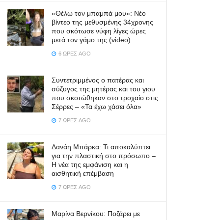
«Θέλω τον μπαμπά μου»: Νέο
βίντεο της μεθυσμένης 34χρονης
που σκότωσε νύφη λίγες ώρες
μετά τον γάμο της (video)
6 ΏΡΕΣ AGO
Συντετριμμένος ο πατέρας και
σύζυγος της μητέρας και του γιου
που σκοτώθηκαν στο τροχαίο στις
Σέρρες – «Τα έχω χάσει όλα»
7 ΏΡΕΣ AGO
Δανάη Μπάρκα: Τι αποκαλύπτει
για την πλαστική στο πρόσωπο –
Η νέα της εμφάνιση και η
αισθητική επέμβαση
7 ΏΡΕΣ AGO
Μαρίνα Βερνίκου: Ποζάρει με