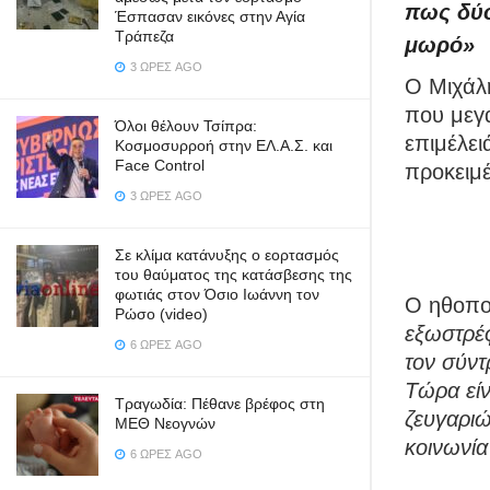
πως δύο
Έσπασαν εικόνες στην Αγία
Τράπεζα
μωρό»
3 ΏΡΕΣ AGO
Ο Μιχάλ
που μεγα
Όλοι θέλουν Τσίπρα:
επιμέλει
Κοσμοσυρροή στην ΕΛ.Α.Σ. και
Face Control
προκειμ
3 ΏΡΕΣ AGO
Σε κλίμα κατάνυξης ο εορτασμός
του θαύματος της κατάσβεσης της
φωτιάς στον Όσιο Ιωάννη τον
Ο ηθοπο
Ρώσο (video)
εξωστρέφ
6 ΏΡΕΣ AGO
τον σύντ
Τώρα είν
Τραγωδία: Πέθανε βρέφος στη
ζευγαριώ
ΜΕΘ Νεογνών
κοινωνία
6 ΏΡΕΣ AGO