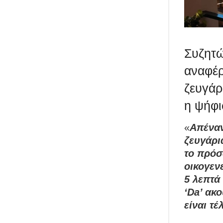
Συζητώ
αναφέρ
ζευγάρ
η ψήφι
«
Απέναν
ζευγάρι
το πρόσ
οικογεν
5 λεπτά
‘Da’ ακο
είναι τέ