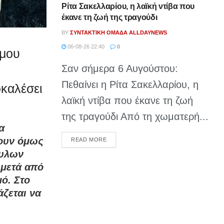
Ρίτα Σακελλαρίου, η λαϊκή ντίβα που
έκανε τη ζωή της τραγούδι
BY
ΣΥΝΤΑΚΤΙΚΉ ΟΜΆΔΑ ALLDAYNEWS
06-08-26 22:40
0
όμου
Σαν σήμερα 6 Αυγούστου:
Πεθαίνει η Ρίτα Σακελλαρίου, η
οκαλέσει
λαϊκή ντίβα που έκανε τη ζωή
της τραγούδι Από τη χωματερή...
α
δουν όμως
DETAILS
READ MORE
φυλων
 μετά από
μό. Στο
άζεται να