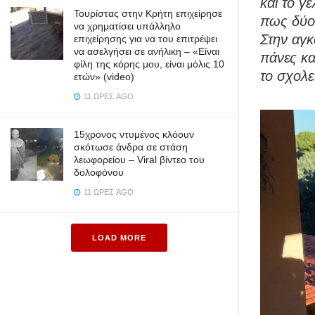
και το γ
Τουρίστας στην Κρήτη επιχείρησε
πως δύο 
να χρηματίσει υπάλληλο
Στην αγκ
επιχείρησης για να του επιτρέψει
να ασελγήσει σε ανήλικη – «Είναι
πάνες κα
φίλη της κόρης μου, είναι μόλις 10
το σχολε
ετών» (video)
11 ΏΡΕΣ AGO
15χρονος ντυμένος κλόουν
σκότωσε άνδρα σε στάση
λεωφορείου – Viral βίντεο του
δολοφόνου
11 ΏΡΕΣ AGO
LOAD MORE