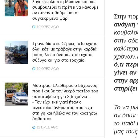
λαγοκέφαλο στη Μύκονο και μας
συμβουλεύει τι πρέπει να κάνουμε
αν συναντηθούμε με το
Στην πο
συγκεκριμένο ψάρι
ανάγκη 
10 ΏΡΕΣ AGO
κουβαλού
στην αδε
Τραγωδία στις Σέρρες: «Τα έχασα
καλύτερα
όλα, κάτι με τράβαγε στην καρδιά
μου», λέει ο άνδρας που έχασε
χρόνων.
σύζυγο και γιο στο τροχαίο
ό,τι περ
10 ΏΡΕΣ AGO
γίνει αν
στην αρ
Μυστράς: Ελεύθερος ο 55χρονος
στηρίξει
που έκρυβε τον νεκρό πατέρα του
σε καταψύκτη για 2,5 χρόνια –
«Τον είχα εκεί γιατί ήταν ο
Το να μι
τελευταίος άνθρωπος που είχα
στη γη και ήθελα να τον κρατήσω
αν δουν 
άφθαρτο»
το παιδί
11 ΏΡΕΣ AGO
μας τους