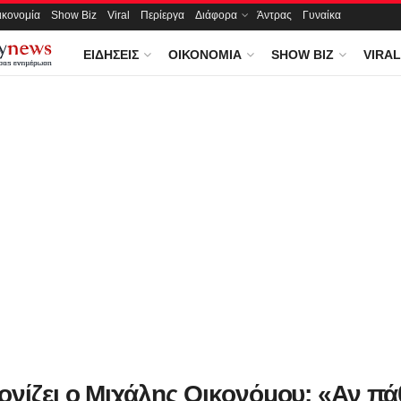
ικονομία
Show Biz
Viral
Περίεργα
Διάφορα
Άντρας
Γυναίκα
ΕΙΔΉΣΕΙΣ
ΟΙΚΟΝΟΜΊΑ
SHOW BIZ
VIRAL
νίζει ο Μιχάλης Οικονόμου: «Αν πάθ