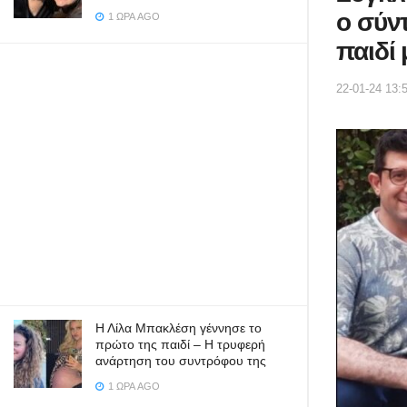
ο σύν
1 ΏΡΑ AGO
παιδί
22-01-24 13:
Η Λίλα Μπακλέση γέννησε το
πρώτο της παιδί – Η τρυφερή
ανάρτηση του συντρόφου της
1 ΏΡΑ AGO