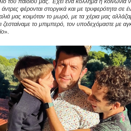
έλιο του παιδιού μας. Έχει ένα κόλλημα η κοινωνία 
άντρες φέρονται στοργικά και με τρυφερότητα σε έ
αλιά μας κοιμόταν το μωρό, με τα χέρια μας αλλάζαμ
ι ζεσταίναμε το μπιμπερό, τον υποδεχόμαστε με αγ
ίο
».