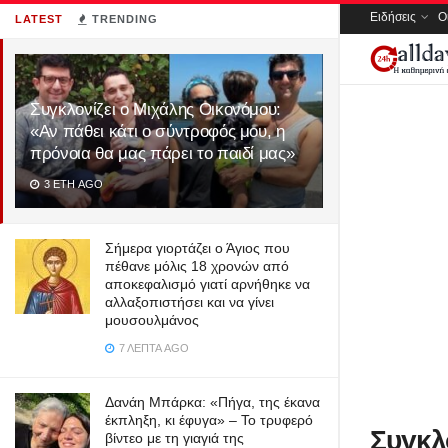
Ειδήσεις
Ο
LATEST
TRENDING
Συγκλονίζει ο Μιχάλης Οικονόμου:
«Αν πάθει κάτι ο σύντροφός μου, η
πρόνοια θα μας πάρει το παιδί μας»
3 ΈΤΗ AGO
Σήμερα γιορτάζει ο Άγιος που
πέθανε μόλις 18 χρονών από
αποκεφαλισμό γιατί αρνήθηκε να
αλλαξοπιστήσει και να γίνει
μουσουλμάνος
7 ΛΕΠΤΆ AGO
Δανάη Μπάρκα: «Πήγα, της έκανα
έκπληξη, κι έφυγα» – Το τρυφερό
Συγκλο
βίντεο με τη γιαγιά της