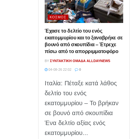
ΚΌΣΜΟΣ
Έχασε το δελτίο του ενός
εκατομμυρίου και το ξαναβρήκε σε
βουνό από σκουπίδια – Έτρεχε
πίσω από το απορριμματοφόρο
BY
ΣΥΝΤΑΚΤΙΚΉ ΟΜΆΔΑ ALLDAYNEWS
04-08-26 22:02
0
Ιταλία: Πέταξε κατά λάθος
δελτίο του ενός
εκατομμυρίου – Το βρήκαν
σε βουνό από σκουπίδια
Ένα δελτίο αξίας ενός
εκατομμυρίου...