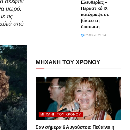
να σκεφτεί
Ελευθερίας –
να μωρό.
Περαστικό ΙΧ
κατέγραψε σε
ε τις
βίντεο τη
καλιά από
διάσωση
02-08-26 21:24
ΜΗΧΑΝΗ ΤΟΥ ΧΡΟΝΟΥ
ΜΗΧΑΝΉ ΤΟΥ ΧΡΌΝΟΥ
Σαν σήμερα 6 Αυγούστου: Πεθαίνει η