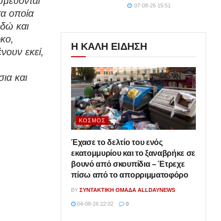
σμεύονται
07-08-26 15:51
τα οποία
εδώ και
ρκο,
Η ΚΑΛΗ ΕΙΔΗΣΗ
νουν εκεί,
ια και
ΚΌΣΜΟΣ
Έχασε το δελτίο του ενός
εκατομμυρίου και το ξαναβρήκε σε
βουνό από σκουπίδια – Έτρεχε
πίσω από το απορριμματοφόρο
BY
ΣΥΝΤΑΚΤΙΚΉ ΟΜΆΔΑ ALLDAYNEWS
04-08-26 22:02
0