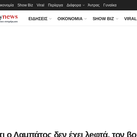
ικονομία
Show Biz
Viral
Περίεργα
Διάφορα
Άντρας
Γυναίκα
ΕΙΔΉΣΕΙΣ
ΟΙΚΟΝΟΜΊΑ
SHOW BIZ
VIRAL
τι ο Λαμπάτος δεν έχει λeφτά, τον β