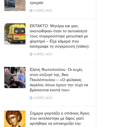
τροχαίο
5 ΏΡΕΣ AGO
ΕΚΤΑΚΤΟ: Μητέρα και γιος
σκοτώθηκαν όταν το αυτοκίνητό
τους συγκρούστηκε μετωπικά με
φορτηγό – Είχε κάμερα που
κατέγραψε τη σύγκρουση (video)
9 ΏΡΕΣ AGO
Ελένη Φωτοπούλου: Οι ευχές
στον σύζυγό της, Άκη
Παυλόπουλου – «Ο φύλακας
άγγελος όσων έχουν την τύχη να
βρίσκονται κοντά του»
9 ΏΡΕΣ AGO
Σήμερα γιορτάζει ο σπάνιος Άγιος
που εκτελέστηκε με ξίφος γιατί
αρνήθηκε να αποκηρύξει την