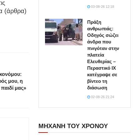
ις
03-08-26 12:18
α (άρθρα)
Πράξη
ανθρωπιάς:
Οδηγός σώζει
άνδρα που
πνιγόταν στην
πλατεία
Ελευθερίας –
Περαστικό ΙΧ
ικονόμου:
κατέγραψε σε
βίντεο τη
φός μου, η
διάσωση
 παιδί μας»
02-08-26 21:24
ΜΗΧΑΝΗ ΤΟΥ ΧΡΟΝΟΥ