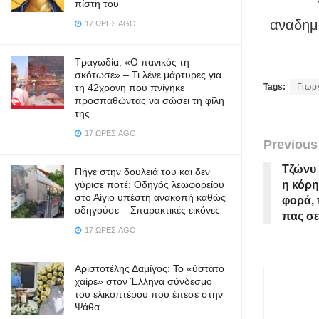
πίστη του
αναδημο
17 ΏΡΕΣ AGO
Τραγωδία: «Ο πανικός τη
σκότωσε» – Τι λένε μάρτυρες για
τη 42χρονη που πνίγηκε
Tags:
Γιώρ
προσπαθώντας να σώσει τη φίλη
της
17 ΏΡΕΣ AGO
Previous
Τζώνυ
Πήγε στην δουλειά του και δεν
γύρισε ποτέ: Οδηγός λεωφορείου
η κόρη
στο Αίγιο υπέστη ανακοπή καθώς
φορά, 
οδηγούσε – Σπαρακτικές εικόνες
πας σε
17 ΏΡΕΣ AGO
Αριστοτέλης Δαμίγος: Το «ύστατο
χαίρε» στον Έλληνα σύνδεσμο
του ελικοπτέρου που έπεσε στην
Ψάθα