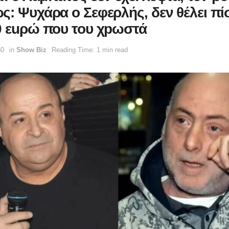
ς: Ψυχάρα ο Σεφερλής, δεν θέλει πί
0 εuρώ που του χpωστά
50
in
Show Biz
Reading Time: 1 min read