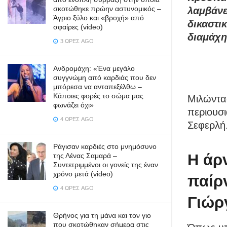
σκοτώθηκε πρώην αστυνομικός –
λαμβάνε
Άγριο ξύλο και «βροχή» από
δικαστι
σφαίρες (video)
διαμάχη
3 ΏΡΕΣ AGO
Ανδρομάχη: «Ένα μεγάλο
συγγνώμη από καρδιάς που δεν
μπόρεσα να ανταπεξέλθω –
Κάποιες φορές το σώμα μας
Μιλώντας
φωνάζει όχι»
περιουσι
4 ΏΡΕΣ AGO
Σεφερλή
Ράγισαν καρδιές στο μνημόσυνο
Η άρ
της Λένας Σαμαρά –
Συντετριμμένοι οι γονείς της έναν
χρόνο μετά (video)
παίρ
4 ΏΡΕΣ AGO
Γιώρ
Θρήνος για τη μάνα και τον γιο
που σκοτώθηκαν σήμερα στις