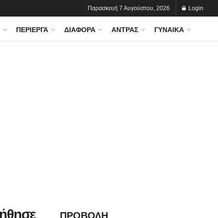
Παρασκευή 7 Αυγούστου, 2026
Login
ΠΕΡΊΕΡΓΑ
ΔΙΆΦΟΡΑ
ΆΝΤΡΑΣ
ΓΥΝΑΊΚΑ
οήθησε
ΠΡΟΒΟΛΗ