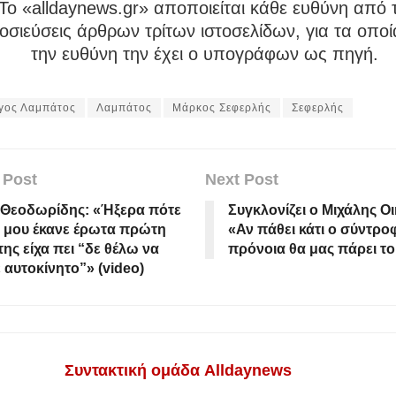
To «alldaynews.gr» αποποιείται κάθε ευθύνη από τ
σιεύσεις άρθρων τρίτων ιστοσελίδων, για τα οποί
την ευθύνη την έχει ο υπογράφων ως πηγή.
γος Λαμπάτος
Λαμπάτος
Μάρκος Σεφερλής
Σεφερλής
 Post
Next Post
 Θεοδωρίδης: «Ήξερα πότε
Συγκλονίζει ο Μιχάλης Ο
 μου έκανε έρωτα πρώτη
«Αν πάθει κάτι ο σύντρο
της είχα πει “δε θέλω να
πρόνοια θα μας πάρει το
 αυτοκίνητο”» (video)
Συντακτική ομάδα Alldaynews