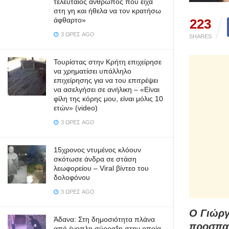
τελευταίος άνθρωπος που είχα
στη γη και ήθελα να τον κρατήσω
άφθαρτο»
223
3 ΏΡΕΣ AGO
SHARES
Τουρίστας στην Κρήτη επιχείρησε
να χρηματίσει υπάλληλο
επιχείρησης για να του επιτρέψει
να ασελγήσει σε ανήλικη – «Είναι
φίλη της κόρης μου, είναι μόλις 10
ετών» (video)
3 ΏΡΕΣ AGO
15χρονος ντυμένος κλόουν
σκότωσε άνδρα σε στάση
λεωφορείου – Viral βίντεο του
δολοφόνου
3 ΏΡΕΣ AGO
Ο Γιώργ
Άδανα: Στη δημοσιότητα πλάνα
προσπαθ
από ένοπλη σύρραξη στην οποία