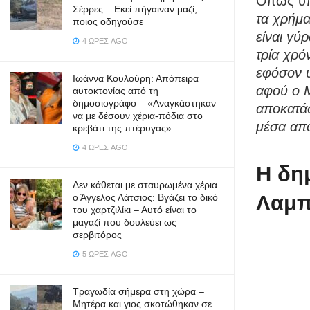
Όπως υπ
Σέρρες – Εκεί πήγαιναν μαζί,
τα χρήμα
ποιος οδηγούσε
είναι γύ
4 ΏΡΕΣ AGO
τρία χρό
εφόσον υ
Ιωάννα Κουλούρη: Απόπειρα
αφού ο Μ
αυτοκτονίας από τη
δημοσιογράφο – «Aναγκάστηκαν
αποκατάσ
να με δέσουν χέρια-πόδια στο
μέσα απ
κρεβάτι της πτέρυγας»
4 ΏΡΕΣ AGO
Η δη
Δεν κάθεται με σταυρωμένα χέρια
Λαμπ
ο Άγγελος Λάτσιος: Βγάζει το δικό
του χαρτζιλίκι – Αυτό είναι το
μαγαζί που δουλεύει ως
σερβιτόρος
5 ΏΡΕΣ AGO
Τραγωδία σήμερα στη χώρα –
Μητέρα και γιος σκοτώθηκαν σε