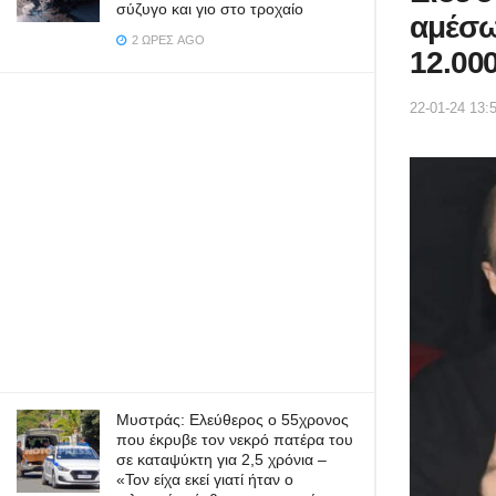
σύζυγο και γιο στο τροχαίο
αμέσω
2 ΏΡΕΣ AGO
12.00
22-01-24 13:
Μυστράς: Ελεύθερος ο 55χρονος
που έκρυβε τον νεκρό πατέρα του
σε καταψύκτη για 2,5 χρόνια –
«Τον είχα εκεί γιατί ήταν ο