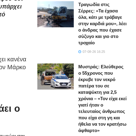
Τραγωδία στις
υπάρχει
Σέρρες: «Τα έχασα
πό
όλα, κάτι με τράβαγε
στην καρδιά μου», λέει
ο άνδρας που έχασε
σύζυγο και γιο στο
τροχαίο
07-08-26 16:25
χει κανένα
τον Μάρκο
Μυστράς: Ελεύθερος
ο 55χρονος που
έκρυβε τον νεκρό
πατέρα του σε
καταψύκτη για 2,5
χρόνια – «Τον είχα εκεί
γιατί ήταν ο
άει ο
τελευταίος άνθρωπος
που είχα στη γη και
ήθελα να τον κρατήσω
άφθαρτο»