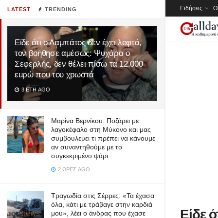
Ειδήσεις
Ο
LATEST
TRENDING
Είδε ότι ο Λαμπάτος δεν έχει λeφτά,
τον βοήθησε αμέσως: Ψυχάρα ο
Σεφερλής, δεν θέλει πίσω τα 12.000
εuρώ που του χpωστά
3 ΈΤΗ AGO
Μαρίνα Βερνίκου: Ποζάρει με
λαγοκέφαλο στη Μύκονο και μας
συμβουλεύει τι πρέπει να κάνουμε
αν συναντηθούμε με το
συγκεκριμένο ψάρι
2 ΏΡΕΣ AGO
Τραγωδία στις Σέρρες: «Τα έχασα
όλα, κάτι με τράβαγε στην καρδιά
Είδε ό
μου», λέει ο άνδρας που έχασε