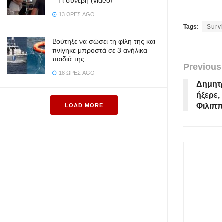
– Tι συνέβη (video)
13 ΏΡΕΣ AGO
Tags:
Surv
Βούτηξε να σώσει τη φίλη της και
πνίγηκε μπροστά σε 3 ανήλικα
παιδιά της
Previous
18 ΏΡΕΣ AGO
Δημητ
ήξερε,
Φιλιππ
LOAD MORE