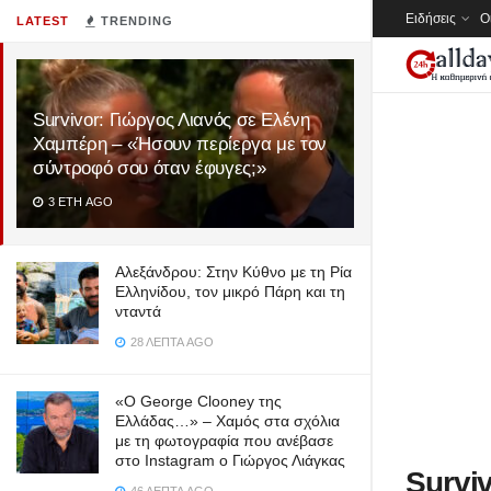
Ειδήσεις
Ο
LATEST
TRENDING
Survivor: Γιώργος Λιανός σε Ελένη
Χαμπέρη – «Ήσουν περίεργα με τον
σύντροφό σου όταν έφυγες;»
3 ΈΤΗ AGO
Αλεξάνδρου: Στην Κύθνο με τη Ρία
Ελληνίδου, τον μικρό Πάρη και τη
νταντά
28 ΛΕΠΤΆ AGO
«Ο George Clooney της
Ελλάδας…» – Χαμός στα σχόλια
με τη φωτογραφία που ανέβασε
στο Instagram ο Γιώργος Λιάγκας
Survi