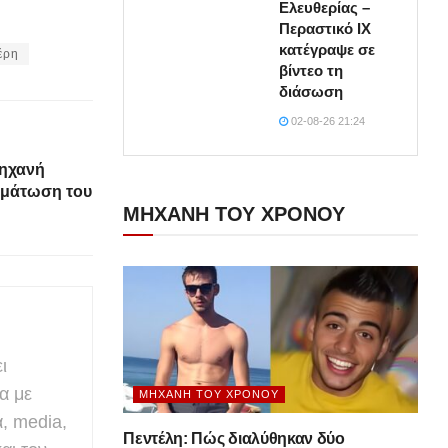
Ελευθερίας –
Περαστικό ΙΧ
κατέγραψε σε
έρη
βίντεο τη
διάσωση
02-08-26 21:24
μηχανή
ωμάτωση του
ΜΗΧΑΝΗ ΤΟΥ ΧΡΟΝΟΥ
ι
α με
ΜΗΧΑΝΉ ΤΟΥ ΧΡΌΝΟΥ
α, media,
Πεντέλη: Πώς διαλύθηκαν δύο