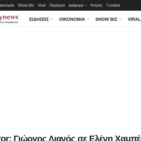
ικονομία
Show Biz
Viral
Περίεργα
Διάφορα
Άντρας
Γυναίκα
ΕΙΔΉΣΕΙΣ
ΟΙΚΟΝΟΜΊΑ
SHOW BIZ
VIRAL
vor: Γιώργος Λιανός σε Ελένη Χαμπέ