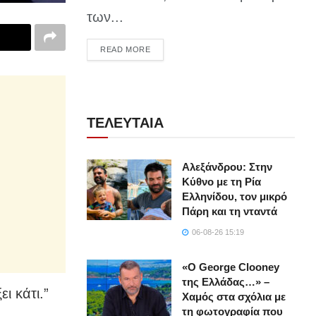
των...
DETAILS
READ MORE
ΤΕΛΕΥΤΑΙΑ
Αλεξάνδρου: Στην
Κύθνο με τη Ρία
Ελληνίδου, τον μικρό
Πάρη και τη νταντά
06-08-26 15:19
«Ο George Clooney
της Ελλάδας…» –
ι κάτι.”
Χαμός στα σχόλια με
τη φωτογραφία που