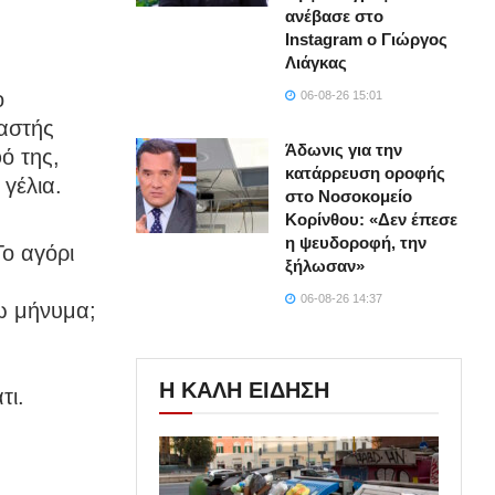
ανέβασε στο
Instagram ο Γιώργος
Λιάγκας
ο
06-08-26 15:01
ιαστής
Άδωνις για την
ό της,
κατάρρευση οροφής
 γέλια.
στο Νοσοκομείο
Κορίνθου: «Δεν έπεσε
η ψευδοροφή, την
Το αγόρι
ξήλωσαν»
06-08-26 14:37
βω μήνυμα;
Η ΚΑΛΗ ΕΙΔΗΣΗ
τι.