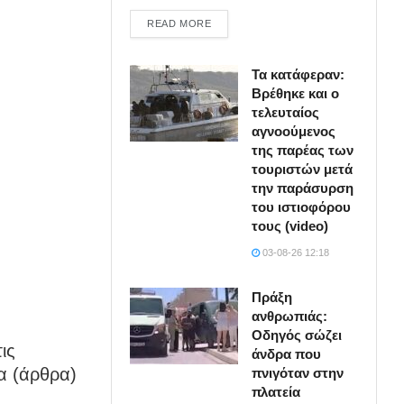
DETAILS
READ MORE
Τα κατάφεραν:
Βρέθηκε και ο
τελευταίος
αγνοούμενος
της παρέας των
τουριστών μετά
την παράσυρση
του ιστιοφόρου
τους (video)
03-08-26 12:18
Πράξη
ανθρωπιάς:
Οδηγός σώζει
ις
άνδρα που
α (άρθρα)
πνιγόταν στην
πλατεία