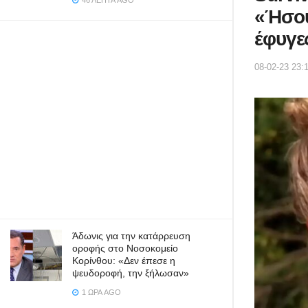
46 ΛΕΠΤΆ AGO
«Ήσου
έφυγε
08-02-23 23:
Άδωνις για την κατάρρευση
οροφής στο Νοσοκομείο
Κορίνθου: «Δεν έπεσε η
ψευδοροφή, την ξήλωσαν»
1 ΏΡΑ AGO