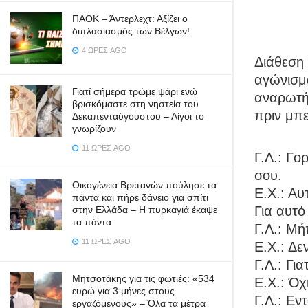
ΠΑΟΚ – Άντερλεχτ: Αξίζει ο
διπλασιασμός των Βέλγων!
4 ΏΡΕΣ AGO
Διάθεση 
αγώνισμα
Γιατί σήμερα τρώμε ψάρι ενώ
αναρωτήθ
βρισκόμαστε στη νηστεία του
πριν μπε
Δεκαπενταύγουστου – Λίγοι το
γνωρίζουν
11 ΏΡΕΣ AGO
Γ.Λ.: Γο
σου.
Οικογένεια Βρετανών πούλησε τα
Ε.Χ.: Αυ
πάντα και πήρε δάνειο για σπίτι
Για αυτό
στην Ελλάδα – Η πυρκαγιά έκαψε
τα πάντα
Γ.Λ.: Μή
11 ΏΡΕΣ AGO
Ε.Χ.: Δε
Γ.Λ.: Γι
Μητσοτάκης για τις φωτιές: «534
Ε.Χ.: Όχ
ευρώ για 3 μήνες στους
Γ.Λ.: Εν
εργαζόμενους» – Όλα τα μέτρα