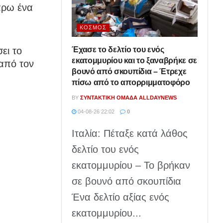
άρω ένα
ΚΌΣΜΟΣ
Έχασε το δελτίο του ενός
ει το
εκατομμυρίου και το ξαναβρήκε σε
 από τον
βουνό από σκουπίδια – Έτρεχε
πίσω από το απορριμματοφόρο
BY
ΣΥΝΤΑΚΤΙΚΉ ΟΜΆΔΑ ALLDAYNEWS
04-08-26 22:02
0
Ιταλία: Πέταξε κατά λάθος
δελτίο του ενός
εκατομμυρίου – Το βρήκαν
σε βουνό από σκουπίδια
Ένα δελτίο αξίας ενός
εκατομμυρίου...