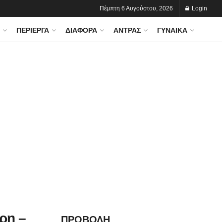
Πέμπτη 6 Αυγούστου, 2026
Login
ΠΕΡΊΕΡΓΑ
ΔΙΆΦΟΡΑ
ΆΝΤΡΑΣ
ΓΥΝΑΊΚΑ
ρη –
ΠΡΟΒΟΛΗ