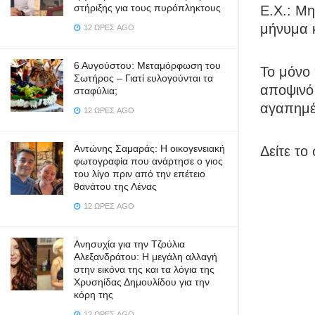
στήριξης για τους πυρόπληκτους
Ε.Χ.: Μη
μήνυμα κ
12 ΏΡΕΣ AGO
6 Αυγούστου: Μεταμόρφωση του
Το μόνο 
Σωτήρος – Γιατί ευλογούνται τα
αποψινό 
σταφύλια;
αγαπημέ
12 ΏΡΕΣ AGO
Αντώνης Σαμαράς: Η οικογενειακή
Δείτε το
φωτογραφία που ανάρτησε ο γιος
του λίγο πριν από την επέτειο
θανάτου της Λένας
12 ΏΡΕΣ AGO
Ανησυχία για την Τζούλια
Αλεξανδράτου: Η μεγάλη αλλαγή
στην εικόνα της και τα λόγια της
Χρυσηίδας Δημουλίδου για την
κόρη της
12 ΏΡΕΣ AGO