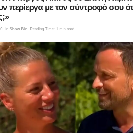
ν περίεργα με τον σύντροφό σου ό
ς;»
10
in
Show Biz
Reading Time: 1 min read