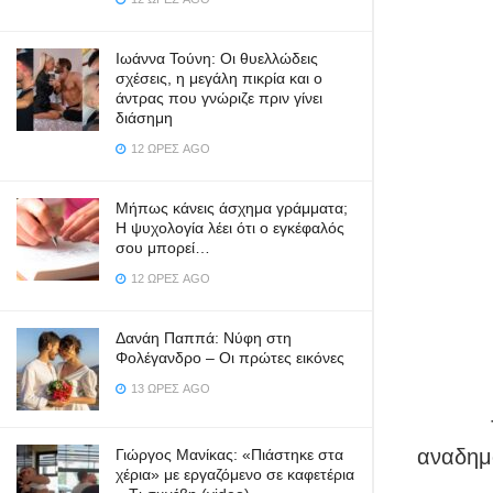
Ιωάννα Τούνη: Οι θυελλώδεις
σχέσεις, η μεγάλη πικρία και ο
άντρας που γνώριζε πριν γίνει
διάσημη
12 ΏΡΕΣ AGO
Μήπως κάνεις άσχημα γράμματα;
Η ψυχολογία λέει ότι ο εγκέφαλός
σου μπορεί…
12 ΏΡΕΣ AGO
Δανάη Παππά: Νύφη στη
Φολέγανδρο – Οι πρώτες εικόνες
13 ΏΡΕΣ AGO
αναδημο
Γιώργος Μανίκας: «Πιάστηκε στα
χέρια» με εργαζόμενο σε καφετέρια