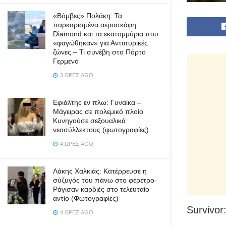
«Βόμβες» Πολάκη: Τα
παρκαρισμένα αεροσκάφη
Diamond και τα εκατομμύρια που
«φαγώθηκαν» για Αντιπυρικές
ζώνες – Τι συνέβη στο Πόρτο
Γερμενό
3 ΏΡΕΣ AGO
Εφιάλτης εν πλω: Γυναίκα –
Μάγειρας σε πολεμικό πλοίο
Κυνηγούσε σεξουαλικά
νεοσύλλεκτους (φωτογραφίες)
4 ΏΡΕΣ AGO
Λάκης Χαλκιάς: Κατέρρευσε η
σύζυγός του πάνω στο φέρετρο-
Ράγισαν καρδιές στο τελευταίο
αντίο (Φωτογραφίες)
Survivor
4 ΏΡΕΣ AGO