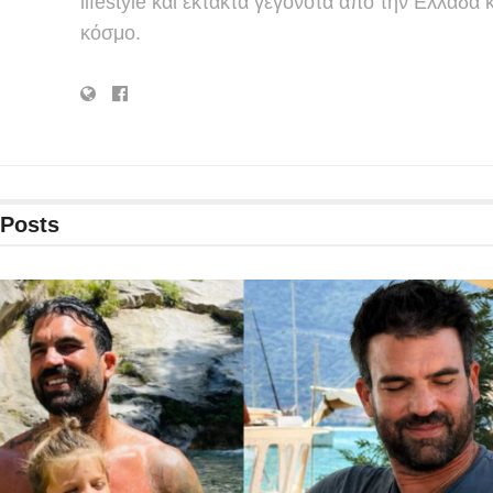
lifestyle και έκτακτα γεγονότα από την Ελλάδα κ
κόσμο.
Posts