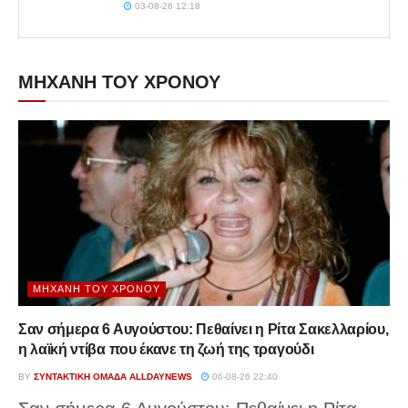
03-08-26 12:18
ΜΗΧΑΝΗ ΤΟΥ ΧΡΟΝΟΥ
ΜΗΧΑΝΉ ΤΟΥ ΧΡΌΝΟΥ
Σαν σήμερα 6 Αυγούστου: Πεθαίνει η Ρίτα Σακελλαρίου,
η λαϊκή ντίβα που έκανε τη ζωή της τραγούδι
BY
ΣΥΝΤΑΚΤΙΚΉ ΟΜΆΔΑ ALLDAYNEWS
06-08-26 22:40