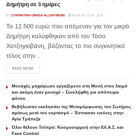
Δημήτρη σε 3 ημέρες
BY
ΣΥΝΤΑΚΤΙΚΉ ΟΜΆΔΑ ALLDAYNEWS
08-08-26 11:10
0
Τα 12.500 ευρώ που απέμεναν για τον μικρό
Δημήτρη καλύφθηκαν από τον Τάσο
Χατζηγιοβάνη, βάζοντας το πιο συγκινητικό
τέλος στην...
DETAILS
READ MORE
Μοναχός μαχαίρωσε εργαζόμενο στη Μονή στον λαιμό
και ακόμη έναν μοναχό – Συνελήφθη για απόπειρα
φόνου
Βεβήλωσαν εκκλησάκι της Μεταμόρφωσης του Σωτήρος
αμέσως μετά τον εορτασμό – Έσπασαν εικόνες στην
Αγία Τράπεζα
Όλοι θέλουν Τσίπρα: Κοσμοσυρροή στην ΕΛ.Α.Σ. και
Face Control