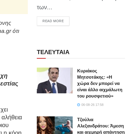
των...
DETAILS
READ MORE
ρονης
a.gr ότι
ΤΕΛΕΥΤΑΙΑ
Κυριάκος
υχη
Μητσοτάκης: «Η
 εστίας
χώρα δεν μπορεί να
είναι άλλο αιχμάλωτη
του ρουσφετιού»
06-08-26 17:58
χει
 αλήθεια
Τζούλια
οιου
Αλεξανδράτου: Άμεση
ι η κόρη
και αιχμηρή απάντηση