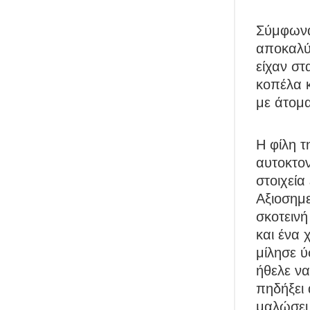
Σύμφωνα 
αποκαλύπ
είχαν στ
κοπέλα κ
με άτομ
Η φίλη τ
αυτοκτο
στοιχεία
Αξιοσημε
σκοτεινή
και ένα 
μίλησε ύ
ήθελε να
πηδήξει 
μαλώσει 