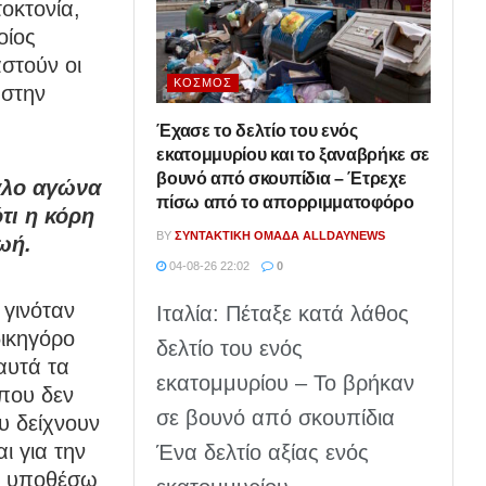
οκτονία,
οίος
στούν οι
ΚΌΣΜΟΣ
 στην
Έχασε το δελτίο του ενός
εκατομμυρίου και το ξαναβρήκε σε
βουνό από σκουπίδια – Έτρεχε
άλο αγώνα
πίσω από το απορριμματοφόρο
τι η κόρη
BY
ΣΥΝΤΑΚΤΙΚΉ ΟΜΆΔΑ ALLDAYNEWS
ωή.
04-08-26 22:02
0
 γινόταν
Ιταλία: Πέταξε κατά λάθος
δικηγόρο
δελτίο του ενός
αυτά τα
εκατομμυρίου – Το βρήκαν
που δεν
σε βουνό από σκουπίδια
υ δείχνουν
ι για την
Ένα δελτίο αξίας ενός
να υποθέσω