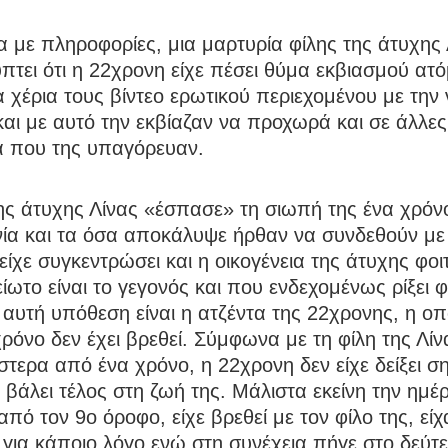
με πληροφορίες, μια μαρτυρία φίλης της άτυχης 
τει ότι η 22χρονη είχε πέσει θύμα εκβιασμού α
α χέρια τους βίντεο ερωτικού περιεχομένου με την
αι με αυτό την εκβίαζαν να προχωρά και σε άλλες
α που της υπαγόρευαν.
ης άτυχης Λίνας «έσπασε» τη σιωπή της ένα χρόν
νία και τα όσα αποκάλυψε ήρθαν να συνδεθούν με
 είχε συγκεντρώσει και η οικογένεια της άτυχης φοι
ίωτο είναι το γεγονός και που ενδεχομένως ρίξει 
 αυτή υπόθεση είναι η ατζέντα της 22χρονης, η ο
χρόνο δεν έχει βρεθεί. Σύμφωνα με τη φίλη της Λίν
στερα από ένα χρόνο, η 22χρονη δεν είχε δείξει 
 βάλει τέλος στη ζωή της. Μάλιστα εκείνη την ημέ
από τον 9ο όροφο, είχε βρεθεί με τον φίλο της, είχ
για κάποιο λόγο ενώ στη συνέχεια πήγε στο δεύτ