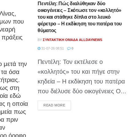
Πεντέλη: Πώς διαλύθηκαν δύο
οικογένειες – Σκότωσε τον «κολλητό»
Λίνας,
του και στάθηκε δίπλα στο λευκό
τόμων που
φέρετρο – Η εκδίκηση του πατέρα του
 νεαρή
θύματος
 πράξεις
BY
ΣΥΝΤΑΚΤΙΚΉ ΟΜΆΔΑ ALLDAYNEWS
31-07-26 08:51
0
Πεντέλη: Τον εκτέλεσε ο
ο μετά την
«κολλητός» του και πήγε στην
 τα όσα
τήτριας.
κηδεία – Η εκδίκηση του πατέρα
φως στη
που διέλυσε δύο οικογένειες Ο...
ποία εδώ
ας η οποία
DETAILS
READ MORE
σημεία πως
ρα πριν
αν
ερο όροφο