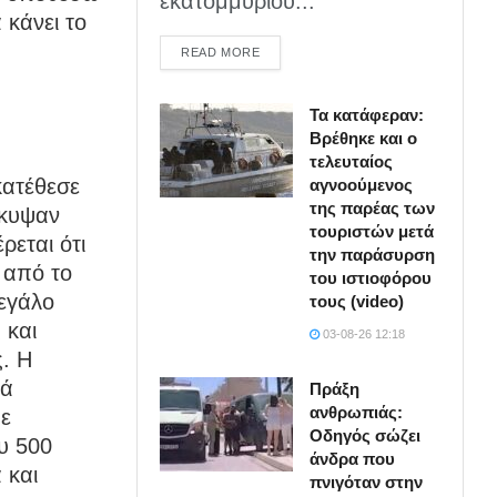
εκατομμυρίου...
 κάνει το
DETAILS
READ MORE
Τα κατάφεραν:
Βρέθηκε και ο
τελευταίος
κατέθεσε
αγνοούμενος
της παρέας των
έκυψαν
τουριστών μετά
ρεται ότι
την παράσυρση
 από το
του ιστιοφόρου
μεγάλο
τους (video)
 και
03-08-26 12:18
ς. Η
κά
Πράξη
ανθρωπιάς:
ε
Οδηγός σώζει
ου 500
άνδρα που
 και
πνιγόταν στην