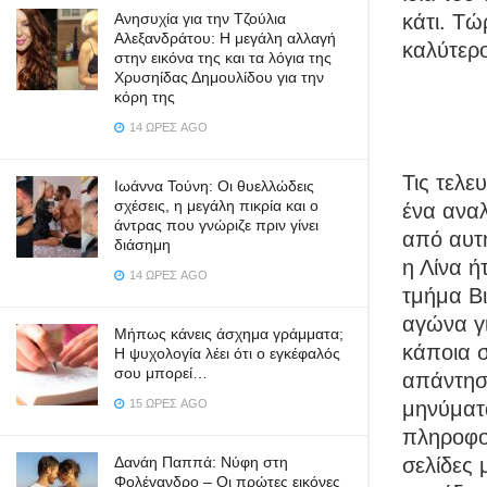
Ανησυχία για την Τζούλια
κάτι. Τώ
Αλεξανδράτου: Η μεγάλη αλλαγή
καλύτερο
στην εικόνα της και τα λόγια της
Χρυσηίδας Δημουλίδου για την
κόρη της
14 ΏΡΕΣ AGO
Τις τελε
Ιωάννα Τούνη: Οι θυελλώδεις
σχέσεις, η μεγάλη πικρία και ο
ένα ανα
άντρας που γνώριζε πριν γίνει
από αυτή
διάσημη
η Λίνα ή
14 ΏΡΕΣ AGO
τμήμα Βι
αγώνα γι
Μήπως κάνεις άσχημα γράμματα;
κάποια σ
Η ψυχολογία λέει ότι ο εγκέφαλός
σου μπορεί…
απάντηση
15 ΏΡΕΣ AGO
μηνύματ
πληροφορ
Δανάη Παππά: Νύφη στη
σελίδες 
Φολέγανδρο – Οι πρώτες εικόνες