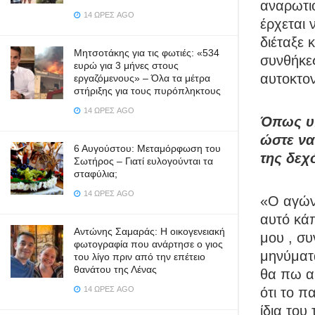
αναρωτιό
14 ΏΡΕΣ AGO
έρχεται 
διέταξε 
Μητσοτάκης για τις φωτιές: «534
συνθήκε
ευρώ για 3 μήνες στους
αυτοκτον
εργαζόμενους» – Όλα τα μέτρα
στήριξης για τους πυρόπληκτους
14 ΏΡΕΣ AGO
Όπως υπ
ώστε να
6 Αυγούστου: Μεταμόρφωση του
της δεχό
Σωτήρος – Γιατί ευλογούνται τα
σταφύλια;
14 ΏΡΕΣ AGO
«Ο αγώνα
αυτό κάπ
Αντώνης Σαμαράς: Η οικογενειακή
μου , συ
φωτογραφία που ανάρτησε ο γιος
μηνύματ
του λίγο πριν από την επέτειο
θανάτου της Λένας
θα πω α
14 ΏΡΕΣ AGO
ότι το π
ίδια το