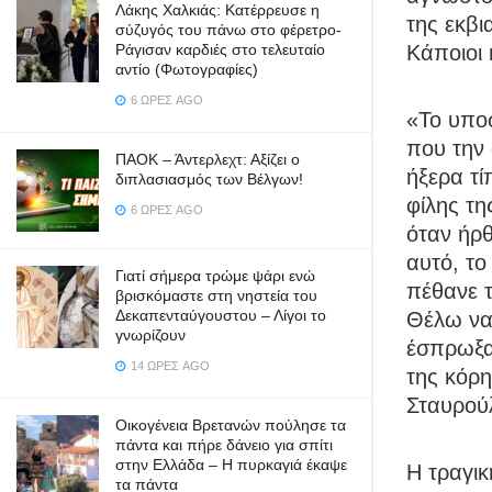
Λάκης Χαλκιάς: Κατέρρευσε η
της εκβι
σύζυγός του πάνω στο φέρετρο-
Ράγισαν καρδιές στο τελευταίο
Κάποιοι 
αντίο (Φωτογραφίες)
6 ΏΡΕΣ AGO
«To υποσ
που την
ΠΑΟΚ – Άντερλεχτ: Αξίζει ο
ήξερα τί
διπλασιασμός των Βέλγων!
φίλης τη
6 ΏΡΕΣ AGO
όταν ήρθ
αυτό, το
Γιατί σήμερα τρώμε ψάρι ενώ
πέθανε τ
βρισκόμαστε στη νηστεία του
Δεκαπενταύγουστου – Λίγοι το
Θέλω να 
γνωρίζουν
έσπρωξα
14 ΏΡΕΣ AGO
της κόρη
Σταυρού
Οικογένεια Βρετανών πούλησε τα
πάντα και πήρε δάνειο για σπίτι
στην Ελλάδα – Η πυρκαγιά έκαψε
Η τραγικ
τα πάντα