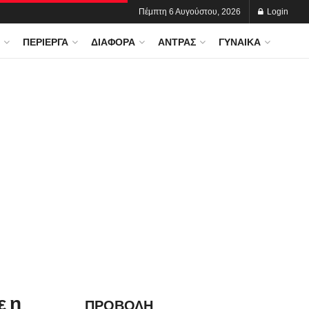
Πέμπτη 6 Αυγούστου, 2026
Login
ΠΕΡΊΕΡΓΑ
ΔΙΆΦΟΡΑ
ΆΝΤΡΑΣ
ΓΥΝΑΊΚΑ
ε η
ΠΡΟΒΟΛΗ