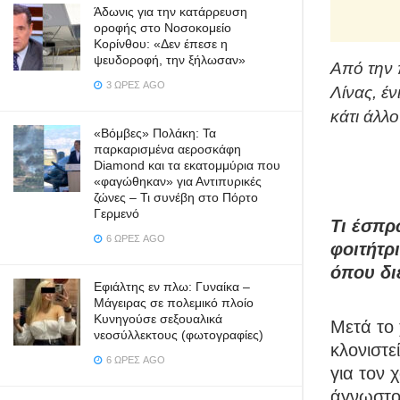
Άδωνις για την κατάρρευση
οροφής στο Νοσοκομείο
Κορίνθου: «Δεν έπεσε η
ψευδοροφή, την ξήλωσαν»
Από την 
3 ΏΡΕΣ AGO
Λίνας, έ
κάτι άλλ
«Βόμβες» Πολάκη: Τα
παρκαρισμένα αεροσκάφη
Diamond και τα εκατομμύρια που
«φαγώθηκαν» για Αντιπυρικές
ζώνες – Τι συνέβη στο Πόρτο
Γερμενό
Τι έσπρ
6 ΏΡΕΣ AGO
φοιτήτρ
όπου δι
Εφιάλτης εν πλω: Γυναίκα –
Μάγειρας σε πολεμικό πλοίο
Κυνηγούσε σεξουαλικά
Μετά το 
νεοσύλλεκτους (φωτογραφίες)
κλονιστε
6 ΏΡΕΣ AGO
για τον 
άγνωστου