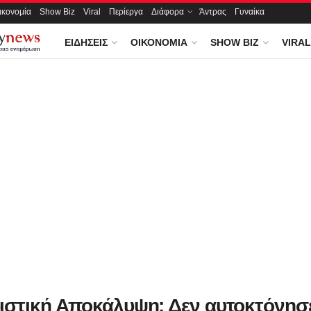
ικονομία
Show Biz
Viral
Περίεργα
Διάφορα
Άντρας
Γυναίκα
ΕΙΔΉΣΕΙΣ
ΟΙΚΟΝΟΜΊΑ
SHOW BIZ
VIRAL
ιστική Αποκάλυψη: Δεν αυτοκτόνησ