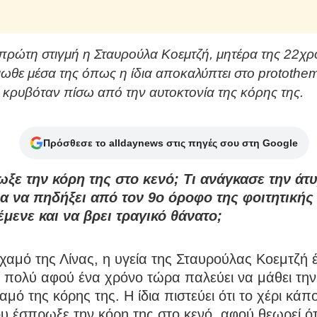
πρώτη στιγμή η Σταυρούλα Κοεμτζή, μητέρα της 22χ
νιωθε μέσα της όπως η ίδια αποκαλύπτει στο protothem
ο κρυβόταν πίσω από την αυτοκτονία της κόρης της.
Πρόσθεσε το alldaynews στις πηγές σου στη Google
ωξε την κόρη της στο κενό; Τι ανάγκασε την άτ
ια να πηδήξει από τον 9ο όροφο της φοιτητικής
έμενε και να βρει τραγικό θάνατο;
χαμό της Λίνας, η υγεία της Σταυρούλας Κοεμτζή έ
ί πολύ αφού ένα χρόνο τώρα παλεύει να μάθει την
χαμό της κόρης της. Η ίδια πιστεύει ότι το χέρι κάπ
 έσπρωξε την κόρη της στο κενό, αφού θεωρεί ότ