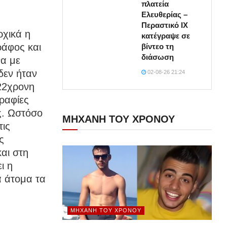
πλατεία
Ελευθερίας –
Περαστικό ΙΧ
ρχικά η
κατέγραψε σε
ράφος και
βίντεο τη
διάσωση
να με
δεν ήταν
02-08-26 21:24
 22χρονη
γραφίες
ς. Ωστόσο
ΜΗΧΑΝΗ ΤΟΥ ΧΡΟΝΟΥ
τις
ς
και στη
ι η
ά άτομα τα
ΜΗΧΑΝΉ ΤΟΥ ΧΡΌΝΟΥ