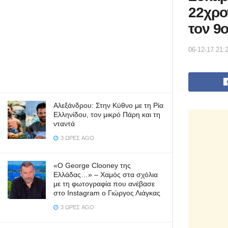
22χρο
τον 9
06-12-17 21:
Αλεξάνδρου: Στην Κύθνο με τη Ρία
Ελληνίδου, τον μικρό Πάρη και τη
νταντά
3 ΏΡΕΣ AGO
«Ο George Clooney της
Ελλάδας…» – Χαμός στα σχόλια
με τη φωτογραφία που ανέβασε
στο Instagram ο Γιώργος Λιάγκας
3 ΏΡΕΣ AGO