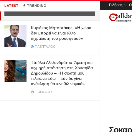
Ειδήσεις
Ο
LATEST
TRENDING
9 ΈΤΗ AGO
Κυριάκος Μητσοτάκης: «Η χώρα
δεν μπορεί να είναι άλλο
αιχμάλωτη του ρουσφετιού»
7 ΛΕΠΤΆ AGO
Τζούλια Αλεξανδράτου: Άμεση και
αιχμηρή απάντηση στη Χρυσηίδα
Δημουλίδου – «Η σιωπή μου
τελειώνει εδώ – Εάν δε γίνει
ανάκληση θα κινηθώ νομικά»
1 ΏΡΑ AGO
Σοκαρ