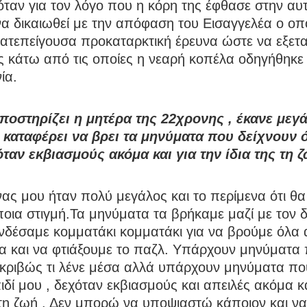
ταν για τον λόγο που η κόρη της έφθασε στην αυτ
να δικαιωθεί με την απόφαση του Εισαγγελέα ο οπ
κατεπείγουσα προκαταρκτική έρευνα ώστε να εξετα
ς κάτω από τις οποίες η νεαρή κοπέλα οδηγήθηκε
ία.
οστηρίζει η μητέρα της 22χρονης , έκανε μεγ
 καταφέρει να βρει τα μηνύματα που δείχνουν ό
ταν εκβιασμούς ακόμα και για την ίδια της τη ζ
ς μου ήταν πολύ μεγάλος και το περίμενα ότι θα
οια στιγμή.Τα μηνύματα τα βρήκαμε μαζί με τον 
νδέσαμε κομματάκι κομματάκι για να βρούμε όλα 
α και να φτιάξουμε το παζλ. Υπάρχουν μηνύματα 
κριβώς τι λένε μέσα αλλά υπάρχουν μηνύματα πο
αιδί μου , δεχόταν εκβιασμούς και απειλές ακόμα κα
υ τη ζωή . Δεν μπορώ να υποψιαστώ κάποιον και 