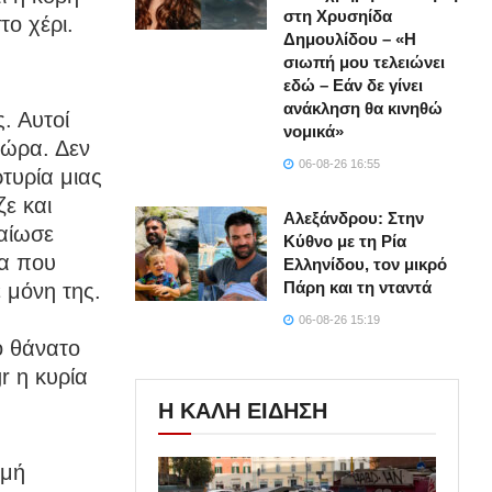
στη Χρυσηίδα
το χέρι.
Δημουλίδου – «Η
σιωπή μου τελειώνει
εδώ – Εάν δε γίνει
ανάκληση θα κινηθώ
. Αυτοί
νομικά»
τώρα. Δεν
06-08-26 16:55
ρτυρία μιας
ζε και
Αλεξάνδρου: Στην
βαίωσε
Κύθνο με τη Ρία
ρα που
Ελληνίδου, τον μικρό
Πάρη και τη νταντά
 μόνη της.
06-08-26 15:19
ο θάνατο
r η κυρία
Η ΚΑΛΗ ΕΙΔΗΣΗ
γμή